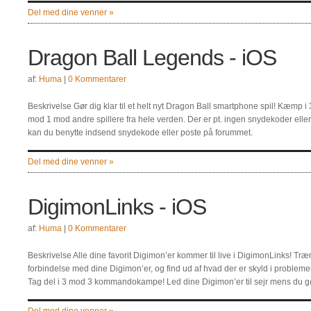
Del med dine venner »
Dragon Ball Legends - iOS
af:
Huma
|
0 Kommentarer
Beskrivelse Gør dig klar til et helt nyt Dragon Ball smartphone spil! Kæmp i 
mod 1 mod andre spillere fra hele verden. Der er pt. ingen snydekoder eller tip
kan du benytte indsend snydekode eller poste på forummet.
Del med dine venner »
DigimonLinks - iOS
af:
Huma
|
0 Kommentarer
Beskrivelse Alle dine favorit Digimon’er kommer til live i DigimonLinks!
forbindelse med dine Digimon’er, og find ud af hvad der er skyld i problemer
Tag del i 3 mod 3 kommandokampe! Led dine Digimon’er til sejr mens du gø