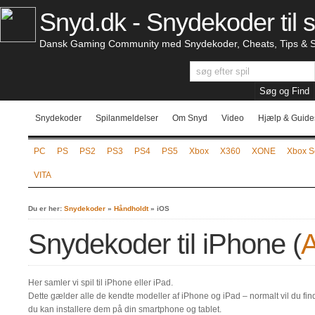
Snyd.dk - Snydekoder til s
Dansk Gaming Community med Snydekoder, Cheats, Tips & S
Snydekoder
Spilanmeldelser
Om Snyd
Video
Hjælp & Guide
PC
PS
PS2
PS3
PS4
PS5
Xbox
X360
XONE
Xbox S
VITA
Du er her:
Snydekoder
»
Håndholdt
»
iOS
Snydekoder til iPhone (
Her samler vi spil til iPhone eller iPad.
Dette gælder alle de kendte modeller af iPhone og iPad – normalt vil du fin
du kan installere dem på din smartphone og tablet.