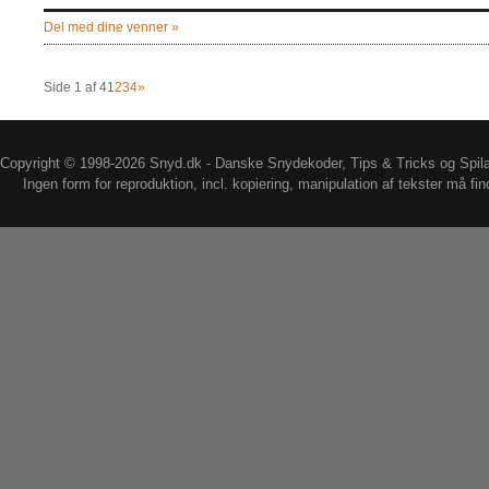
Del med dine venner »
Side 1 af 4
1
2
3
4
»
Copyright © 1998-2026 Snyd.dk - Danske Snydekoder, Tips & Tricks og Spil
Ingen form for reproduktion, incl. kopiering, manipulation af tekster må fin