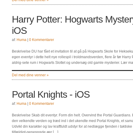
Del med dine venner »
Harry Potter: Hogwarts Myster
iOS
af:
Huma
|
0 Kommentarer
Beskrivelse DU har fået et invitation til at gå på Hogwarts Skole for Hekse
egen eventyr i dette helt nye rollespil i troldmandsverden, flere år før Harry 
aldrig-sete rum i Hogwarts Slottet og undersøg old gamle mysterier. Lær m
Del med dine venner »
Portal Knights - iOS
af:
Huma
|
0 Kommentarer
Beskrivelse Skab dit eventyr. Form din helt. Overvind the Portal Guardians. B
den velkendte verden og træd ind i det ukendte med Portal Knights, et s
Udvikl din karakter og lav kraftfuldt udstyr for at nedlægge fjenden i taktiske
tilfældigt-genererede øer […]