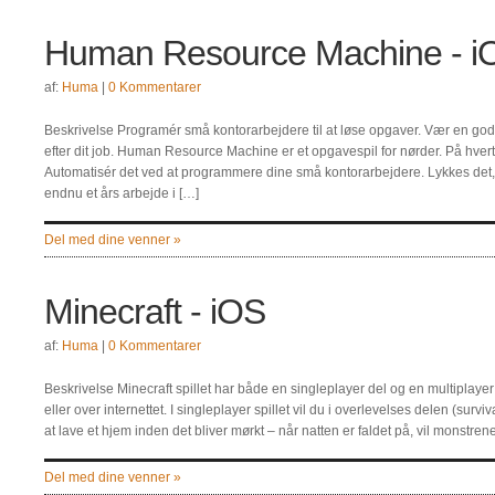
Human Resource Machine - i
af:
Huma
|
0 Kommentarer
Beskrivelse Programér små kontorarbejdere til at løse opgaver. Vær en 
efter dit job. Human Resource Machine er et opgavespil for nørder. På hvert 
Automatisér det ved at programmere dine små kontorarbejdere. Lykkes det, 
endnu et års arbejde i […]
Del med dine venner »
Minecraft - iOS
af:
Huma
|
0 Kommentarer
Beskrivelse Minecraft spillet har både en singleplayer del og en multiplayer
eller over internettet. I singleplayer spillet vil du i overlevelses delen (surv
at lave et hjem inden det bliver mørkt – når natten er faldet på, vil monstr
Del med dine venner »