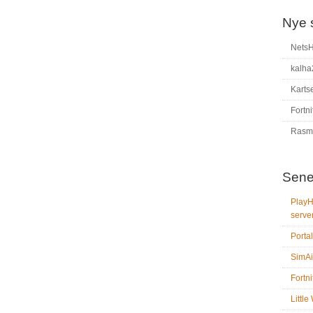
Nye 
Nets
kalha
Karts
Fortni
Rasm
Sene
PlayH
serve
Portal
SimAi
Fortni
Littl