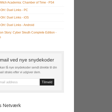
e Witch Academia: Chamber of Time - PS4
-Oh!: Duel Links - PC
-Oh!: Duel Links - iOS
-Oh!: Duel Links - Android
on Story: Cyber Sleuth Complete Edition -
h
mail ved nye snydekoder
kan få nye snydekoder sendt direkte til din
ail straks efter vi udgiver dem.
s Netværk