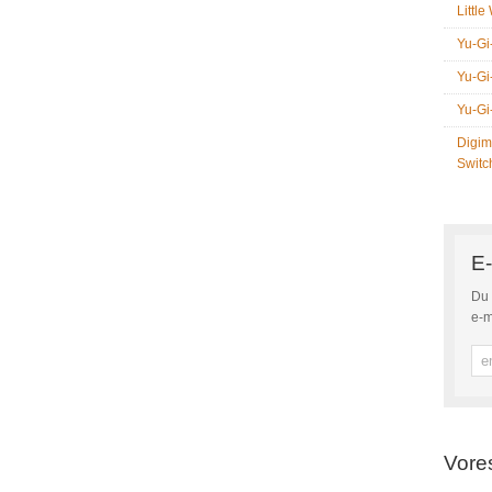
Littl
Yu-Gi
Yu-Gi
Yu-Gi
Digim
Switc
E-
Du 
e-m
Vore