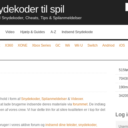
dekoder til spil
nydekoder, Cheats, Tips & Spilanmeldelser
Video
Hjælp & Guides
A-Z
Indsend Snydekode
x
X360
XONE
Xbox Series
GC
Wii
Wii U
Switch
Andriod
iOS
515
fø
7043
190
m
3420
hold i form af
Snydekoder
,
Spilanmeldelser
&
Videoer
.
d at lade brugerne indsende deres materiale via
forummet
. De indlæg
 af vores crew. Vi har dette trin for at sikre kvaliteten er i top for det
Log 
bruger i vores aktive forum og
indsend dine tekster, snydekoder,
User