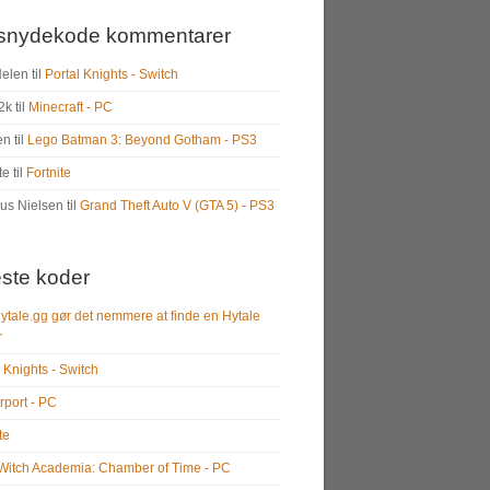
snydekode kommentarer
Helen
til
Portal Knights - Switch
2k
til
Minecraft - PC
en
til
Lego Batman 3: Beyond Gotham - PS3
te
til
Fortnite
us Nielsen
til
Grand Theft Auto V (GTA 5) - PS3
ste koder
ytale.gg gør det nemmere at finde en Hytale
r
 Knights - Switch
rport - PC
te
e Witch Academia: Chamber of Time - PC