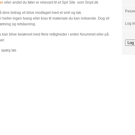
er
eller andet du føler er relevant til et Spil Site som Snyd.dk
Pass
så dine bidrag vil blive modtaget med et smil og tak.
er heller ingen tvang eller krav til materiale du kan indsende. Dog vil
Log I
nsætning og retstavning.
ts kan blive belønnet med flere rettigheder i enten forummet eller på
er.
 spørg løs