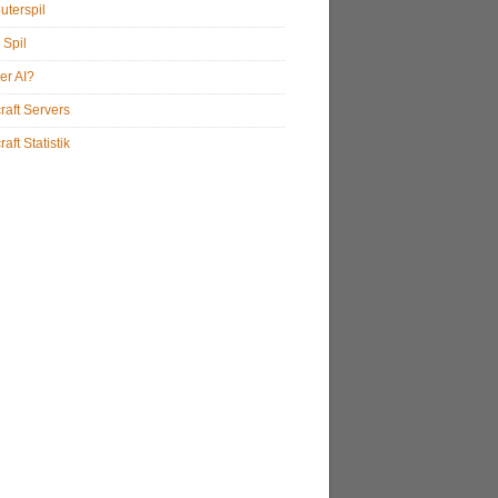
terspil
 Spil
er AI?
raft Servers
aft Statistik