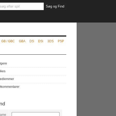
GB / GBC
GBA
DS
DSi
3DS
PSP
lgere
likes
edlemmer
9
kommentarer
ind
name