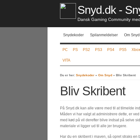
Snyd.dk - Sny
Dansk Gaming Community med S
Snydekoder
Spilanmeldelser
Om Snyd
PC
PS
PS2
PS3
PS4
PS5
Xbo
VITA
Du er her:
Snydekoder
»
Om Snyd
»
Bliv Skribent
Bliv Skribent
På Snyd.dk kan alle være med til at tilmelde ind
Måden vi har valgt at administrere dette, er ve
med kød på vil derefter blive indsat på selve siden
materiale vi ligger ud til alle jer brugere.
Har du en skribent i maven, så opret straks en 