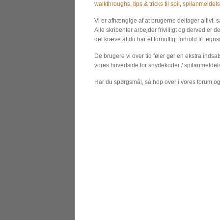
walkthroughs, tips & tricks til spil
,
spilanmeldels
Vi er afhængige af at brugerne deltager altivt, 
Alle skribenter arbejder frivilligt og derved er d
det kræve at du har et fornuftigt forhold til teg
De brugere vi over tid føler gør en ekstra indsa
vores hovedside for snydekoder / spilanmeldels
Har du spørgsmål, så hop over i vores forum og