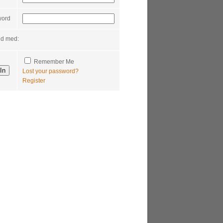
word
nd med:
Remember Me
Lost your password?
Register