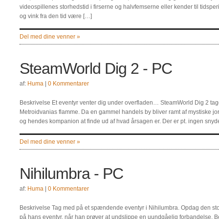
videospillenes storhedstid i firserne og halvfemserne eller kender til tidspe
og vink fra den tid være […]
Del med dine venner »
SteamWorld Dig 2 - PC
af:
Huma
|
0 Kommentarer
Beskrivelse Et eventyr venter dig under overfladen… SteamWorld Dig 2 tage
Metroidvanias flamme. Da en gammel handels by bliver ramt af mystiske jord
og hendes kompanion at finde ud af hvad årsagen er. Der er pt. ingen snyde
Del med dine venner »
Nihilumbra - PC
af:
Huma
|
0 Kommentarer
Beskrivelse Tag med på et spændende eventyr i Nihilumbra. Opdag den sto
på hans eventyr, når han prøver at undslippe en uundgåelig forbandelse. Bo