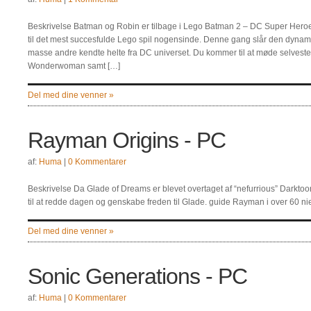
Beskrivelse Batman og Robin er tilbage i Lego Batman 2 – DC Super Heroe
til det mest succesfulde Lego spil nogensinde. Denne gang slår den dyn
masse andre kendte helte fra DC universet. Du kommer til at møde selves
Wonderwoman samt […]
Del med dine venner »
Rayman Origins - PC
af:
Huma
|
0 Kommentarer
Beskrivelse Da Glade of Dreams er blevet overtaget af “nefurrious” Darktoon
til at redde dagen og genskabe freden til Glade. guide Rayman i over 60 n
Del med dine venner »
Sonic Generations - PC
af:
Huma
|
0 Kommentarer