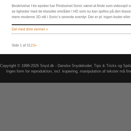
Beskrivelse I tre epoker har Pindsvinet Sonic været at finde som videospil o
se ligheder med de klassike områder i HD som nu kan spilles på den klassis
mere moderne 3D-stil i Sonic’s seneste eventyr. Der er pt. ingen koder eller 
Del med dine venner »
Side 1 af 3
1
2
3
»
Copyright © 1998-2026 Snyd.dk - Danske Snydekoder, Tips & Tricks og Spil
Ingen form for reproduktion, incl. kopiering, manipulation af tekster må fin