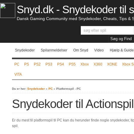
Snyd.dk - Snydekoder til s
Dansk Gaming Community med Snydekoder, Cheats, Tips & S
Snydekoder
Spilanmeldelser
Om Snyd
Video
Hjælp & Guide
PC
PS
PS2
PS3
PS4
PS5
Xbox
X360
XONE
Xbox S
VITA
Du er her:
Snydekoder
»
PC
»
Platformspil - PC
Snydekoder til Actionspi
Er du mest til platformspil til PC kan du herunder finde nogle snydekoder, ti
spil.