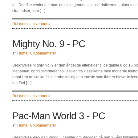
op. Derefter venter der ham en rejse gennem monsterinficerede ruiner me
strabadser, som […]
Del med dine venner »
Mighty No. 9 - PC
af:
Huma
|
0 Kommentarer
Beskrivelse Mighty No. 9 er den åndelige efterfølger til de gamle 8 og 16 bit
Megaman, og transformerer spillestilen fra klassikerne med moderne teknol
robot i en række kraftfulde robotter, og den eneste som ikke er blevet infic
har fået […]
Del med dine venner »
Pac-Man World 3 - PC
af:
Huma
|
0 Kommentarer
Beskrivelse Pac-Man World 3 handler om Pac-Man på han 25-års fødselsda