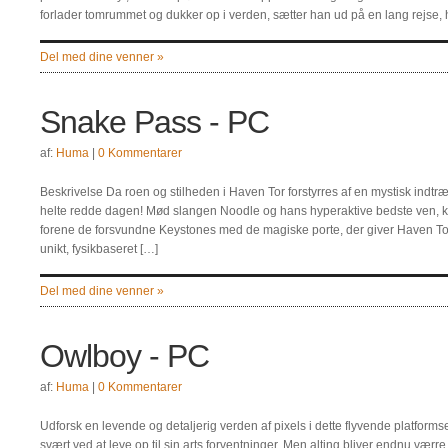
forlader tomrummet og dukker op i verden, sætter han ud på en lang rejse, h
Del med dine venner »
Snake Pass - PC
af:
Huma
|
0 Kommentarer
Beskrivelse Da roen og stilheden i Haven Tor forstyrres af en mystisk indt
helte redde dagen! Mød slangen Noodle og hans hyperaktive bedste ven, 
forene de forsvundne Keystones med de magiske porte, der giver Haven Tor 
unikt, fysikbaseret […]
Del med dine venner »
Owlboy - PC
af:
Huma
|
0 Kommentarer
Udforsk en levende og detaljerig verden af pixels i dette flyvende platforms
svært ved at leve op til sin arts forventninger. Men alting bliver endnu værr