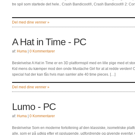
tre spil som startede det hele.. Crash Bandicoot®, Crash Bandicoot® 2: Cor
Del med dine venner »
A Hat in Time - PC
af:
Huma
|
0 Kommentarer
Beskrivelse A Hat in Time er en 3D platformspil med en lille pige med et stor
Kid mens du kæmper mod den onde Mustache Girl for at at redde verden! O
special hat der kan fås hvis man samler alle 40 time pieces. […]
Del med dine venner »
Lumo - PC
af:
Huma
|
0 Kommentarer
Beskrivelse Som en moderne fortolkning af den klassiske, isometriske pla
alle, som er på udkig efter et opslugende, udfordrende og givende eventyr.