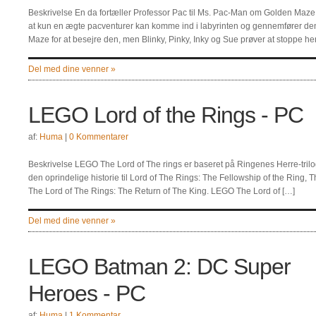
Beskrivelse En da fortæller Professor Pac til Ms. Pac-Man om Golden Maze i
at kun en ægte pacventurer kan komme ind i labyrinten og gennemfører den.
Maze for at besejre den, men Blinky, Pinky, Inky og Sue prøver at stoppe he
Del med dine venner »
LEGO Lord of the Rings - PC
af:
Huma
|
0 Kommentarer
Beskrivelse LEGO The Lord of The rings er baseret på Ringenes Herre-trilo
den oprindelige historie til Lord of The Rings: The Fellowship of the Ring,
The Lord of The Rings: The Return of The King. LEGO The Lord of […]
Del med dine venner »
LEGO Batman 2: DC Super
Heroes - PC
af:
Huma
|
1 Kommentar