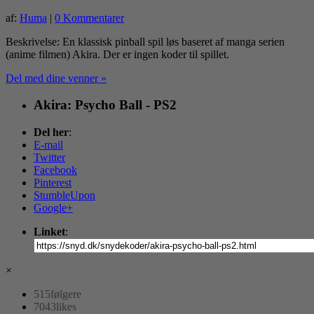
af:
Huma
|
0 Kommentarer
Beskrivelse: En klassisk pinball spil løs baseret af manga serien
(anime filmen) Akira. Der er ingen koder til spillet.
Del med dine venner »
Akira: Psycho Ball - PS2
Del her
:
E-mail
Twitter
Facebook
Pinterest
StumbleUpon
Google+
Linket
:
×
515
følgere
7043
likes