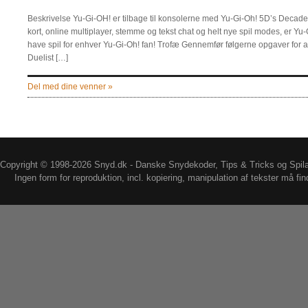
Beskrivelse Yu-Gi-OH! er tilbage til konsolerne med Yu-Gi-Oh! 5D’s Decad
kort, online multiplayer, stemme og tekst chat og helt nye spil modes, er Y
have spil for enhver Yu-Gi-Oh! fan! Trofæ Gennemfør følgerne opgaver for a
Duelist […]
Del med dine venner »
Copyright © 1998-2026 Snyd.dk - Danske Snydekoder, Tips & Tricks og Spil
Ingen form for reproduktion, incl. kopiering, manipulation af tekster må fin