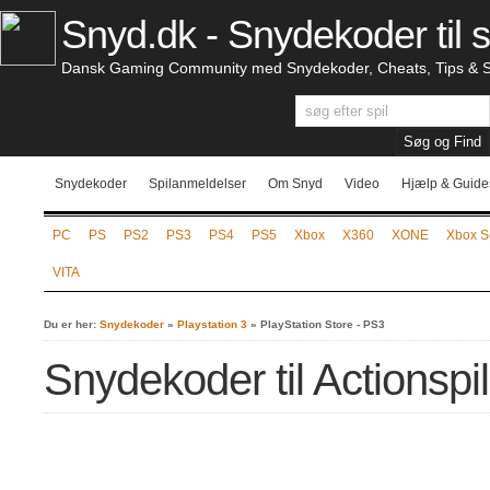
Snyd.dk - Snydekoder til s
Dansk Gaming Community med Snydekoder, Cheats, Tips & S
Snydekoder
Spilanmeldelser
Om Snyd
Video
Hjælp & Guide
PC
PS
PS2
PS3
PS4
PS5
Xbox
X360
XONE
Xbox S
VITA
Du er her:
Snydekoder
»
Playstation 3
»
PlayStation Store - PS3
Snydekoder til Actionspi