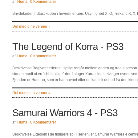
af:
Huma
|
0 Kommentarer
Snydekoder Indtast koden i hovedmenuen. Usynlighed X, O, Trekant, X, X, 
Del med dine venner »
The Legend of Korra - PS3
af:
Huma
|
0 Kommentarer
Beskrivelse Begivenhederne i spillet forgår mellem anden og tredje sæson a
starten mødt af en “chi-blokker” der fratager Korra sine betvinger evner, som
Fjenden er Hundun, som er har navnet efter en kaotisk enhed fra den kine
Del med dine venner »
Samurai Warriors 4 - PS3
af:
Huma
|
0 Kommentarer
Beskrivelse Ligesom i de tidligere spil i serien, er Samurai Warriors 4 cen