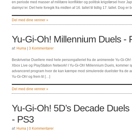
en periode med masser af militære konflikter og politisk krigsførsel hvor Japa
daimyo’er. Det hele foregik fra midten af 16. tallet til tidlig 17. tallet. Dog er
Del med dine venner »
Yu-Gi-Oh! Millennium Duels -
af:
Huma
|
3 Kommentarer
Beskrivelse Duellere med hele persongalleriet fra de animerede Yu-Gi-Oh! 
Xbox Live og PlayStation Network! I Yu-Gi-Oh! Millennium Duels, kommer spi
advanceret program hvor de kan kæmpe mod simulerede duelister fra de ani
Yu-Gi-Oh! og frem til […]
Del med dine venner »
Yu-Gi-Oh! 5D’s Decade Duels 
- PS3
af:
Huma
|
0 Kommentarer