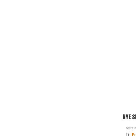
NYE 
NetsH
til
Po