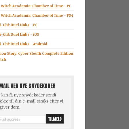
le Witch Academia: Chamber of Time - PC
le Witch Academia: Chamber of Time - PS4
-Oh!: Duel Links - PC
-Oh!: Duel Links - iOS
-Oh!: Duel Links - Android
mon Story: Cyber Sleuth Complete Edition
itch
MAIL VED NYE SNYDEKODER
 kan få nye snydekoder sendt
ekte til din e-mail straks efter vi
giver dem.