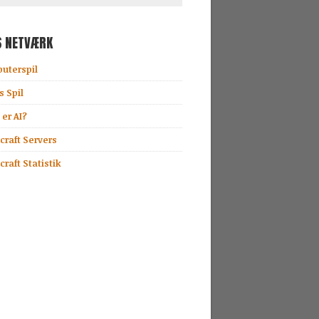
S NETVÆRK
uterspil
s Spil
er AI?
craft Servers
raft Statistik