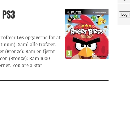
- PS3
 Trofæer Løs opgaverne for at
atinum): Saml alle trofæer.
er (Bronze): Ram en fjernt
acon (Bronze): Ram 1000
erner. You are a Star