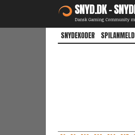
SNYD.DK - SNYD
Dansk Gaming Community med
SNYDEKODER
SPILANMELD