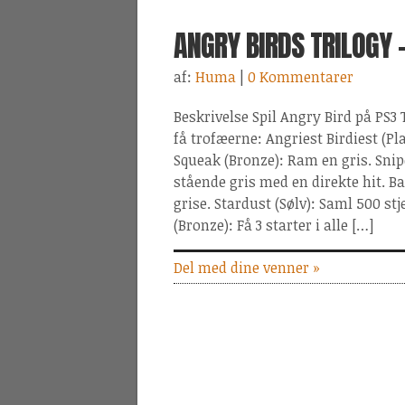
ANGRY BIRDS TRILOGY 
af:
Huma
|
0 Kommentarer
Beskrivelse Spil Angry Bird på PS3
få trofæerne: Angriest Birdiest (Pl
Squeak (Bronze): Ram en gris. Snip
stående gris med en direkte hit. B
grise. Stardust (Sølv): Saml 500 stj
(Bronze): Få 3 starter i alle […]
Del med dine venner »