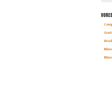
VORE
Comp
Grati
Hvad 
Mine
Minec