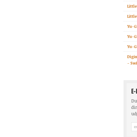
Litt
Litt
Yu-Gi
Yu-Gi
Yu-Gi
Digi
- Sw
E-
Du
dir
ud