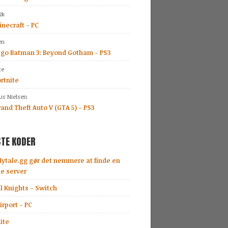
2k
necraft - PC
en
ego Batman 3: Beyond Gotham - PS3
te
rtnite
s Nielsen
and Theft Auto V (GTA 5) - PS3
TE KODER
Hytale.gg gør det nemmere at finde en
le server
l Knights - Switch
rport - PC
ite