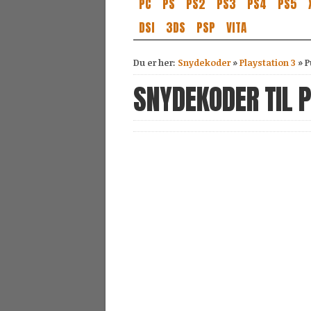
PC
PS
PS2
PS3
PS4
PS5
DSI
3DS
PSP
VITA
Du er her:
Snydekoder
»
Playstation 3
»
P
SNYDEKODER TIL 