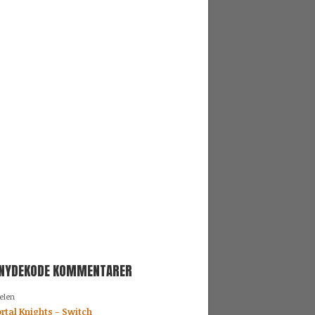
SNYDEKODE KOMMENTARER
elen
rtal Knights - Switch