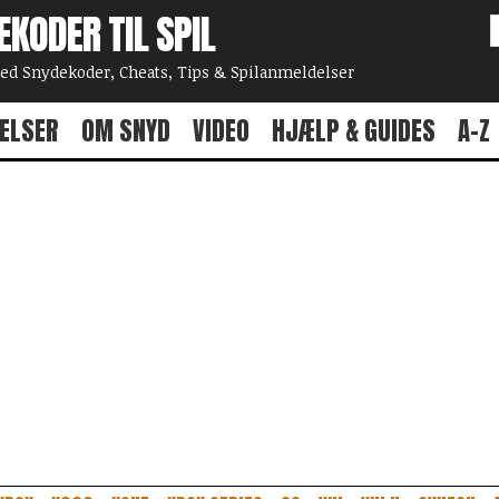
EKODER TIL SPIL
 Snydekoder, Cheats, Tips & Spilanmeldelser
ELSER
OM SNYD
VIDEO
HJÆLP & GUIDES
A-Z