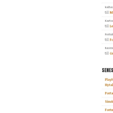
kalha
til
Mi
Karts
til
L
Fortni
til
Fo
Rasmu
til
Gr
SENES
Play
Hyta
Porta
SimAi
Fortn