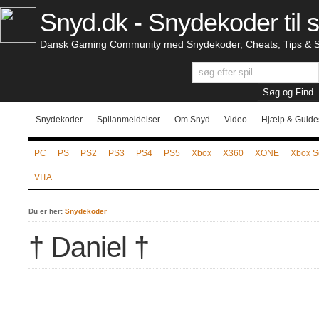
Snyd.dk - Snydekoder til s
Dansk Gaming Community med Snydekoder, Cheats, Tips & S
Snydekoder
Spilanmeldelser
Om Snyd
Video
Hjælp & Guide
PC
PS
PS2
PS3
PS4
PS5
Xbox
X360
XONE
Xbox S
VITA
Du er her:
Snydekoder
† Daniel †