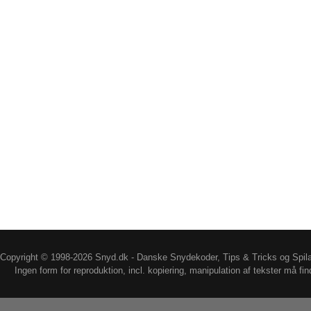
Copyright © 1998-2026 Snyd.dk - Danske Snydekoder, Tips & Tricks og Spil
Ingen form for reproduktion, incl. kopiering, manipulation af tekster må fin