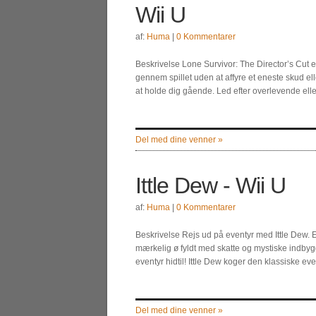
Wii U
af:
Huma
|
0 Kommentarer
Beskrivelse Lone Survivor: The Director’s Cut er
gennem spillet uden at affyre et eneste skud elle
at holde dig gående. Led efter overlevende elle
Del med dine venner »
Ittle Dew - Wii U
af:
Huma
|
0 Kommentarer
Beskrivelse Rejs ud på eventyr med Ittle Dew. 
mærkelig ø fyldt med skatte og mystiske indbygge
eventyr hidtil! Ittle Dew koger den klassiske ev
Del med dine venner »