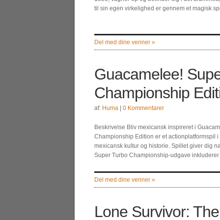
til sin egen virkelighed er gennem et magisk sp
Del med dine venner »
Guacamelee! Supe
Championship Editi
af:
Huma
|
0 Kommentarer
Beskrivelse Bliv mexicansk inspireret i Guac
Championship Edition er et actionplatformspil i M
mexicansk kultur og historie. Spillet giver di
Super Turbo Championship-udgave inkluderer o
Del med dine venner »
Lone Survivor: The 