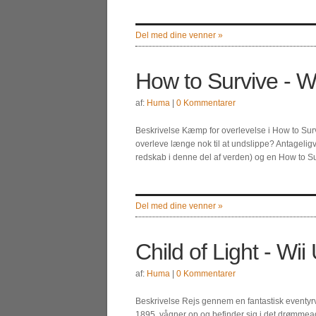
Del med dine venner »
How to Survive - W
af:
Huma
|
0 Kommentarer
Beskrivelse Kæmp for overlevelse i How to Survi
overleve længe nok til at undslippe? Antageligvi
redskab i denne del af verden) og en How to Su
Del med dine venner »
Child of Light - Wii
af:
Huma
|
0 Kommentarer
Beskrivelse Rejs gennem en fantastisk eventyrve
1895, vågner op og befinder sig i det drømmeagt