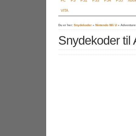
PC
PS
PS2
PS3
PS4
PS5
Xbo
VITA
Du er her:
Snydekoder
»
Nintendo Wii U
»
Adventures
Snydekoder til 