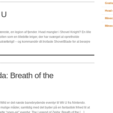
Gratis
Hvad 
 U
Minec
Minecr
reste, en legion af fjender. Hvad mangler i Shovel Knight? En lille
ollen som en lillebitte kriger, der har sværget at opretholde
rætteligt! – og kommandér dit trofaste ShovelBlade for at besejre
a: Breath of the
 Wild er det næste banebrydende eventyr til Wii U fra Nintendo.
e mulige måder, samtidig med det byder på en fantastisk frihed til at
tte “open-air” eventyr. The Legend of Zelda: Breath of the […]