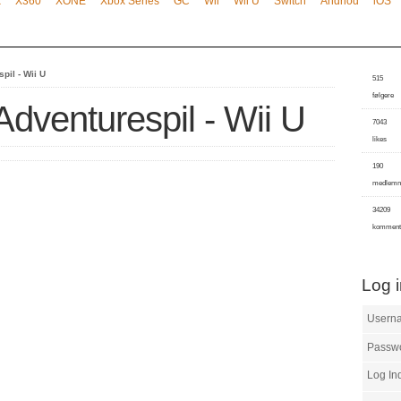
x
X360
XONE
Xbox Series
GC
Wii
Wii U
Switch
Andriod
iOS
pil - Wii U
515
følgere
Adventurespil - Wii U
7043
likes
190
medlem
34209
komment
Log 
Usern
Passw
Log In