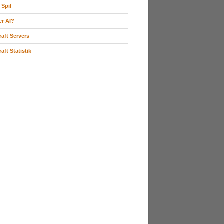
 Spil
er AI?
raft Servers
aft Statistik