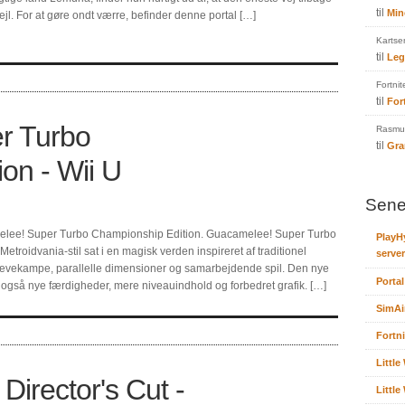
til
Min
ejl. For at gøre ondt værre, befinder denne portal […]
Kartse
til
Leg
Fortnit
til
For
r Turbo
Rasmus
til
Gra
on - Wii U
Sene
amelee! Super Turbo Championship Edition. Guacamelee! Super Turbo
PlayH
etroidvania-stil sat i en magisk verden inspireret af traditionel
server
g nævekampe, parallelle dimensioner og samarbejdende spil. Den nye
Portal
gså nye færdigheder, mere niveauindhold og forbedret grafik. […]
SimAi
Fortni
Littl
Director's Cut -
Littl