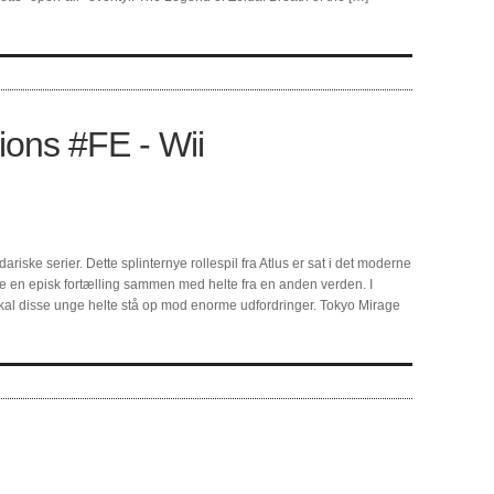
ions #FE - Wii
riske serier. Dette splinternye rollespil fra Atlus er sat i det moderne
 en episk fortælling sammen med helte fra en anden verden. I
l disse unge helte stå op mod enorme udfordringer. Tokyo Mirage