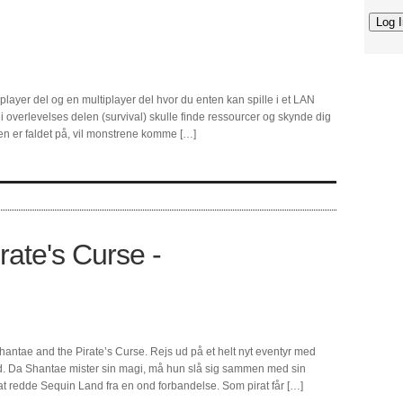
player del og en multiplayer del hvor du enten kan spille i et LAN
 du i overlevelses delen (survival) skulle finde ressourcer og skynde dig
ten er faldet på, vil monstrene komme […]
rate's Curse -
hantae and the Pirate’s Curse. Rejs ud på et helt nyt eventyr med
 Da Shantae mister sin magi, må hun slå sig sammen med sin
 at redde Sequin Land fra en ond forbandelse. Som pirat får […]