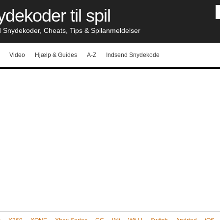
dekoder til spil
nydekoder, Cheats, Tips & Spilanmeldelser
Video
Hjælp & Guides
A-Z
Indsend Snydekode