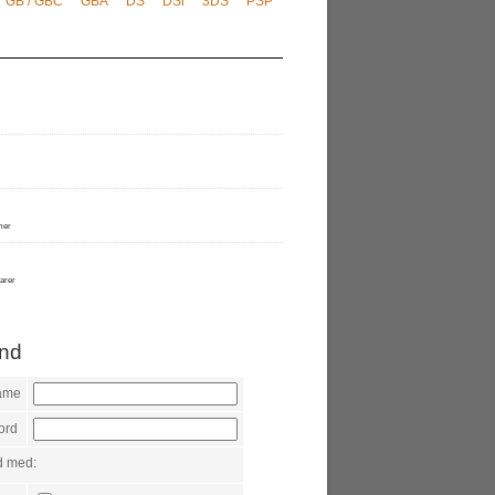
GB / GBC
GBA
DS
DSi
3DS
PSP
mer
arer
ind
ame
ord
d med: