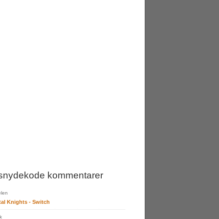
snydekode kommentarer
len
tal Knights - Switch
k