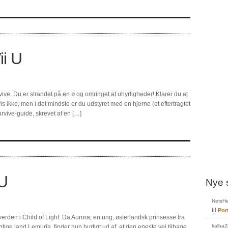
ii U
ve. Du er strandet på en ø og omringet af uhyrligheder! Klarer du at
s ikke, men i det mindste er du udstyret med en hjerne (et eftertragtet
rvive-guide, skrevet af en […]
 U
Nye 
NetsHe
til
Por
rden i Child of Light. Da Aurora, en ung, østerlandsk prinsesse fra
kalha2
ige land Lemuria, finder hun hurtigt ud af, at den eneste vej tilbage