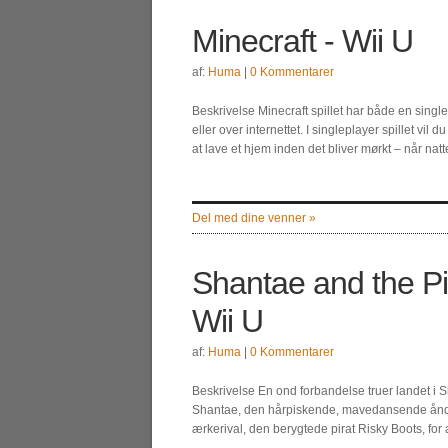
Minecraft - Wii U
af:
Huma
|
0 Kommentarer
Beskrivelse Minecraft spillet har både en single
eller over internettet. I singleplayer spillet vil
at lave et hjem inden det bliver mørkt – når nat
Del med dine venner »
Shantae and the Pi
Wii U
af:
Huma
|
0 Kommentarer
Beskrivelse En ond forbandelse truer landet i S
Shantae, den hårpiskende, mavedansende ånd.
ærkerival, den berygtede pirat Risky Boots, for