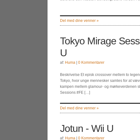
Del med dine venner »
Tokyo Mirage Sess
U
af:
Huma
|
0 Kommentarer
Beskrivelse Et episk crossover mellem to legenda
Tokyo, hvor unge mennesker samles for at væve
kampen mellem glamour- og mørkeverdenen ska
Sessions #FE […]
Del med dine venner »
Jotun - Wii U
af:
Huma
|
0 Kommentarer