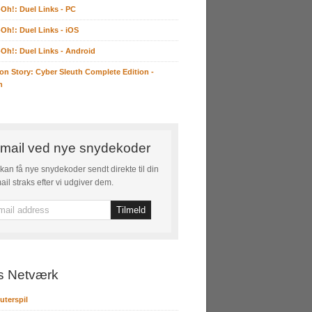
-Oh!: Duel Links - PC
-Oh!: Duel Links - iOS
-Oh!: Duel Links - Android
on Story: Cyber Sleuth Complete Edition -
h
mail ved nye snydekoder
kan få nye snydekoder sendt direkte til din
ail straks efter vi udgiver dem.
s Netværk
terspil