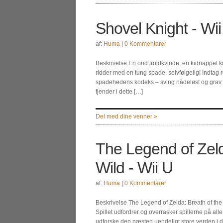
Shovel Knight - Wii
af:
Huma
|
0 Kommentarer
Beskrivelse En ond troldkvinde, en kidnappet kæ
ridder med en tung spade, selvfølgelig! Indtag r
spadehedens kodeks – sving nådeløst og grav ut
fjender i dette […]
Del med dine venner »
The Legend of Zeld
Wild - Wii U
af:
Huma
|
0 Kommentarer
Beskrivelse The Legend of Zelda: Breath of the
Spillet udfordrer og overrasker spillerne på all
udforske den næsten uendeligt store verden i de