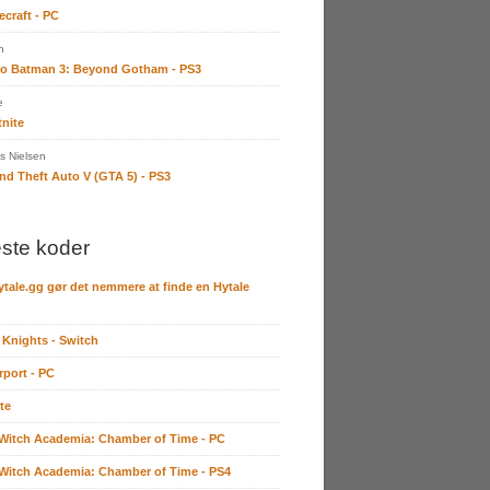
ecraft - PC
n
o Batman 3: Beyond Gotham - PS3
e
tnite
 Nielsen
nd Theft Auto V (GTA 5) - PS3
ste koder
ytale.gg gør det nemmere at finde en Hytale
 Knights - Switch
rport - PC
te
e Witch Academia: Chamber of Time - PC
e Witch Academia: Chamber of Time - PS4