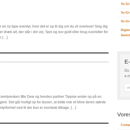
Yu-Gi
Yu-Gi
Yu-Gi
 en ny type eventyr, hvor det er op til dig om du vil overleve! Snig dig
Digim
r dræb alt, der står i din vej. Spis og sov godt eller brug rusmidler for
Switc
r […]
E-
Du 
e-m
Eventyresken Ittle Dew og hendes partner Tippsie ender op på en
re. Det går hurtigt op for duoen, at dette nok vil blive deres største
entyrformel ned til der kun er morskab tilbage. […]
Vore
Compu