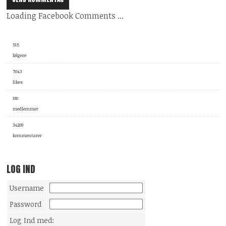
Loading Facebook Comments ...
515
følgere
7043
likes
190
medlemmer
34209
kommentarer
LOG IND
Username
Password
Log Ind med: