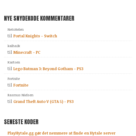
NYE SNYDEKODE KOMMENTARER
NetsHelen
til
Portal Knights - Switch
kalha2k
til
Minecraft - PC
Kartsen
til
Lego Batman 3: Beyond Gotham - PS3
Fortnite
til
Fortnite
Rasmus Nielsen
til
Grand Theft Auto V (GTA 5) - PS3
SENESTE KODER
PlayHytale.gg gør det nemmere at finde en Hytale server