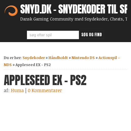
SNYD.DK - SNYDEKODER TIL SP
Dansk Gaming Community med Snydekoder, Cheats, Tip
Du er her:
Snydekoder
»
Håndholdt
»
Nintendo DS
»
Actionspil -
NDS
»
Appleseed EX - PS2
APPLESEED EX - PS2
af:
Huma
|
0 Kommentarer