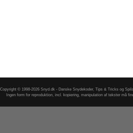
Copyright © 1998-2026 Snyd.dk - Danske Snydekoder, Tips & Tricks og Spil
Ingen form for reproduktion, incl. kopiering, manipulation af tekster må fin