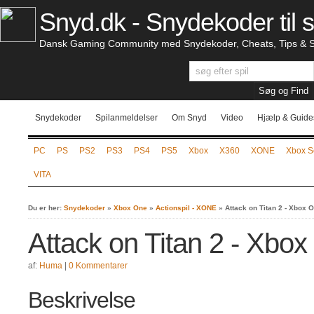
Snyd.dk - Snydekoder til s
Dansk Gaming Community med Snydekoder, Cheats, Tips & S
Snydekoder
Spilanmeldelser
Om Snyd
Video
Hjælp & Guide
PC
PS
PS2
PS3
PS4
PS5
Xbox
X360
XONE
Xbox S
VITA
Du er her:
Snydekoder
»
Xbox One
»
Actionspil - XONE
»
Attack on Titan 2 - Xbox 
Attack on Titan 2 - Xbo
af:
Huma
|
0 Kommentarer
Beskrivelse