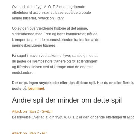
Overlad al din frygt. A. O. T. 2 er den gribende
efterfølger til action-spillet, baseret på de globale
anime hitserier, “Attack on Titan”
Oplev den overvældende historie af det anime,
siddeløbende med Eren og hans kammerater, når de
kæmper for at redde menneskeheden fra truslen af de
menneskeslugene titanere.
Få suget i maven ved at kunne flyve, samtidig med at
du jagter de kæmpestore titanere og føl spændingen
og tilfredsstillelsen ved at kæmpe mod de enorme
modstandere.
Der er pt. ingen snydekoder eller tips til dette spil. Har du en eller flere
poste på
forummet
.
Andre spil der minder om dette spil
Attack on Titan 2 - Switch
Beskrivelse Overlad al din frygt. A. O. T. 2 er den gribende efterfølger til a
Attack on Titan 2 - PC