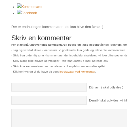
Kommentarer
Facebook
Der er endnu ingen kommentarer - du kan blive den første :)
Skriv en kommentar
For at undgå unødvendige kommentarer, bedes du læse nedenstående igennem, før 
- Tag dig tid til at skrive - vær seriøs. Vi godkender kun gode og relevante kommentarer.
- Skriv i en ordentlig tone - kommentarer der indeholder skældsord vil ikke blive godkendt
- Skriv aldrig dine private oplysninger - telefonnummer, e-mail, adresse osv.
- Skriv kun kommentarer der har relevans til snydekoden selv eller spillet.
- Klik her hvis du vil du have dit eget
logo/avatar ved kommentar
.
Dit navn ( skal udfyldes )
E-mail ( skal udfyldes, vil ikk