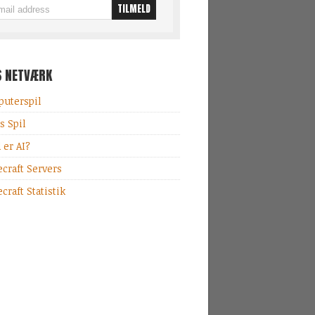
S NETVÆRK
uterspil
s Spil
 er AI?
craft Servers
craft Statistik