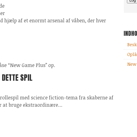
de
der
ed hjælp af et enormt arsenal af våben, der hver
INDH
Besk
Oplå
New
låse “New Game Plus” op.
 DETTE SPIL
-rollespil med science fiction-tema fra skaberne af
or at bruge ekstraordinære…