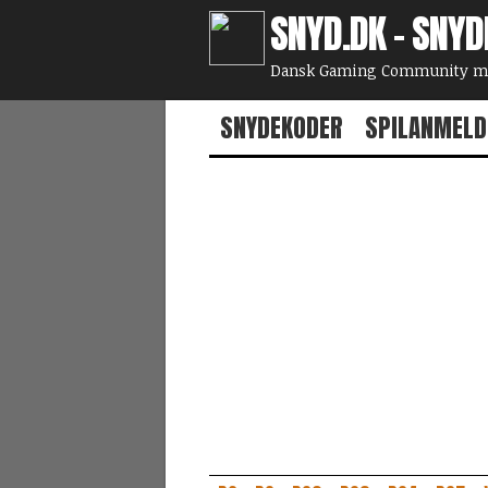
SNYD.DK - SNYD
Dansk Gaming Community med
SNYDEKODER
SPILANMELD