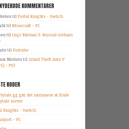
SNYDEKODE KOMMENTARER
Helen
til
Portal Knights - Switch
a2k
til
Minecraft - PC
sen
til
Lego Batman 3: Beyond Gotham
3
nite
til
Fortnite
us Nielsen
til
Grand Theft Auto V
 5) - PS3
TE KODER
Hytale.gg gør det nemmere at finde
ytale server
al Knights - Switch
irport - PC
nite