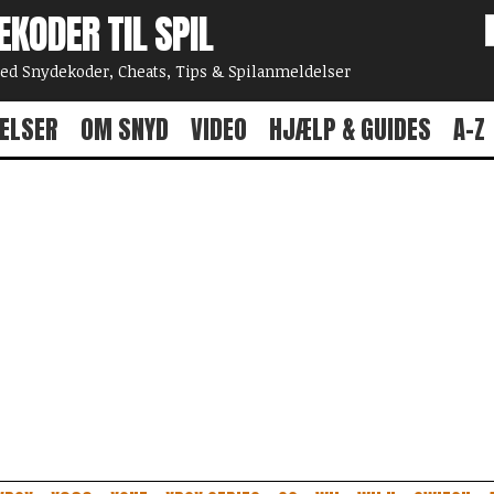
EKODER TIL SPIL
 Snydekoder, Cheats, Tips & Spilanmeldelser
ELSER
OM SNYD
VIDEO
HJÆLP & GUIDES
A-Z