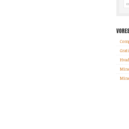
VORE
Comp
Grati
Hvad
Mine
Mine