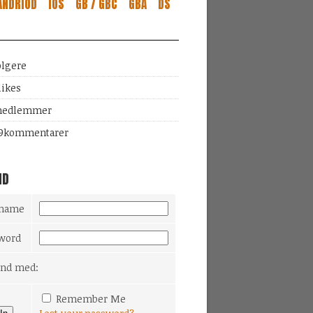
ANDRIOD
IOS
GB / GBC
GBA
DS
ølgere
likes
edlemmer
9
kommentarer
ND
rname
word
Ind med:
Remember Me