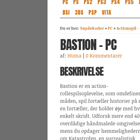
PC
PS
PS2
PS3
PS4
PS5
DSI
3DS
PSP
VITA
Du er her:
Snydekoder
»
PC
»
Actionspil -
BASTION - PC
af:
Huma
|
0 Kommentarer
BESKRIVELSE
Bastion er en action-
rollespilsoplevelse, som omdefine
måden, spil fortæller historier på
en fortæller, der holder øje med hv
enkelt skridt. Udforsk mere end 40
overdådige håndmalede omgivelse
mens du opdager hemmeligheder
om Katastrofen, en surrealistisk