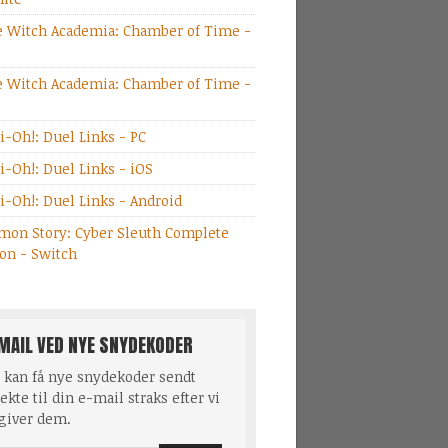
le Witch Academia: Chamber of Time -
le Witch Academia: Chamber of Time -
i-Oh!: Duel Links - PC
i-Oh!: Duel Links - iOS
i-Oh!: Duel Links - Android
mon Story: Cyber Sleuth Complete
ion - Switch
MAIL VED NYE SNYDEKODER
 kan få nye snydekoder sendt
ekte til din e-mail straks efter vi
giver dem.