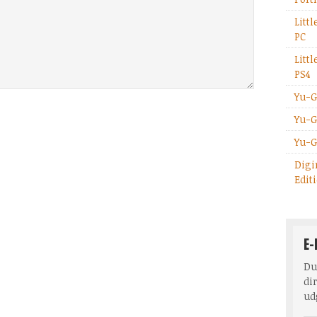
Litt
PC
Litt
PS4
Yu-G
Yu-G
Yu-G
Digi
Edit
E-
Du
dir
ud