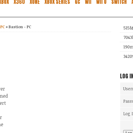
XBOX
X360
XONE
XBOX SERIES
GC
WII
WII U
SWITCH
 PC
»
Bastion - PC
515
f
7043
190
m
3420
LOG I
rer
Use
 med
Pass
ert
Log 
r
ne