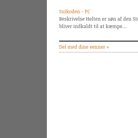
Suikoden - PC
Beskrivelse Helten er søn af den S
bliver indkaldt til at kæmpe…
Del med dine venner »