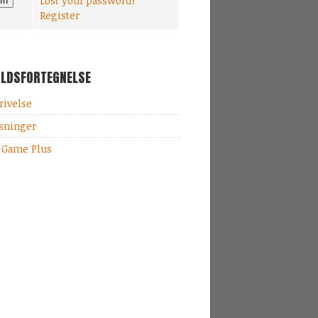
Lost your password?
Register
OLDSFORTEGNELSE
rivelse
sninger
 Game Plus