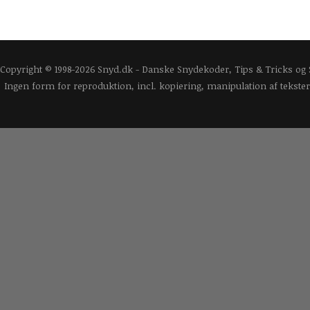
Copyright © 1998-2026 Snyd.dk - Danske Snydekoder, Tips & Tricks og
Ingen form for reproduktion, incl. kopiering, manipulation af tekster