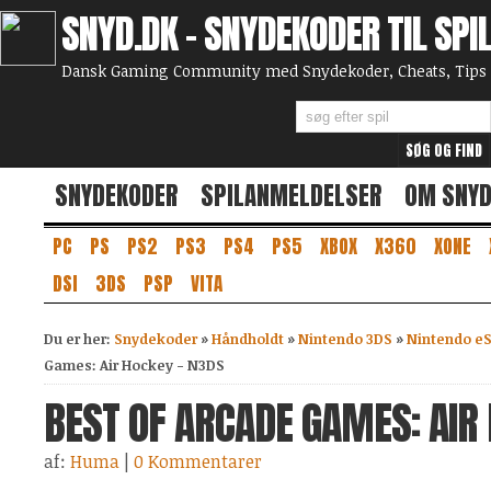
SNYD.DK - SNYDEKODER TIL SPI
Dansk Gaming Community med Snydekoder, Cheats, Tips 
SNYDEKODER
SPILANMELDELSER
OM SNY
PC
PS
PS2
PS3
PS4
PS5
XBOX
X360
XONE
DSI
3DS
PSP
VITA
Du er her:
Snydekoder
»
Håndholdt
»
Nintendo 3DS
»
Nintendo e
Games: Air Hockey - N3DS
BEST OF ARCADE GAMES: AIR
af:
Huma
|
0 Kommentarer