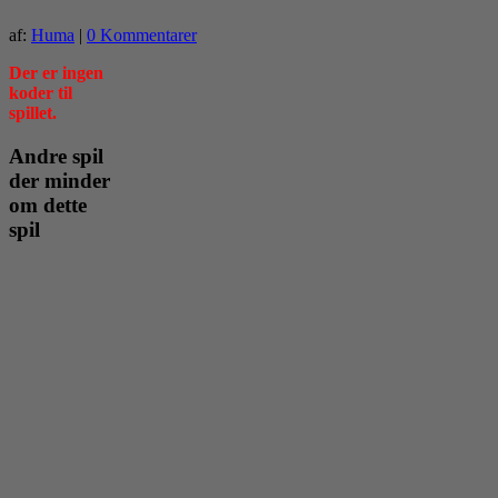
af:
Huma
|
0 Kommentarer
Der er ingen
koder til
spillet.
Andre spil
der minder
om dette
spil