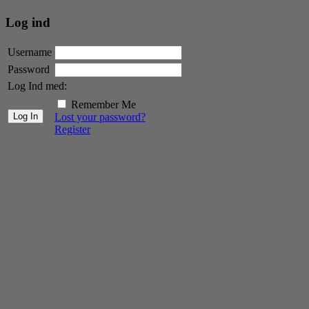
Log ind
Username
Password
Log Ind med:
Remember Me
Lost your password?
Register