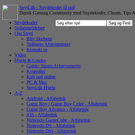
Snyd.dk - Snydekoder til spil
Dansk Gaming Community med Snydekoder, Cheats, Tips &
Snydekoder
Spilanmeldelser
Om Snyd
Bliv Skribent
Tidligere Afstemninger
Kontakt os
Video
Hjælp & Guides
Guide: Steam Achievements
Konsoller
Køb spil online
PC & Mac
Snyd.dk Hjælp
A-Z
Android - Alfabetisk
Game Boy / Game Boy Color - Alfabetisk
Game Boy Advance - Alfabetisk
iOS - Alfabetisk
Nintendo GameCube - Alfabetisk
Nintendo DS - Alfabetisk
Nintendo DSi - Alfabetisk