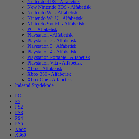
Nintendo 3DS - Alfabetisk
New Nintendo 3DS - Alfabetisk
Nintendo Wii - Alfabetisk
Nintendo Wii U - Alfabetisk
Nintendo Switch - Alfabetisk
PC - Alfabetisk
Playstation - Alfabetisk
Playstation 2 - Alfabetisk
Playstation 3 - Alfabetisk
Playstation 4 - Alfabetisk
Playstation Portable - Alfabetisk
Playstation Vita - Alfabetisk
Xbox - Alfabetisk
Xbox 360 - Alfabetisk
Xbox One - Alfabetisk
Indsend Snydekode
PC
PS
PS2
PS3
PS4
PS5
Xbox
X360