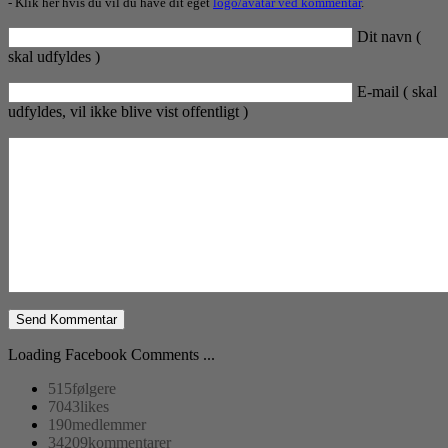
- Klik her hvis du vil du have dit eget
logo/avatar ved kommentar
.
Dit navn (
skal udfyldes )
E-mail ( skal
udfyldes, vil ikke blive vist offentligt )
Loading Facebook Comments ...
515
følgere
7043
likes
190
medlemmer
34209
kommentarer