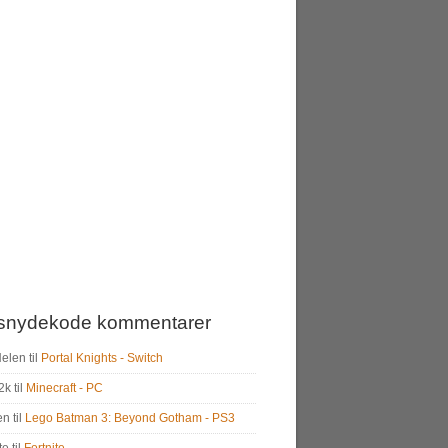
snydekode kommentarer
Helen
til
Portal Knights - Switch
2k
til
Minecraft - PC
en
til
Lego Batman 3: Beyond Gotham - PS3