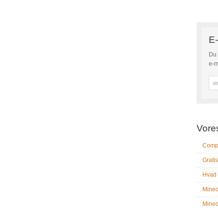
E-
Du 
e-m
Vore
Compu
Gratis
Hvad 
Minec
Minecr