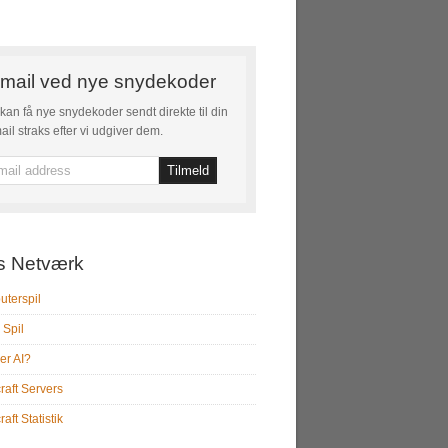
mail ved nye snydekoder
kan få nye snydekoder sendt direkte til din
ail straks efter vi udgiver dem.
s Netværk
terspil
 Spil
er AI?
raft Servers
aft Statistik