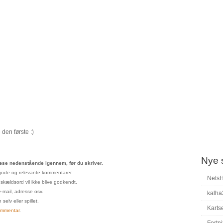
den første :)
Nye 
se nedenstående igennem, før du skriver.
un gode og relevante kommentarer.
Nets
 skældsord vil ikke blive godkendt.
e-mail, adresse osv.
kalha
elv eller spillet.
Karts
ommentar
.