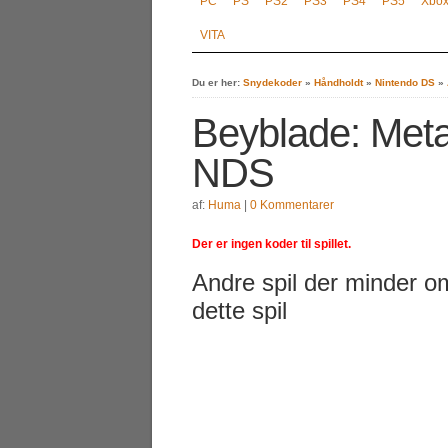
PC
PS
PS2
PS3
PS4
PS5
Xbo
VITA
Du er her:
Snydekoder
»
Håndholdt
»
Nintendo DS
»
Beyblade: Meta
NDS
af:
Huma
|
0 Kommentarer
Der er ingen koder til spillet.
Andre spil der minder o
dette spil