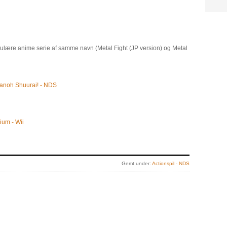
opulære anime serie af samme navn (Metal Fight (JP version) og Metal
anoh Shuurai! - NDS
ium - Wii
Gemt under:
Actionspil - NDS