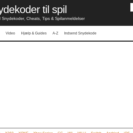
dekoder til spil
nydekoder, Cheats, Tips & Spilanmeldelser
Video
Hjælp & Guides
A-Z
Indsend Snydekode