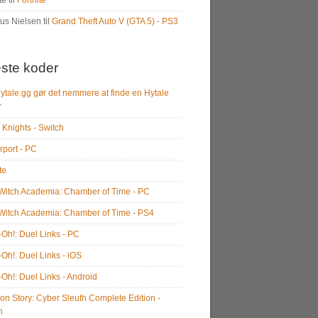
te
til
Fortnite
us Nielsen
til
Grand Theft Auto V (GTA 5) - PS3
ste koder
ytale.gg gør det nemmere at finde en Hytale
r
 Knights - Switch
rport - PC
te
e Witch Academia: Chamber of Time - PC
e Witch Academia: Chamber of Time - PS4
-Oh!: Duel Links - PC
-Oh!: Duel Links - iOS
-Oh!: Duel Links - Android
on Story: Cyber Sleuth Complete Edition -
h