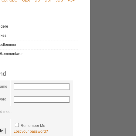
GB / GBC
GBA
DS
DSi
3DS
PSP
lgere
likes
edlemmer
9
kommentarer
ind
name
word
nd med:
Remember Me
Lost your password?