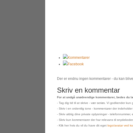
Kommentarer
Facebook
Der er endnu ingen kommentarer - du kan blive 
Skriv en kommentar
For at undgå unødvendige kommentarer, bedes du læ
- Tag dig tid til at skrive - vær seriøs. Vi godkender k
- Skriv i en ordentlig tone - kommentarer der indeholder
- Skriv aldrig dine private oplysninger - telefonnummer, 
- Skriv kun kommentarer der har relevans til snydekoden s
- Klik her hvis du vil du have dit eget
logo/avatar ved k