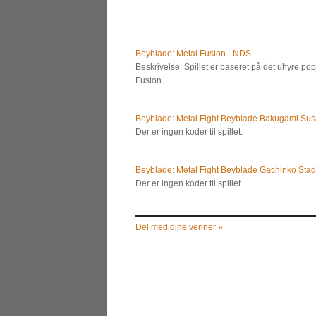
Beyblade: Metal Fusion - NDS
Beskrivelse: Spillet er baseret på det uhyre p
Fusion…
Beyblade: Metal Fight Beyblade Bakugami Sus
Der er ingen koder til spillet.
Beyblade: Metal Fight Beyblade Gachinko Stad
Der er ingen koder til spillet.
Del med dine venner »