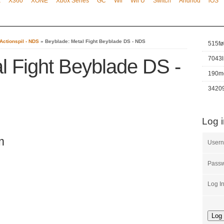
x
X360
XONE
Xbox Series
GC
Wii
Wii U
Switch
Andriod
iOS
Actionspil - NDS
»
Beyblade: Metal Fight Beyblade DS - NDS
515
fø
7043
l Fight Beyblade DS -
190
m
3420
Log 
m
User
Pass
Log I