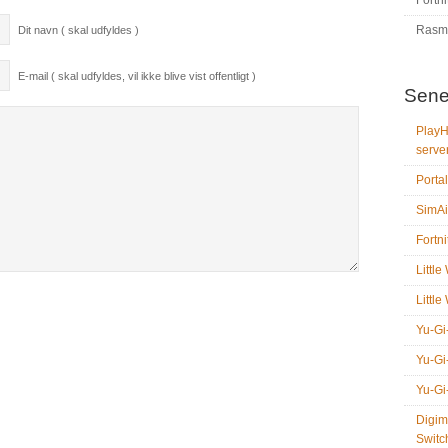
Fortni
Rasm
Dit navn ( skal udfyldes )
E-mail ( skal udfyldes, vil ikke blive vist offentligt )
Sene
PlayH
serve
Portal
SimAi
Fortni
Littl
Littl
Yu-Gi
Yu-Gi
Yu-Gi
Digim
Switc