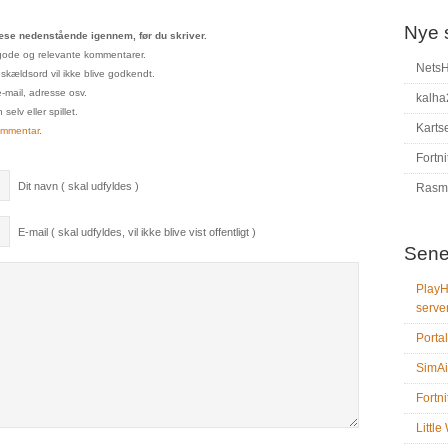
Nye 
se nedenstående igennem, før du skriver.
un gode og relevante kommentarer.
Nets
 skældsord vil ikke blive godkendt.
e-mail, adresse osv.
kalha
elv eller spillet.
Karts
ommentar
.
Fortni
Dit navn ( skal udfyldes )
Rasm
E-mail ( skal udfyldes, vil ikke blive vist offentligt )
Sene
PlayH
serve
Portal
SimAi
Fortni
Littl