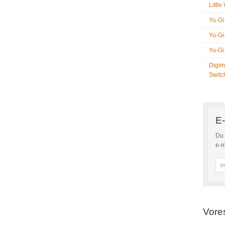
Littl
Yu-Gi
Yu-Gi
Yu-Gi
Digim
Switc
E-
Du 
e-m
Vore