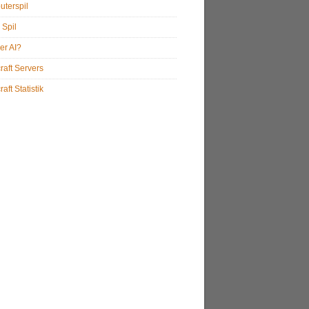
terspil
 Spil
er AI?
raft Servers
aft Statistik