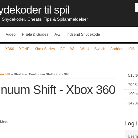
dekoder til spil
nydekoder, Cheats, Tips & Spilanmeldelser
Video
Hjælp & Guides
A-Z
Indsend Snydekode
x
X360
XONE
Xbox Series
GC
Wii
Wii U
Switch
Andriod
iOS
Xbox360
»
BlazBlue: Continuum Shift - Xbox 360
515
fø
7043
inuum Shift - Xbox 360
190
m
3420
 Mode
Log 
User