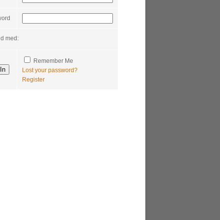
word
nd med:
Remember Me
Lost your password?
Register