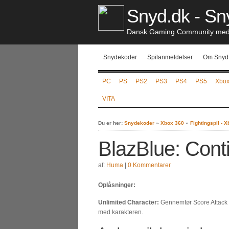
Snyd.dk - Sny
Dansk Gaming Community med S
Snydekoder
Spilanmeldelser
Om Snyd
PC
PS
PS2
PS3
PS4
PS5
Xbo
VITA
Du er her:
Snydekoder
»
Xbox 360
»
Fightingspil - 
BlazBlue: Cont
af:
Huma
|
0 Kommentarer
Oplåsninger:
Unlimited Character:
Gennemfør Score Attack
med karakteren.