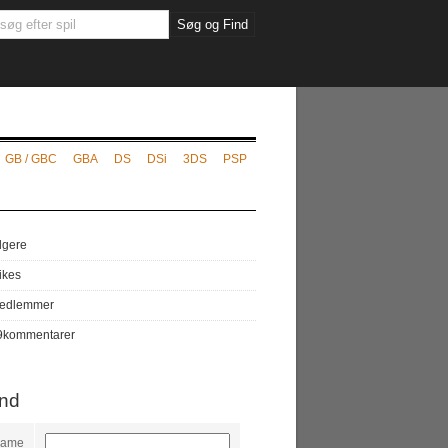
GB / GBC
GBA
DS
DSi
3DS
PSP
lgere
likes
edlemmer
9
kommentarer
ind
name