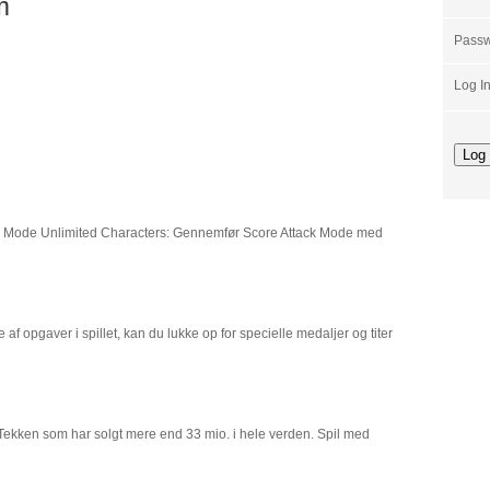
m
Pass
Log I
 Mode Unlimited Characters: Gennemfør Score Attack Mode med
f opgaver i spillet, kan du lukke op for specielle medaljer og titer
t Tekken som har solgt mere end 33 mio. i hele verden. Spil med