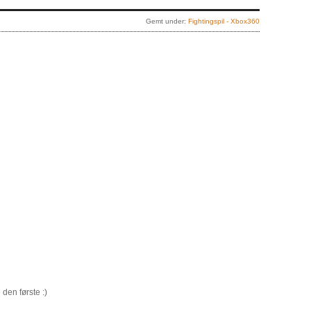
Gemt under:
Fightingspil - Xbox360
den første :)