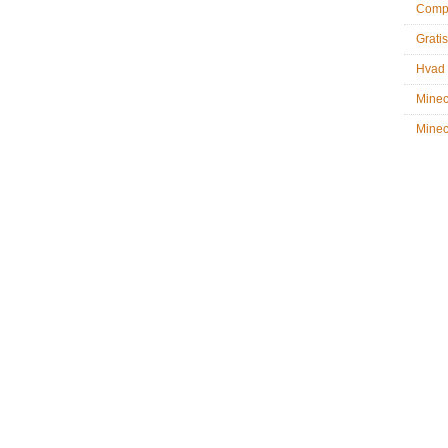
Compu
Gratis
Hvad 
Minec
Minecr