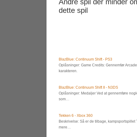
Andre spil der minder o
dette spil
BlazBlue: Continuum Shift - PS3
Oplåsninger: Game Credits: Gennemfør Arcade
karakteren.
BlazBlue: Continuum Shift II - N3DS
Oplåsninger: Medaljer Ved at gennemføre nogle a
som…
Tekken 6 - Xbox 360
Beskrivelse: Så er de tilbage, kampsportspille
mere…