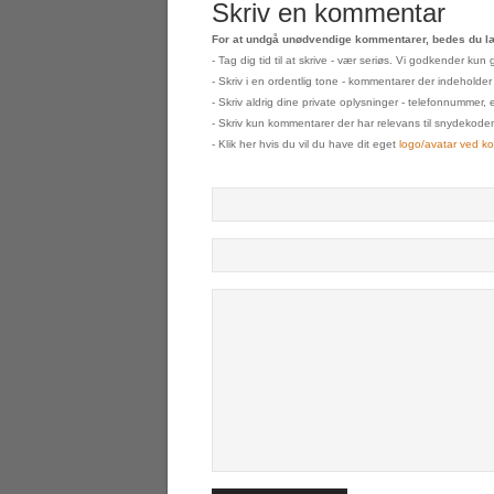
Skriv en kommentar
For at undgå unødvendige kommentarer, bedes du læ
- Tag dig tid til at skrive - vær seriøs. Vi godkender k
- Skriv i en ordentlig tone - kommentarer der indeholder
- Skriv aldrig dine private oplysninger - telefonnummer, 
- Skriv kun kommentarer der har relevans til snydekoden s
- Klik her hvis du vil du have dit eget
logo/avatar ved k