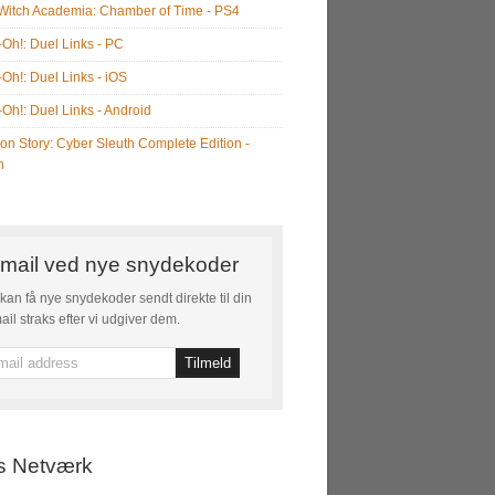
e Witch Academia: Chamber of Time - PS4
-Oh!: Duel Links - PC
-Oh!: Duel Links - iOS
-Oh!: Duel Links - Android
on Story: Cyber Sleuth Complete Edition -
h
mail ved nye snydekoder
kan få nye snydekoder sendt direkte til din
ail straks efter vi udgiver dem.
s Netværk