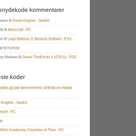
snydekode kommentarer
Helen
til
Portal Knights - Switch
2k
til
Minecraft - PC
en
til
Lego Batman 3: Beyond Gotham - PS3
te
til
Fortnite
us Nielsen
til
Grand Theft Auto V (GTA 5) - PS3
ste koder
ytale.gg gør det nemmere at finde en Hytale
r
 Knights - Switch
rport - PC
te
e Witch Academia: Chamber of Time - PC