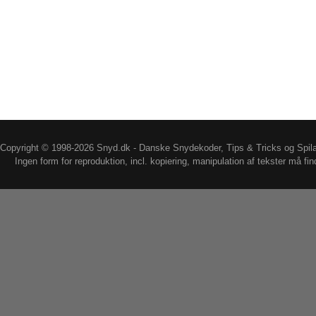
Copyright © 1998-2026 Snyd.dk - Danske Snydekoder, Tips & Tricks og Spil
Ingen form for reproduktion, incl. kopiering, manipulation af tekster må fin