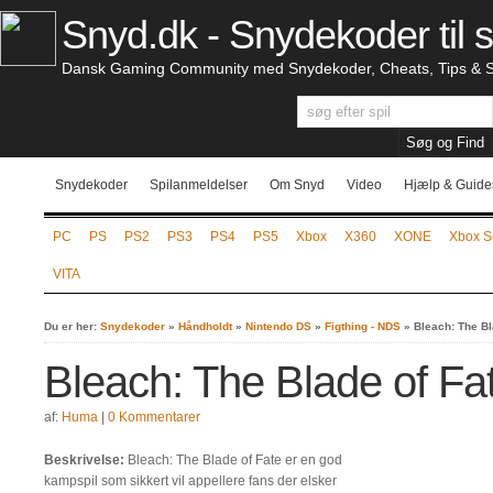
Snyd.dk - Snydekoder til s
Dansk Gaming Community med Snydekoder, Cheats, Tips & S
Snydekoder
Spilanmeldelser
Om Snyd
Video
Hjælp & Guide
PC
PS
PS2
PS3
PS4
PS5
Xbox
X360
XONE
Xbox S
VITA
Du er her:
Snydekoder
»
Håndholdt
»
Nintendo DS
»
Figthing - NDS
»
Bleach: The Bl
Bleach: The Blade of Fa
af:
Huma
|
0 Kommentarer
Beskrivelse:
Bleach: The Blade of Fate er en god
kampspil som sikkert vil appellere fans der elsker