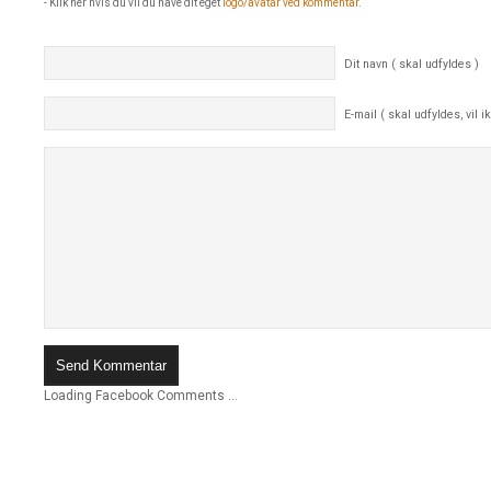
- Klik her hvis du vil du have dit eget
logo/avatar ved kommentar
.
Dit navn ( skal udfyldes )
E-mail ( skal udfyldes, vil ik
Loading Facebook Comments ...