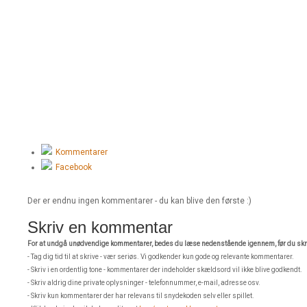
Kommentarer
Facebook
Der er endnu ingen kommentarer - du kan blive den første :)
Skriv en kommentar
For at undgå unødvendige kommentarer, bedes du læse nedenstående igennem, før du skri
- Tag dig tid til at skrive - vær seriøs. Vi godkender kun gode og relevante kommentarer.
- Skriv i en ordentlig tone - kommentarer der indeholder skældsord vil ikke blive godkendt.
- Skriv aldrig dine private oplysninger - telefonnummer, e-mail, adresse osv.
- Skriv kun kommentarer der har relevans til snydekoden selv eller spillet.