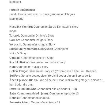
kampspil.
Person oplåsninger:
Før du kan få dem skal du have gennemført Ichigo’s
story mode.
Kusajika Yachiru:
Gennemfør Zaraki Kenpachi’s story
mode
Tatsuki:
Gennemfør Orhime’s Story
Soi Fon:
Gennemfør Ichigo’s Story
Yorouchi:
Gennemfør Ichigo’s Story
Shigekuni Yamamoto Genryusai:
Gennemfør
Ichigo’s Story
Ukitake:
Gennemfør Ichigo’s Story
Kuchiki Rukia:
Gennemfør Yorouchi’s Story
Kon:
Gennemfør Rukia’s Story
Hollow Ichigo:
Gennemfør Story 23 (Chronicles Of The Soul Reaper)
Soi Fon:
Gør alle bevægelser Yoruichi beder dig om i episode 1.
Åben Episode 18:
Klik ikke på select i Y”oruichi training stage” i episode 
hun beder dig om.
Extra 1000000KAN:
Gennemfør alle episoder (1-23)
Sajin Komamura (Med hjelm):
Gennemfør episode 13
Bonnie:
Gennemfør episode 06
Sousuke Aizen:
Gennemfør episode 22