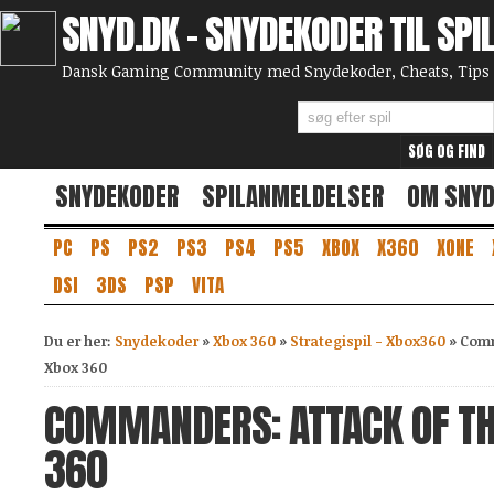
SNYD.DK - SNYDEKODER TIL SPI
Dansk Gaming Community med Snydekoder, Cheats, Tips 
SNYDEKODER
SPILANMELDELSER
OM SNY
PC
PS
PS2
PS3
PS4
PS5
XBOX
X360
XONE
DSI
3DS
PSP
VITA
Du er her:
Snydekoder
»
Xbox 360
»
Strategispil - Xbox360
»
Comm
Xbox 360
COMMANDERS: ATTACK OF TH
360