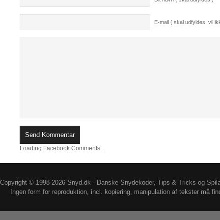
E-mail ( skal udfyldes, vil ikk
Loading Facebook Comments ...
Copyright © 1998-2026 Snyd.dk - Danske Snydekoder, Tips & Tricks og Spil
Ingen form for reproduktion, incl. kopiering, manipulation af tekster må fin