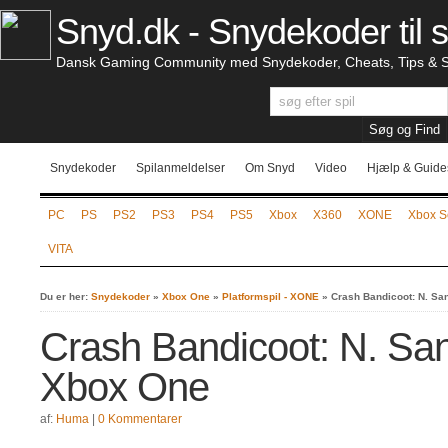
Snyd.dk - Snydekoder til s
Dansk Gaming Community med Snydekoder, Cheats, Tips & S
Snydekoder
Spilanmeldelser
Om Snyd
Video
Hjælp & Guide
PC
PS
PS2
PS3
PS4
PS5
Xbox
X360
XONE
Xbox S
VITA
Du er her:
Snydekoder
»
Xbox One
»
Platformspil - XONE
»
Crash Bandicoot: N. San
Crash Bandicoot: N. Sane
Xbox One
af:
Huma
|
0 Kommentarer