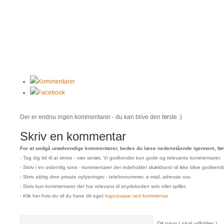
Kommentarer
Facebook
Der er endnu ingen kommentarer - du kan blive den første :)
Skriv en kommentar
For at undgå unødvendige kommentarer, bedes du læse nedenstående igennem, før 
- Tag dig tid til at skrive - vær seriøs. Vi godkender kun gode og relevante kommentarer.
- Skriv i en ordentlig tone - kommentarer der indeholder skældsord vil ikke blive godkendt
- Skriv aldrig dine private oplysninger - telefonnummer, e-mail, adresse osv.
- Skriv kun kommentarer der har relevans til snydekoden selv eller spillet.
- Klik her hvis du vil du have dit eget
logo/avatar ved kommentar
.
Dit navn ( skal udfyldes )