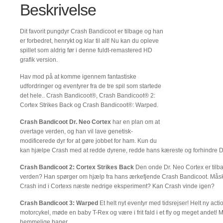
Beskrivelse
Dit favorit pungdyr Crash Bandicoot er tilbage og han
er forbedret, henrykt og klar til alt! Nu kan du opleve
spillet som aldrig før i denne fuldt-remastered HD
grafik version.
Hav mod på at komme igennem fantastiske
udfordringer og eventyrer fra de tre spil som startede
det hele.. Crash Bandicoot®, Crash Bandicoot® 2:
Cortex Strikes Back og Crash Bandicoot®: Warped.
Crash Bandicoot Dr. Neo Cortex
har en plan om at
overtage verden, og han vil lave genetisk-
modificerede dyr for at gøre jobbet for ham. Kun du
kan hjælpe Crash med at redde dyrene, redde hans kæreste og forhindre Dr
Crash Bandicoot 2: Cortex Strikes Back
Den onde Dr. Neo Cortex er tilb
verden? Han spørger om hjælp fra hans ærkefjende Crash Bandicoot. Måske
Crash ind i Cortexs næste nedrige eksperiment? Kan Crash vinde igen?
Crash Bandicoot 3: Warped
Et helt nyt eventyr med tidsrejser! Helt ny act
motorcykel, møde en baby T-Rex og være i frit fald i et fly og meget andet! M
hemmelige baner.