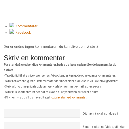
Kommentarer
Facebook
Der er endnu ingen kommentarer - du kan blive den første :)
Skriv en kommentar
For at undgå unødvendige kommentarer, bedes du læse nedenstående igennem, før du
skriver.
- Tag dig tid til at skrive - vær seriøs. Vi godkender kun gode og relevante kommentarer.
- Skriv i en ordentlig tone - kommentarer der indeholder skældsord vil ikke blive godkendt.
- Skriv aldrig dine private oplysninger - telefonnummer, e-mail, adresse osv.
- Skriv kun kommentarer der har relevans til snydekoden selv eller spillet.
- Klik her hvis du vil du have dit eget
logo/avatar ved kommentar
.
Dit navn ( skal udfyldes )
E-mail ( skal udfyldes, vil ikke