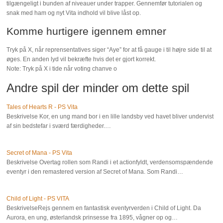
tilgængeligt i bunden af niveauer under trapper. Gennemfør tutorialen og
snak med ham og nyt Vita indhold vil blive låst op.
Komme hurtigere igennem emner
Tryk på X, når reprensentatives siger “Aye” for at få gauge i til højre side til at
øges. En anden lyd vil bekræfte hvis det er gjort korrekt.
Note: Tryk på X i tide når voting chanve o
Andre spil der minder om dette spil
Tales of Hearts R - PS Vita
Beskrivelse Kor, en ung mand bor i en lille landsby ved havet bliver undervist
af sin bedstefar i sværd færdigheder.…
Secret of Mana - PS Vita
Beskrivelse Overtag rollen som Randi i et actionfyldt, verdensomspændende
eventyr i den remastered version af Secret of Mana. Som Randi…
Child of Light - PS VITA
BeskrivelseRejs gennem en fantastisk eventyrverden i Child of Light. Da
Aurora, en ung, østerlandsk prinsesse fra 1895, vågner op og…