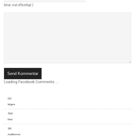
blive vist offentligt )
Loading Facebook Comments ...
515
følgere
7043
likes
190
medlemmer