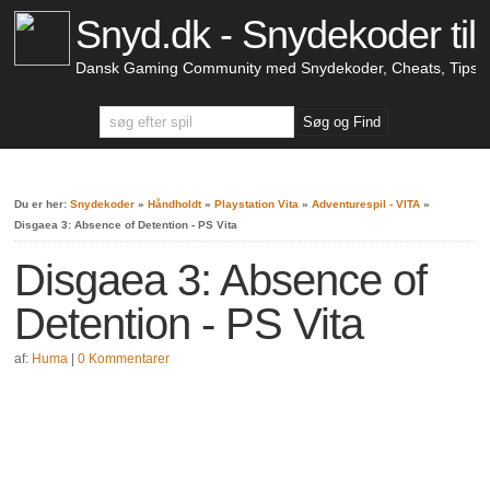
Snyd.dk - Snydekoder til 
Dansk Gaming Community med Snydekoder, Cheats, Tips &
Du er her:
Snydekoder
»
Håndholdt
»
Playstation Vita
»
Adventurespil - VITA
»
Disgaea 3: Absence of Detention - PS Vita
Disgaea 3: Absence of
Detention - PS Vita
af:
Huma
|
0 Kommentarer