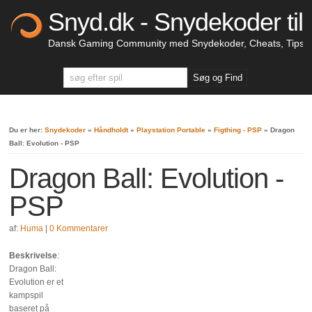
Snyd.dk - Snydekoder til 
Dansk Gaming Community med Snydekoder, Cheats, Tips &
Du er her:
Snydekoder
»
Håndholdt
»
Playstation Portable
»
Figthing - PSP
»
Dragon
Ball: Evolution - PSP
Dragon Ball: Evolution -
PSP
af:
Huma
|
0 Kommentarer
Beskrivelse
:
Dragon Ball:
Evolution er et
kampspil
baseret på