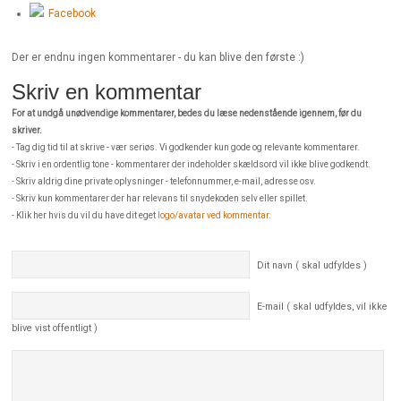
Facebook
Der er endnu ingen kommentarer - du kan blive den første :)
Skriv en kommentar
For at undgå unødvendige kommentarer, bedes du læse nedenstående igennem, før du
skriver.
- Tag dig tid til at skrive - vær seriøs. Vi godkender kun gode og relevante kommentarer.
- Skriv i en ordentlig tone - kommentarer der indeholder skældsord vil ikke blive godkendt.
- Skriv aldrig dine private oplysninger - telefonnummer, e-mail, adresse osv.
- Skriv kun kommentarer der har relevans til snydekoden selv eller spillet.
- Klik her hvis du vil du have dit eget
logo/avatar ved kommentar
.
Dit navn ( skal udfyldes )
E-mail ( skal udfyldes, vil ikke
blive vist offentligt )