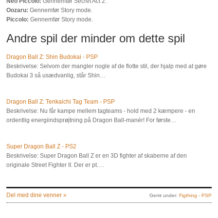
Neo Piccolo:
Gennemfør Secret Act 2.
Oozaru:
Gennemfør Story mode.
Piccolo:
Gennemfør Story mode.
Andre spil der minder om dette spil
Dragon Ball Z: Shin Budokai - PSP
Beskrivelse: Selvom der mangler nogle af de flotte stil, der hjalp med at gøre
Budokai 3 så usædvanlig, står Shin…
Dragon Ball Z: Tenkaichi Tag Team - PSP
Beskrivelse: Nu får kampe mellem tagteams - hold med 2 kæmpere - en
ordentlig energiindsprøjtning på Dragon Ball-manér! For første…
Super Dragon Ball Z - PS2
Beskrivelse: Super Dragon Ball Z er en 3D fighter af skaberne af den
originale Street Fighter II. Der er pt.…
Del med dine venner »
Gemt under:
Figthing - PSP