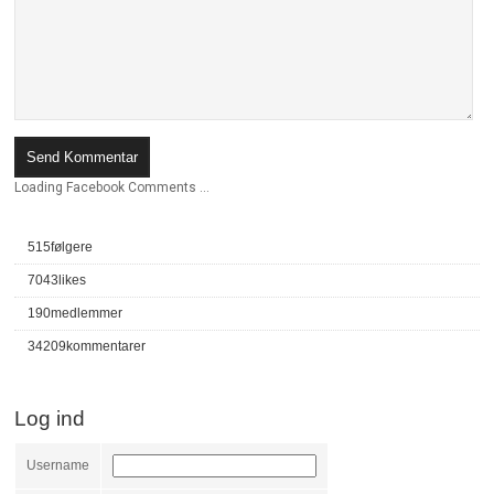
Loading Facebook Comments ...
515
følgere
7043
likes
190
medlemmer
34209
kommentarer
Log ind
Username