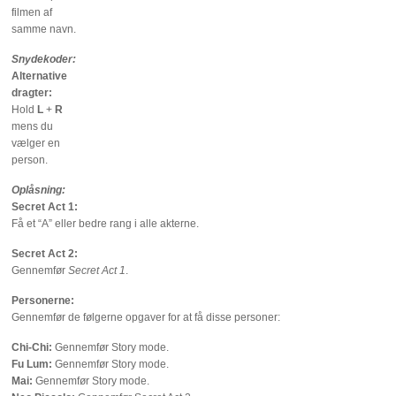
filmen af
samme navn.
Snydekoder:
Alternative
dragter:
Hold
L
+
R
mens du
vælger en
person.
Oplåsning:
Secret Act 1:
Få et “A” eller bedre rang i alle akterne.
Secret Act 2:
Gennemfør
Secret Act 1
.
Personerne:
Gennemfør de følgerne opgaver for at få disse personer:
Chi-Chi:
Gennemfør Story mode.
Fu Lum:
Gennemfør Story mode.
Mai:
Gennemfør Story mode.