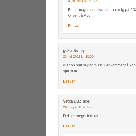
4. juli 2014 kl. 19:52
Er der nogen som kan addere mig på PS3
Oliver på PS3
Besvar
goku dbz
siger:
23. juli 2011 kl. 20:00
dragon ball raging blast 3 er kommet på xbox
spil man
Besvar
Vetita DBZ
siger:
26. maj 2011 kl. 17:21
Det ser meget fedt ud!
Besvar