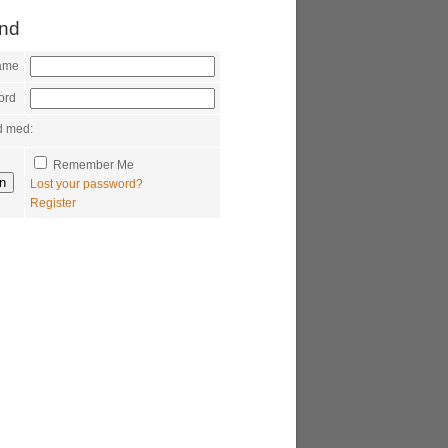
ind
ame
ord
d med:
Remember Me
Lost your password?
Register