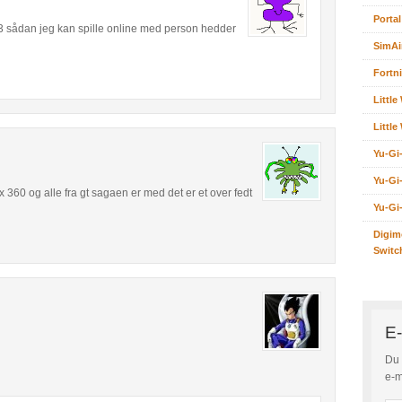
Portal
 sådan jeg kan spille online med person hedder
SimAi
Fortni
Littl
Littl
Yu-Gi
Yu-Gi
 360 og alle fra gt sagaen er med det er et over fedt
Yu-Gi
Digim
Switc
E-
Du 
e-m