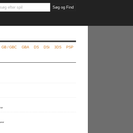
GB / GBC
GBA
DS
DSi
3DS
PSP
mer
arer