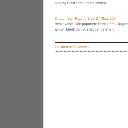
Raging Blast endnu mere intense.…
Dragon Ball: Raging Blast 2 - Xbox 360
Beskrivelse: Den populære kæmper fra Dragon 
action. Mærk den ødelæggende energi…
Del med dine venner »