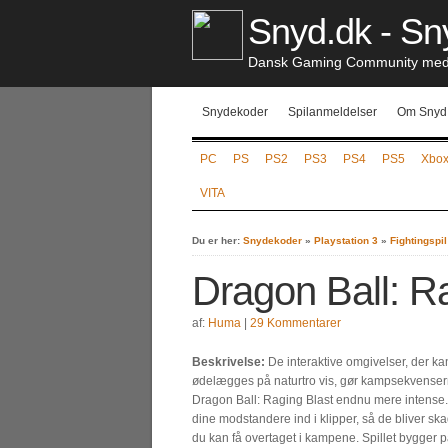
Snyd.dk - Sny
Dansk Gaming Community med S
Snydekoder
Spilanmeldelser
Om Snyd
PC
PS
PS2
PS3
PS4
PS5
Xbo
VITA
Du er her:
Snydekoder
»
Playstation 3
»
Fightingspil
Dragon Ball: R
af:
Huma
|
29 Kommentarer
Beskrivelse:
De interaktive omgivelser, der ka
ødelægges på naturtro vis, gør kampsekvenser
Dragon Ball: Raging Blast endnu mere intense.
dine modstandere ind i klipper, så de bliver ska
du kan få overtaget i kampene. Spillet bygger 