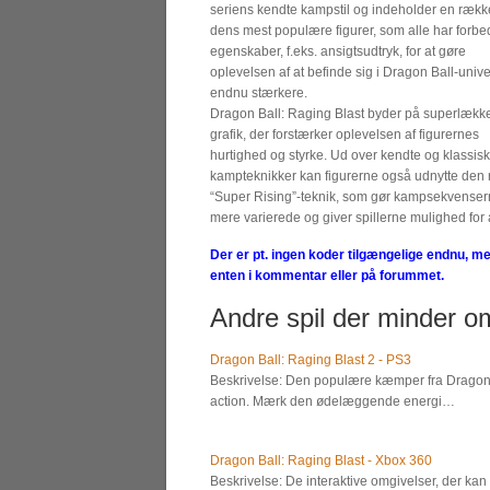
seriens kendte kampstil og indeholder en rækk
dens mest populære figurer, som alle har forb
egenskaber, f.eks. ansigtsudtryk, for at gøre
oplevelsen af at befinde sig i Dragon Ball-unive
endnu stærkere.
Dragon Ball: Raging Blast byder på superlækk
grafik, der forstærker oplevelsen af figurernes
hurtighed og styrke. Ud over kendte og klassis
kampteknikker kan figurerne også udnytte den
“Super Rising”-teknik, som gør kampsekvense
mere varierede og giver spillerne mulighed for 
Der er pt. ingen koder tilgængelige endnu, me
enten i kommentar eller på forummet.
Andre spil der minder om
Dragon Ball: Raging Blast 2 - PS3
Beskrivelse: Den populære kæmper fra Dragon 
action. Mærk den ødelæggende energi…
Dragon Ball: Raging Blast - Xbox 360
Beskrivelse: De interaktive omgivelser, der ka