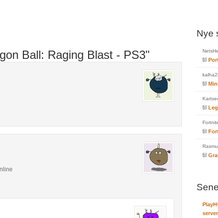
Nye 
gon Ball: Raging Blast - PS3"
NetsHe
til
Por
kalha2
til
Min
Kartse
til
Leg
Fortnit
til
For
Rasmus
til
Gra
nline
Sene
PlayH
server