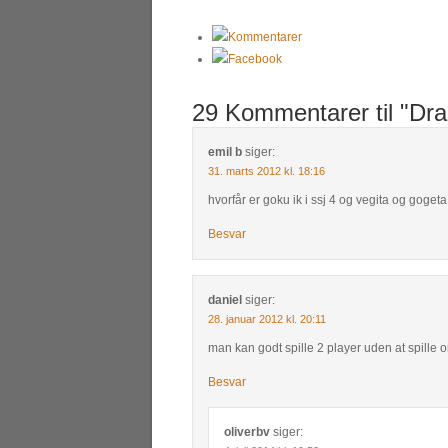
Kommentarer
Facebook
29 Kommentarer til "Dra
emil b
siger:
31. marts 2012 kl. 18:16
hvorfår er goku ik i ssj 4 og vegita og gogeta
Besvar
daniel
siger:
28. januar 2012 kl. 20:11
man kan godt spille 2 player uden at spille o
Besvar
oliverbv
siger: