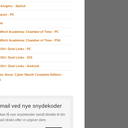
 Knights - Switch
rport - PC
te
e Witch Academia: Chamber of Time - PC
e Witch Academia: Chamber of Time - PS4
-Oh!: Duel Links - PC
-Oh!: Duel Links - iOS
-Oh!: Duel Links - Android
on Story: Cyber Sleuth Complete Edition -
h
mail ved nye snydekoder
kan få nye snydekoder sendt direkte til din
ail straks efter vi udgiver dem.