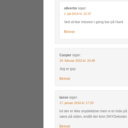
oliverbv
siger:
1. juli 2014 kl. 22:37
Ved at klar mission i geng bar på Hard
Besvar
Casper
siger:
19. februar 2010 kl. 20:48
Jeg er gay
Besvar
lasse
siger:
17. januar 2010 kl. 17:29
lol der er ikke snydekdoer men vi er inde 
være på siden, endtil der kom SNYDekode
Besvar