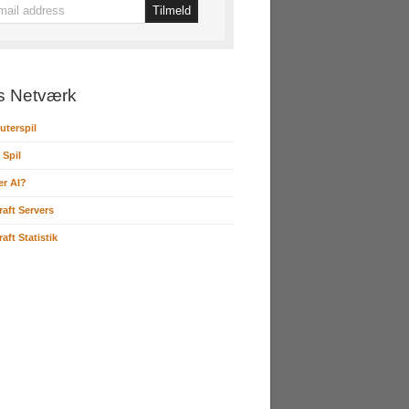
s Netværk
terspil
 Spil
er AI?
raft Servers
aft Statistik