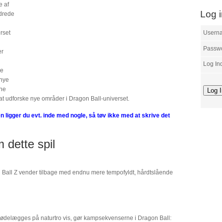
e af
Log 
edrede
rset
Usern
Passw
er
Log In
ke
 nye
rne
at udforske nye områder i Dragon Ball-universet.
n ligger du evt. inde med nogle, så tøv ikke med at skrive det
 dette spil
Ball Z vender tilbage med endnu mere tempofyldt, hårdtslående
n ødelægges på naturtro vis, gør kampsekvenserne i Dragon Ball: