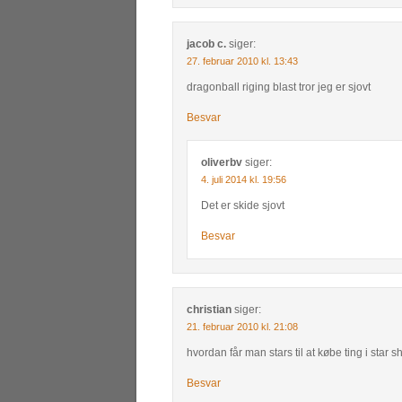
jacob c.
siger:
27. februar 2010 kl. 13:43
dragonball riging blast tror jeg er sjovt
Besvar
oliverbv
siger:
4. juli 2014 kl. 19:56
Det er skide sjovt
Besvar
christian
siger:
21. februar 2010 kl. 21:08
hvordan får man stars til at købe ting i star 
Besvar