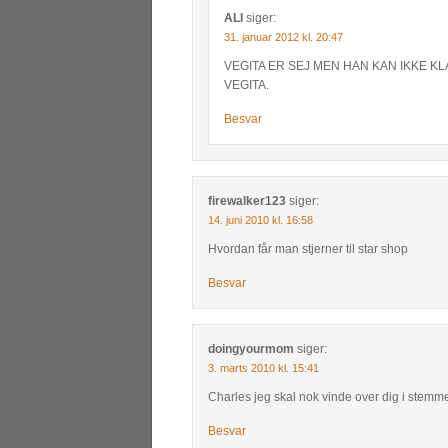
ALI
siger:
31. januar 2012 kl. 20:47
VEGITA ER SEJ MEN HAN KAN IKKE 
VEGITA.
Besvar
firewalker123
siger:
14. juni 2010 kl. 16:58
Hvordan får man stjerner til star shop
Besvar
doingyourmom
siger:
3. marts 2010 kl. 15:41
Charles jeg skal nok vinde over dig i stemme
Besvar