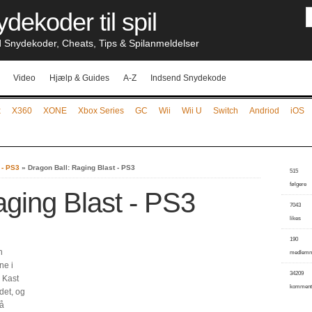
dekoder til spil
nydekoder, Cheats, Tips & Spilanmeldelser
Video
Hjælp & Guides
A-Z
Indsend Snydekode
x
X360
XONE
Xbox Series
GC
Wii
Wii U
Switch
Andriod
iOS
 - PS3
»
Dragon Ball: Raging Blast - PS3
515
følgere
aging Blast - PS3
7043
likes
190
n
medlem
ne i
34209
 Kast
komment
det, og
på