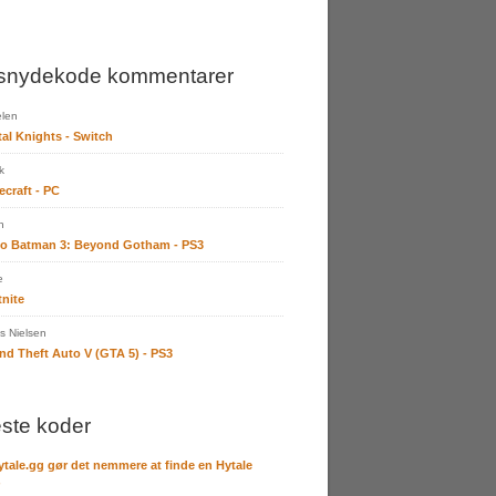
snydekode kommentarer
len
tal Knights - Switch
k
ecraft - PC
n
o Batman 3: Beyond Gotham - PS3
e
tnite
 Nielsen
nd Theft Auto V (GTA 5) - PS3
ste koder
ytale.gg gør det nemmere at finde en Hytale