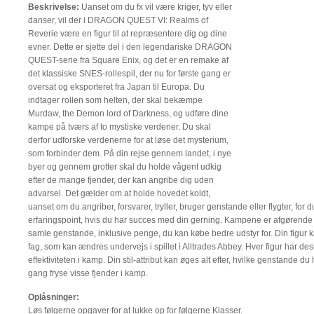
Beskrivelse:
Uanset om du fx vil være kriger, tyv eller
danser, vil der i DRAGON QUEST VI: Realms of
Reverie være en figur til at repræsentere dig og dine
evner. Dette er sjette del i den legendariske DRAGON
QUEST-serie fra Square Enix, og det er en remake af
det klassiske SNES-rollespil, der nu for første gang er
oversat og eksporteret fra Japan til Europa. Du
indtager rollen som helten, der skal bekæmpe
Murdaw, the Demon lord of Darkness, og udføre dine
kampe på tværs af to mystiske verdener. Du skal
derfor udforske verdenerne for at løse det mysterium,
som forbinder dem. På din rejse gennem landet, i nye
byer og gennem grotter skal du holde vågent udkig
efter de mange fjender, der kan angribe dig uden
advarsel. Det gælder om at holde hovedet koldt,
uanset om du angriber, forsvarer, tryller, bruger genstande eller flygter, for
erfaringspoint, hvis du har succes med din gerning. Kampene er afgørende fo
samle genstande, inklusive penge, du kan købe bedre udstyr for. Din figu
fag, som kan ændres undervejs i spillet i Alltrades Abbey. Hver figur har desu
effektiviteten i kamp. Din stil-attribut kan øges alt efter, hvilke genstande d
gang fryse visse fjender i kamp.
Oplåsninger:
Løs følgerne opgaver for at lukke op for følgerne Klasser.