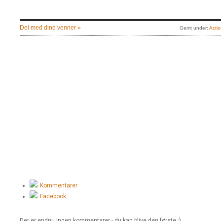
Del med dine venner »
Gemt under:
Actio
Kommentarer
Facebook
Der er endnu ingen kommentarer - du kan blive den første :)