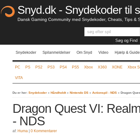
Snyd.dk - Snydekoder til s
Dansk Gaming Community med Snydekoder, Cheats, Tips & S
Snydekoder
Spilanmeldelser
Om Snyd
Video
Hjælp & Guide
PC
PS
PS2
PS3
PS4
PS5
Xbox
X360
XONE
Xbox S
VITA
Du er her:
Snydekoder
»
Håndholdt
»
Nintendo DS
»
Actionspil - NDS
»
Dragon Quest
Dragon Quest VI: Realm
- NDS
af:
Huma
|
0 Kommentarer