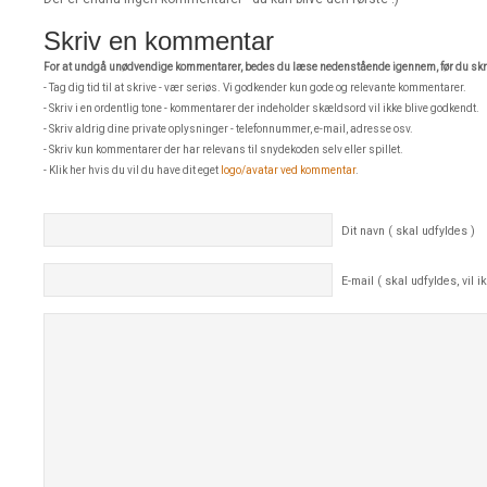
Skriv en kommentar
For at undgå unødvendige kommentarer, bedes du læse nedenstående igennem, før du skri
- Tag dig tid til at skrive - vær seriøs. Vi godkender kun gode og relevante kommentarer.
- Skriv i en ordentlig tone - kommentarer der indeholder skældsord vil ikke blive godkendt.
- Skriv aldrig dine private oplysninger - telefonnummer, e-mail, adresse osv.
- Skriv kun kommentarer der har relevans til snydekoden selv eller spillet.
- Klik her hvis du vil du have dit eget
logo/avatar ved kommentar
.
Dit navn ( skal udfyldes )
E-mail ( skal udfyldes, vil ik