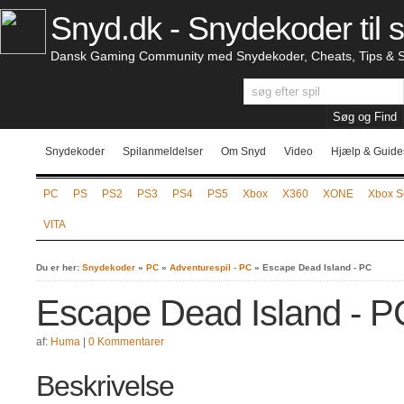
Snyd.dk - Snydekoder til s
Dansk Gaming Community med Snydekoder, Cheats, Tips & S
Snydekoder
Spilanmeldelser
Om Snyd
Video
Hjælp & Guide
PC
PS
PS2
PS3
PS4
PS5
Xbox
X360
XONE
Xbox S
VITA
Du er her:
Snydekoder
»
PC
»
Adventurespil - PC
»
Escape Dead Island - PC
Escape Dead Island - P
af:
Huma
|
0 Kommentarer
Beskrivelse