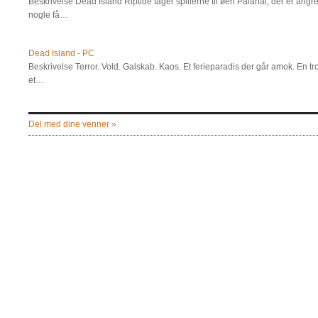
Beskrivelse Dead Island Riptide tager spillerne til øen Palanai, der er angr
nogle få…
Dead Island - PC
Beskrivelse Terror. Vold. Galskab. Kaos. Et ferieparadis der går amok. En tro
et…
Del med dine venner »