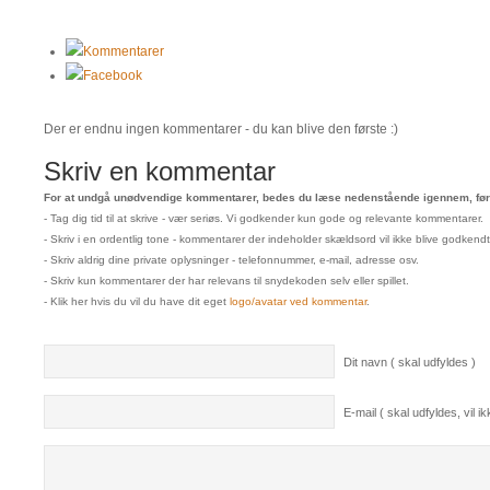
Kommentarer
Facebook
Der er endnu ingen kommentarer - du kan blive den første :)
Skriv en kommentar
For at undgå unødvendige kommentarer, bedes du læse nedenstående igennem, før 
- Tag dig tid til at skrive - vær seriøs. Vi godkender kun gode og relevante kommentarer.
- Skriv i en ordentlig tone - kommentarer der indeholder skældsord vil ikke blive godkendt
- Skriv aldrig dine private oplysninger - telefonnummer, e-mail, adresse osv.
- Skriv kun kommentarer der har relevans til snydekoden selv eller spillet.
- Klik her hvis du vil du have dit eget
logo/avatar ved kommentar
.
Dit navn ( skal udfyldes )
E-mail ( skal udfyldes, vil ikk