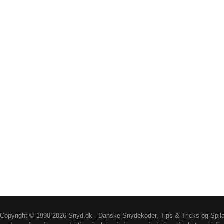
Copyright © 1998-2026 Snyd.dk - Danske Snydekoder, Tips & Tricks og Spil