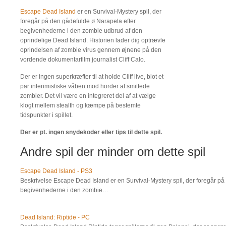
Escape Dead Island
er en Survival-Mystery spil, der
foregår på den gådefulde ø Narapela efter
begivenhederne i den zombie udbrud af den
oprindelige Dead Island. Historien lader dig optrævle
oprindelsen af zombie virus gennem øjnene på den
vordende dokumentarfilm journalist Cliff Calo.
Der er ingen superkræfter til at holde Cliff live, blot et
par interimistiske våben mod horder af smittede
zombier. Det vil være en integreret del af at vælge
klogt mellem stealth og kæmpe på bestemte
tidspunkter i spillet.
Der er pt. ingen snydekoder eller tips til dette spil.
Andre spil der minder om dette spil
Escape Dead Island - PS3
Beskrivelse Escape Dead Island er en Survival-Mystery spil, der foregår på
begivenhederne i den zombie…
Dead Island: Riptide - PC