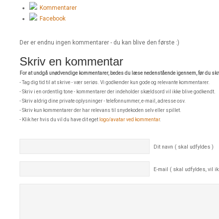
Kommentarer
Facebook
Der er endnu ingen kommentarer - du kan blive den første :)
Skriv en kommentar
For at undgå unødvendige kommentarer, bedes du læse nedenstående igennem, før du skri
- Tag dig tid til at skrive - vær seriøs. Vi godkender kun gode og relevante kommentarer.
- Skriv i en ordentlig tone - kommentarer der indeholder skældsord vil ikke blive godkendt.
- Skriv aldrig dine private oplysninger - telefonnummer, e-mail, adresse osv.
- Skriv kun kommentarer der har relevans til snydekoden selv eller spillet.
- Klik her hvis du vil du have dit eget
logo/avatar ved kommentar
.
Dit navn ( skal udfyldes )
E-mail ( skal udfyldes, vil ik