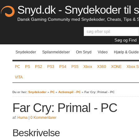
Snyd.dk - Snydekoder til s
Dansk Gaming Community med Snydekoder, Cheats, Tips & S
Snydekoder
Spilanmeldelser
Om Snyd
Video
Hjælp & Guide
PC
PS
PS2
PS3
PS4
PS5
Xbox
X360
XONE
Xbox S
VITA
Du er her:
Snydekoder
»
PC
»
Actionspil - PC
»
Far Cry: Primal - PC
Far Cry: Primal - PC
af:
Huma
|
0 Kommentarer
Beskrivelse