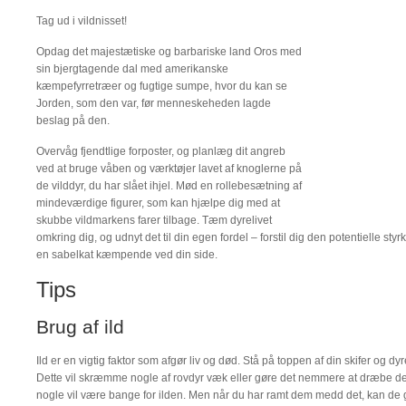
Tag ud i vildnisset!
Opdag det majestætiske og barbariske land Oros med
sin bjergtagende dal med amerikanske
kæmpefyrretræer og fugtige sumpe, hvor du kan se
Jorden, som den var, før menneskeheden lagde
beslag på den.
Overvåg fjendtlige forposter, og planlæg dit angreb
ved at bruge våben og værktøjer lavet af knoglerne på
de vilddyr, du har slået ihjel. Mød en rollebesætning af
mindeværdige figurer, som kan hjælpe dig med at
skubbe vildmarkens farer tilbage. Tæm dyrelivet
omkring dig, og udnyt det til din egen fordel – forstil dig den potentielle styrk
en sabelkat kæmpende ved din side.
Tips
Brug af ild
Ild er en vigtig faktor som afgør liv og død. Stå på toppen af din skifer og d
Dette vil skræmme nogle af rovdyr væk eller gøre det nemmere at dræbe d
nogle vil være bange for ilden. Men når du har ramt dem medd det, kan de