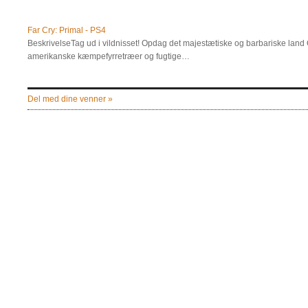
Far Cry: Primal - PS4
BeskrivelseTag ud i vildnisset! Opdag det majestætiske og barbariske lan
amerikanske kæmpefyrretræer og fugtige…
Del med dine venner »