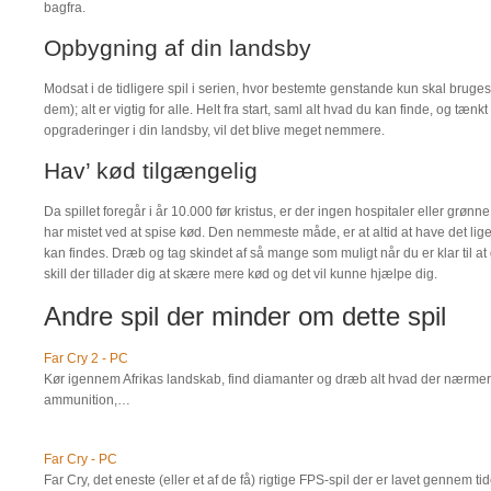
bagfra.
Opbygning af din landsby
Modsat i de tidligere spil i serien, hvor bestemte genstande kun skal bruges 
dem); alt er vigtig for alle. Helt fra start, saml alt hvad du kan finde, og tænk
opgraderinger i din landsby, vil det blive meget nemmere.
Hav’ kød tilgængelig
Da spillet foregår i år 10.000 før kristus, er der ingen hospitaler eller grønn
har mistet ved at spise kød. Den nemmeste måde, er at altid at have det lig
kan findes. Dræb og tag skindet af så mange som muligt når du er klar til at 
skill der tillader dig at skære mere kød og det vil kunne hjælpe dig.
Andre spil der minder om dette spil
Far Cry 2 - PC
Kør igennem Afrikas landskab, find diamanter og dræb alt hvad der nærmer s
ammunition,…
Far Cry - PC
Far Cry, det eneste (eller et af de få) rigtige FPS-spil der er lavet gennem t