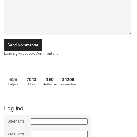
Loading Facebook Comments ...
515
7043
190
34209
Følgere
Likes
Medlemmer
Kommentarer
Log ind
Username
Password