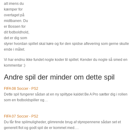
alt imens du
kæmper for
overtaget på
midtbanen. Du
er Bossen for
dit fodboldhold,
det er dig som
styrer hvordan spillet skal køre og for den spidse aflevering som gerne skulle
ende i målet.
Vi har endnu ikke fundet nogle koder til spillet. Kender du nogle så smed en
kommentar :)
Andre spil der minder om dette spil
FIFA 08 Soccer - PS2
Dette spil fungerer sådan at en ny spiltype kaldet Be A Pro sætter dig i rollen
som en fodboldspiller og…
FIFA 07 Soccer - PS2
Du får fine spilmuligheder, glimrende brug af styrepennene sådan set et
generelt flot og godt spil de er kommet med.…