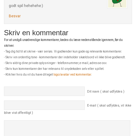
godt spil hehehehe:)
Besvar
Skriv en kommentar
For at undgå unødvendige kommentarer, bedes du læse nedenstående igennem, før du
skriver.
- Tag dig tid til at skrive - vær seriøs. Vi godkender kun gode og relevante kommentarer.
- Skriv i en ordentlig tone - kommentarer der indeholder skældsord vil ikke blive godkendt.
- Skriv aldrig dine private oplysninger - telefonnummer, e-mail, adresse osv.
- Skriv kun kommentarer der har relevans til snydekoden selv eller spillet.
- Klik her hvis du vil du have dit eget
logo/avatar ved kommentar
.
Dit navn ( skal udfyldes )
E-mail ( skal udfyldes, vil ikke
blive vist offentligt )