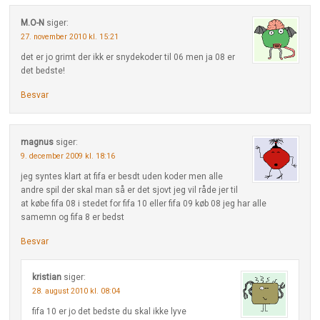
M.O-N
siger:
27. november 2010 kl. 15:21
det er jo grimt der ikk er snydekoder til 06 men ja 08 er
det bedste!
Besvar
magnus
siger:
9. december 2009 kl. 18:16
jeg syntes klart at fifa er besdt uden koder men alle
andre spil der skal man så er det sjovt jeg vil råde jer til
at købe fifa 08 i stedet for fifa 10 eller fifa 09 køb 08 jeg har alle
samemn og fifa 8 er bedst
Besvar
kristian
siger:
28. august 2010 kl. 08:04
fifa 10 er jo det bedste du skal ikke lyve