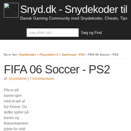
Snyd.dk - Snydekoder til 
Dansk Gaming Community med Snydekoder, Cheats, Tips &
Du er her:
Snydekoder
»
Playstation 2
»
Sportsspil - PS2
»
FIFA 06 Soccer - PS2
FIFA 06 Soccer - PS2
af:
SnydAdmin
|
7 Kommentarer
Fifa er på
banen igen
med et spil af
top Klasse. Du
skifter spiller på
banen og
tilskuerbænken
jubler for vildt