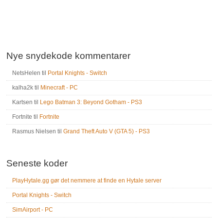
Nye snydekode kommentarer
NetsHelen
til
Portal Knights - Switch
kalha2k
til
Minecraft - PC
Kartsen
til
Lego Batman 3: Beyond Gotham - PS3
Fortnite
til
Fortnite
Rasmus Nielsen
til
Grand Theft Auto V (GTA 5) - PS3
Seneste koder
PlayHytale.gg gør det nemmere at finde en Hytale server
Portal Knights - Switch
SimAirport - PC