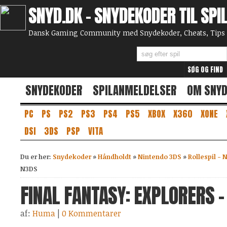
SNYD.DK - SNYDEKODER TIL SPI
Dansk Gaming Community med Snydekoder, Cheats, Tips 
SNYDEKODER
SPILANMELDELSER
OM SNY
PC
PS
PS2
PS3
PS4
PS5
XBOX
X360
XONE
DSI
3DS
PSP
VITA
Du er her:
Snydekoder
»
Håndholdt
»
Nintendo 3DS
»
Rollespil - 
N3DS
FINAL FANTASY: EXPLORERS -
af:
Huma
|
0 Kommentarer