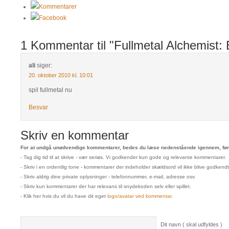
Kommentarer
Facebook
1 Kommentar til "Fullmetal Alchemist:
ali
siger:
20. oktober 2010 kl. 10:01
spil fullmetal nu
Besvar
Skriv en kommentar
For at undgå unødvendige kommentarer, bedes du læse nedenstående igennem, før 
- Tag dig tid til at skrive - vær seriøs. Vi godkender kun gode og relevante kommentarer.
- Skriv i en ordentlig tone - kommentarer der indeholder skældsord vil ikke blive godkendt
- Skriv aldrig dine private oplysninger - telefonnummer, e-mail, adresse osv.
- Skriv kun kommentarer der har relevans til snydekoden selv eller spillet.
- Klik her hvis du vil du have dit eget
logo/avatar ved kommentar
.
Dit navn ( skal udfyldes )