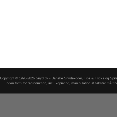
Copyright © 1998-2026 Snyd.dk - Danske Snydekoder, Tips & Tricks og Spil
Ingen form for reproduktion, incl. kopiering, manipulation af tekster må fin