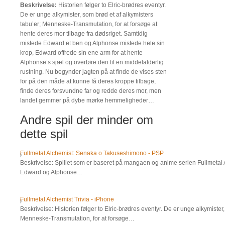
Beskrivelse:
Historien følger to Elric-brødres eventyr.
De er unge alkymister, som brød et af alkymisters
tabu’er; Menneske-Transmutation, for at forsøge at
hente deres mor tilbage fra dødsriget. Samtidig
mistede Edward et ben og Alphonse mistede hele sin
krop, Edward offrede sin ene arm for at hente
Alphonse’s sjæl og overføre den til en middelalderlig
rustning. Nu begynder jagten på at finde de vises sten
for på den måde at kunne få deres kroppe tilbage,
finde deres forsvundne far og redde deres mor, men
landet gemmer på dybe mørke hemmeligheder…
Andre spil der minder om
dette spil
Fullmetal Alchemist: Senaka o Takuseshimono - PSP
Beskrivelse: Spillet som er baseret på mangaen og anime serien Fullmetal 
Edward og Alphonse…
Fullmetal Alchemist Trivia - iPhone
Beskrivelse: Historien følger to Elric-brødres eventyr. De er unge alkymister,
Menneske-Transmutation, for at forsøge…