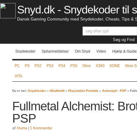
Snyd.dk - Snydekoder til s
Dansk Gaming Community med Snydekoder, Cheats, Tips & S
Snydekoder
Spilanmeldelser
Om Snyd
Video
Hjælp & Guide
PC
PS
PS2
PS3
PS4
PS5
Xbox
X360
XONE
Xbox S
VITA
Du er her:
Snydekoder
»
Håndholdt
»
Playstation Portable
»
Actionspil - PSP
»
Full
Fullmetal Alchemist: Bro
PSP
af:
Huma
|
1 Kommentar