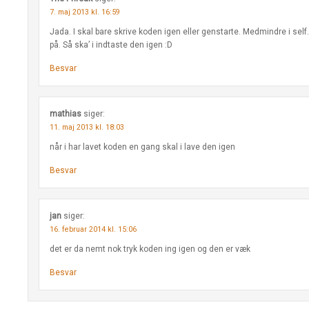
7. maj 2013 kl. 16:59
Jada. I skal bare skrive koden igen eller genstarte. Medmindre i sel
på. Så ska’ i indtaste den igen :D
Besvar
mathias
siger:
11. maj 2013 kl. 18:03
når i har lavet koden en gang skal i lave den igen
Besvar
jan
siger:
16. februar 2014 kl. 15:06
det er da nemt nok tryk koden ing igen og den er væk
Besvar