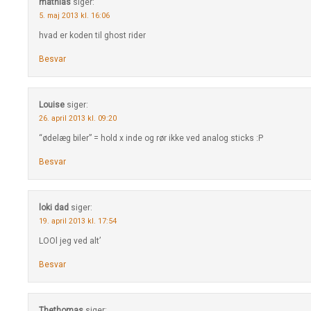
mathias
siger:
5. maj 2013 kl. 16:06
hvad er koden til ghost rider
Besvar
Louise
siger:
26. april 2013 kl. 09:20
“ødelæg biler” = hold x inde og rør ikke ved analog sticks :P
Besvar
loki dad
siger:
19. april 2013 kl. 17:54
LOOl jeg ved alt’
Besvar
Thethomas
siger: