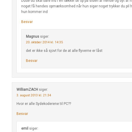
Dude du skal bare ind i en lækker bil op på siden af hende og dyt af 
noget få hendes opmærksomhed når hun siger noget trykker du pil hø
hun kommer ind
Besvar
Magnus
siger:
20. oktober 2014 kl. 14:35
det er ikke så sjovt for de at alle flyverne er låst
Besvar
WilliamZACH
siger:
3. august 2013 kl. 21:34
Hvor er alle Sydekoderene til PC??
Besvar
emil
siger: