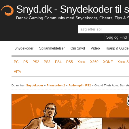
Snyd.dk - Snydekoder til s
Dansk Gaming Community med Snydekoder, Cheats, Tips & S
Snydekoder
Spilanmeldelser
Om Snyd
Video
Hjælp & Guide
PC
PS
PS2
PS3
PS4
PS5
Xbox
X360
XONE
Xbox S
VITA
Du er her:
Snydekoder
»
Playstation 2
»
Actionspil - PS2
»
Grand Theft Auto: San A