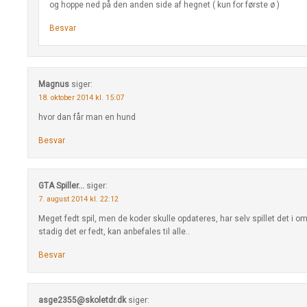
og hoppe ned på den anden side af hegnet ( kun for første ø )
Besvar
Magnus
siger:
18. oktober 2014 kl. 15:07
hvor dan får man en hund
Besvar
GTA Spiller...
siger:
7. august 2014 kl. 22:12
Meget fedt spil, men de koder skulle opdateres, har selv spillet det i om
stadig det er fedt, kan anbefales til alle..
Besvar
asge2355@skoletdr.dk
siger: