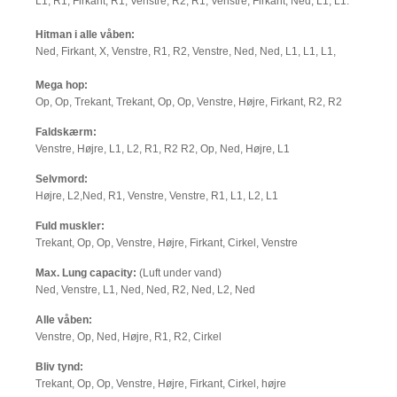
L1, R1, Firkant, R1, Venstre, R2, R1, Venstre, Firkant, Ned, L1, L1.
Hitman i alle våben:
Ned, Firkant, X, Venstre, R1, R2, Venstre, Ned, Ned, L1, L1, L1,
Mega hop:
Op, Op, Trekant, Trekant, Op, Op, Venstre, Højre, Firkant, R2, R2
Faldskærm:
Venstre, Højre, L1, L2, R1, R2 R2, Op, Ned, Højre, L1
Selvmord:
Højre, L2,Ned, R1, Venstre, Venstre, R1, L1, L2, L1
Fuld muskler:
Trekant, Op, Op, Venstre, Højre, Firkant, Cirkel, Venstre
Max. Lung capacity:
(Luft under vand)
Ned, Venstre, L1, Ned, Ned, R2, Ned, L2, Ned
Alle våben:
Venstre, Op, Ned, Højre, R1, R2, Cirkel
Bliv tynd:
Trekant, Op, Op, Venstre, Højre, Firkant, Cirkel, højre