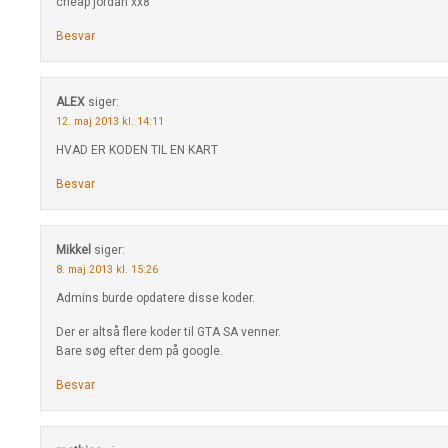
cheap jordan xx8
Besvar
ALEX
siger:
12. maj 2013 kl. 14:11
HVAD ER KODEN TIL EN KART
Besvar
Mikkel
siger:
8. maj 2013 kl. 15:26
Admins burde opdatere disse koder.
Der er altså flere koder til GTA SA venner.
Bare søg efter dem på google.
Besvar