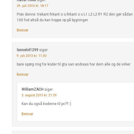
Racer freek
siger:
29. juli 2013 kl. 18:17
Prøv denne: trekant firkant o o firkant o o L1 L2 L2 R1 R2 den gør sådan
100 fod altså du kan hoppe op på bygninger
Besvar
lasselol1299
siger:
9. juli 2013 kl. 11:30
bare spørg mig for koder til gta san andreas har dem alle og de virker
Besvar
WilliamZACH
siger:
3. august 2013 kl. 21:29
Kan du også koderne til pc?? :)
Besvar