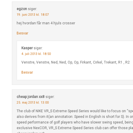
egzon
siger:
19. juni 2013 kl. 18:07
hej hvordan får man 4 hjuls crosser
Besvar
Kasper
siger:
4. juli 2013 kl. 18:50
Venstre, Venstre, Ned, Ned, Op, Op, Firkant, Cirkel, Trekant, R1 , R2
Besvar
cheap jordan xx8
siger:
25. maj 2013 kl. 13:00
The club of NIKE VR_S Extreme Speed Series would like to focus on “sp
also derives from it(an annotation: Speed in English is short for S). In o
speed performance of golf players who have slower swing speed, being
exclusive NexCOR, VR_S Extreme Speed Series club can offer those pla