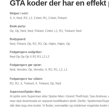
GTA koder der har en effekt 
Ninjaer i sort:
X, X, Ned, R2, L2, Cirkel, R1, Cirkel, Firkant
Bade party:
Op, Op, Ned, Ned, Firkant, Cirkel, L1, R1, Trekant, Ned
Bodyguard:
Ned, Firkant, Op, R2, R2, Op, Højre, Højre, Op
Fodgængere andgriber:
Ned Op Op Op X R2 R1 L2 L2
Fodgængere gør oprør:
Ned, Venstre, Op, Venstre, X, R2, R1, L2, L1
Fodgængere har våben:
R2, R1, X, Trekant, X, Trekant, Op, Ned
Superman/Spider-Man
At spille som Superman eller Spider-Man i Grand Theft Auto: San Andreas, e
man skal downloade en separat modifikation dertil. Derfor: Spiderman/Su
står ikke bag sine koder. Vi finder, oversætter og indskriver engelske koder 