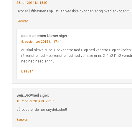
28. juli 2014 kl. 18:02
Hvor er lufthavnen i spillet jeg ved ikke hvor den er og hvad er koden til 
Besvar
adam petersen klamer
siger:
6. september 2015 kl. 17:44
du skal skrive r1 r2 l1 r2 venstre ned > op ned venstre > op er koden til
r2 venstre ned > op venstre ned ned venstre er nr. 2 r1 r2 l1 r2 vens
ned ned need er nr.3
Besvar
Ben_Drowned
siger:
10. februar 2014 kl. 22:17
så opdater de her snydekoder!!
Besvar