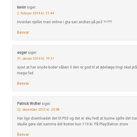
kevin
siger:
2. februar 2014 kl. 21:44
Hvordan spiller man online i gta san andras på ps3 ?=???
Besvar
asger
siger:
31. januar 2014 kl. 19:31
sjovt at har snyde koder våben 3 den er god til at ødelæge tingi skal prå
mega fad
Besvar
Patrick Wolter
siger:
22. december 2013 kl. 20:08
Har lige downloadet det til PS3 og det er sku fedt at kunne spille det Iran
skulle gøre det samme det koster kun 119 kr. På PlayStation store
Besvar