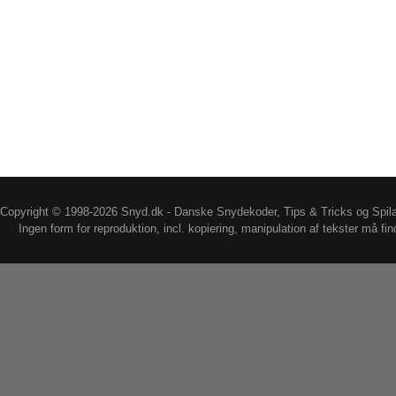
Copyright © 1998-2026 Snyd.dk - Danske Snydekoder, Tips & Tricks og Spil
Ingen form for reproduktion, incl. kopiering, manipulation af tekster må fin