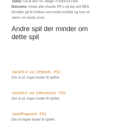
Tabby:
Gå til den 50. etage i Forest of Pain.
Natsume:
Dræb alle chaotic PK’s og kig ved BBS.
Derefter gå til hvilken som helst område og hun vil
være i en kamp zone.
Andre spil der minder om
dette spil
.hack//G.U. vol. 1//Rebirth - PS2
Der er pt. ingen koder til spillet.
.hack//G.U. vol. 2//Reminisce - PS2
Der er pt. ingen koder til spillet.
.hack//Fragment - PS2
Der er ingen koder til spillet.