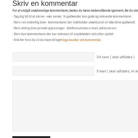
Skriv en kommentar
For at undgå unødvendige kommentarer, bedes du læse nedenstående igennem, før du skri
- Tag dig tid til at skrive - vær seriøs. Vi godkender kun gode og relevante kommentarer.
- Skriv i en ordentlig tone - kommentarer der indeholder skældsord vil ikke blive godkendt.
- Skriv aldrig dine private oplysninger - telefonnummer, e-mail, adresse osv.
- Skriv kun kommentarer der har relevans til snydekoden selv eller spillet.
- Klik her hvis du vil du have dit eget
logo/avatar ved kommentar
.
Dit navn ( skal udfyldes )
E-mail ( skal udfyldes, vil ik