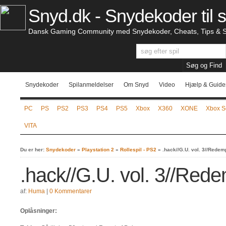
Snyd.dk - Snydekoder til s
Dansk Gaming Community med Snydekoder, Cheats, Tips & S
Snydekoder
Spilanmeldelser
Om Snyd
Video
Hjælp & Guide
PC
PS
PS2
PS3
PS4
PS5
Xbox
X360
XONE
Xbox S
VITA
Du er her:
Snydekoder
»
Playstation 2
»
Rollespil - PS2
»
.hack//G.U. vol. 3//Redem
.hack//G.U. vol. 3//Red
af:
Huma
|
0 Kommentarer
Oplåsninger: