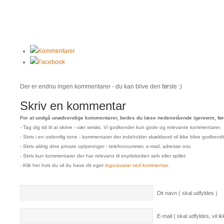
Kommentarer
Facebook
Der er endnu ingen kommentarer - du kan blive den første :)
Skriv en kommentar
For at undgå unødvendige kommentarer, bedes du læse nedenstående igennem, før 
- Tag dig tid til at skrive - vær seriøs. Vi godkender kun gode og relevante kommentarer.
- Skriv i en ordentlig tone - kommentarer der indeholder skældsord vil ikke blive godkendt
- Skriv aldrig dine private oplysninger - telefonnummer, e-mail, adresse osv.
- Skriv kun kommentarer der har relevans til snydekoden selv eller spillet.
- Klik her hvis du vil du have dit eget
logo/avatar ved kommentar
.
Dit navn ( skal udfyldes )
E-mail ( skal udfyldes, vil ikk