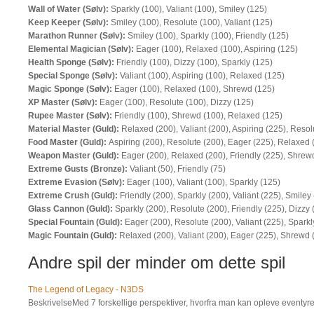
Wall of Water (Sølv):
Sparkly (100), Valiant (100), Smiley (125)
Keep Keeper (Sølv):
Smiley (100), Resolute (100), Valiant (125)
Marathon Runner (Sølv):
Smiley (100), Sparkly (100), Friendly (125)
Elemental Magician (Sølv):
Eager (100), Relaxed (100), Aspiring (125)
Health Sponge (Sølv):
Friendly (100), Dizzy (100), Sparkly (125)
Special Sponge (Sølv):
Valiant (100), Aspiring (100), Relaxed (125)
Magic Sponge (Sølv):
Eager (100), Relaxed (100), Shrewd (125)
XP Master (Sølv):
Eager (100), Resolute (100), Dizzy (125)
Rupee Master (Sølv):
Friendly (100), Shrewd (100), Relaxed (125)
Material Master (Guld):
Relaxed (200), Valiant (200), Aspiring (225), Resol
Food Master (Guld):
Aspiring (200), Resolute (200), Eager (225), Relaxed 
Weapon Master (Guld):
Eager (200), Relaxed (200), Friendly (225), Shrew
Extreme Gusts (Bronze):
Valiant (50), Friendly (75)
Extreme Evasion (Sølv):
Eager (100), Valiant (100), Sparkly (125)
Extreme Crush (Guld):
Friendly (200), Sparkly (200), Valiant (225), Smiley
Glass Cannon (Guld):
Sparkly (200), Resolute (200), Friendly (225), Dizzy 
Special Fountain (Guld):
Eager (200), Resolute (200), Valiant (225), Sparkl
Magic Fountain (Guld):
Relaxed (200), Valiant (200), Eager (225), Shrewd 
Andre spil der minder om dette spil
The Legend of Legacy - N3DS
BeskrivelseMed 7 forskellige perspektiver, hvorfra man kan opleve eventyret, e