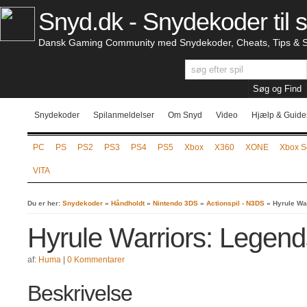
Snyd.dk - Snydekoder til s
Dansk Gaming Community med Snydekoder, Cheats, Tips & S
Snydekoder
Spilanmeldelser
Om Snyd
Video
Hjælp & Guide
PC
PS
PS2
PS3
PS4
PS5
Xbox
X360
XONE
Xbox S
VITA
Du er her:
Snydekoder
»
Håndholdt
»
Nintendo 3DS
»
Actionspil - N3DS
»
Hyrule Wa
Hyrule Warriors: Legen
af:
Huma
|
0 Kommentarer
Beskrivelse