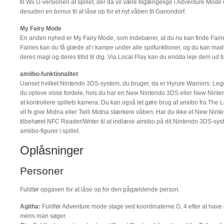
til Wii U-versionen af spillet, der da vil være tilgængelige i Adventure Mo
desuden en bonus til at låse op for et nyt våben til Ganondorf.
My Fairy Mode
En anden nyhed er My Fairy Mode, som indebærer, at du nu kan finde Fairie
Fairies kan du få glæde af i kampe under alle spilfunktioner, og du kan ma
deres magi og deres tillid til dig. Via Local Play kan du endda leje dem ud til
amiibo-funktionalitet
Uanset hvilket Nintendo 3DS-system, du bruger, da er Hyrule Warriors: Leg
du opleve visse fordele, hvis du har en New Nintendo 3DS eller New Ninte
at kontrollere spillets kamera. Du kan også let gøre brug af amiibo fra The
vil fx give Midna eller Twili Midna stærkere våben. Har du ikke et New Nin
tilbehøret NFC Reader/Writer til at indlæse amiibo på dit Nintendo 3DS-sy
amiibo-figurer i spillet.
Oplåsninger
Personer
Fuldfør opgaven for at låse op for den pågældende person.
Agitha:
Fuldfør Adventure mode stage ved koordinaterne G, 4 efter at have
mens man søger.