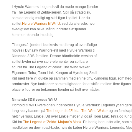
I Hyrule Warriors: Legends vil du møde mange fjender
fra The Legend of Zelda-serien. Spil så strategisk,
som det er dig muligt og skift figur i spillet. Har du
spillet
Hyrule Warriors til Wii U
, ved du allerede, hvor
svedigt det kan blive, når hundredvis af fjender
kommer løbende imod dig.
Tilbageslå fjender i bunkevis med brug af overdådige
moves i Dynasty Warriors-stil med Hyrule Warriors til
Nintendo 3DS-familien. Denne håndholdte version af
spillet byder på nye story-elementer og spilbare
figurer fra The Legend of Zelda: The Wind Waker.
Figurerne Tetra, Toon Link, Kongen af Hyrule og Skull
Kid med flere vil dukke op sammen med en helt ny, kvindelig figur, som he
armbrøster. Nye funktioner som muligheden for at skifte mellem flere figurer
placere figurer og bekæmpe fjender på helt nye måder.
Nintendo 3DS versus Wii U
I forhold til Wii U-versionen indeholder Hyrule Warriors: Legends yderligere t
lang story baseret på
The Legend of Zelda: The Wind Waker
og en fem kapit
helt nye figur, Linkle. Ud over Linkle møder vi også Toon Link, Tetra og K
Kid fra
The Legend of Zelda: Majora’s Mask
. En herlig bonus for alle, som h
medfølger en download-kode, hvis du køber Hyrule Warriors: Legends. Me