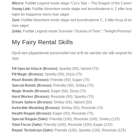
Wizzro:
Fuldfør Legend mode stage “Cia’s Tale – The Dragon of the Caves”
Young Link:
Fuldfør Adventure mode stage ved koordinaterne A, 2 efter br
højre for trapperne mens man søger.
Zant:
Fuldfør Adventure mode stage ved koordinaterne C, 3 efter brug af en
man søger.
Zelda:
Fuldfør Legend mode Scenarie “Ocarina of Time”, “Twilight Princess
My Fairy Rental Skills
Opnå den pågældende personalitet ved at få de værdier der står angivet fo
Skill.
Fill Special Attack (Bronze):
Sparkly (50), Valiant (75)
Fill Magic (Bronze):
Sparkly (50), Dizzy (75)
Heart Bonds (Bronze):
Friendly (50), Eager (75)
Special Bonds (Bronze):
Friendly (50), Smiley (75)
Magic Bonds (Bronze):
Eager (50), Dizzy (75)
Hard Worker (Bronze):
Resolute (50), Sparkly (75)
Dream Sphere (Bronze):
Smiley (50), Valiant (50)
Invincible Weakling (Bronze):
Smiley (50), Resolute (75)
Health Regain (Bronze):
Eager (50), Resolute (75)
Special Regain (Sølv):
Friendly (100), Resolute (100), Smiley (125)
Total Focus (Sølv):
Friendly (100), Resolute (100), Eager (125)
Repair Technician (Sølv):
Friendly (100), Sparkly (100), Resolute (125)