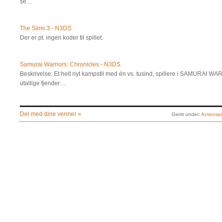
se…
The Sims 3 - N3DS
Der er pt. ingen koder til spillet.
Samurai Warriors: Chronicles - N3DS
Beskrivelse: Et helt nyt kampstil med én vs. tusind, spillere i SAMURAI
utallige fjender…
Del med dine venner »
Gemt under:
Actionsp