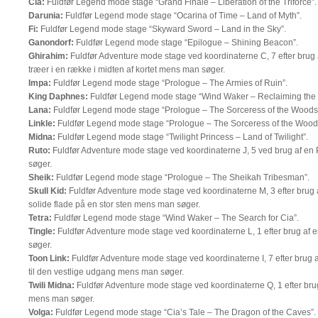
Cia:
Fuldfør Legend mode stage “Grand Finale – Liberation of the Triforce”.
Darunia:
Fuldfør Legend mode stage “Ocarina of Time – Land of Myth”.
Fi:
Fuldfør Legend mode stage “Skyward Sword – Land in the Sky”.
Ganondorf:
Fuldfør Legend mode stage “Epilogue – Shining Beacon”.
Ghirahim:
Fuldfør Adventure mode stage ved koordinaterne C, 7 efter brug
træer i en række i midten af kortet mens man søger.
Impa:
Fuldfør Legend mode stage “Prologue – The Armies of Ruin”.
King Daphnes:
Fuldfør Legend mode stage “Wind Waker – Reclaiming the
Lana:
Fuldfør Legend mode stage “Prologue – The Sorceress of the Woods
Linkle:
Fuldfør Legend mode stage “Prologue – The Sorceress of the Wood
Midna:
Fuldfør Legend mode stage “Twilight Princess – Land of Twilight”.
Ruto:
Fuldfør Adventure mode stage ved koordinaterne J, 5 ved brug af e
søger.
Sheik:
Fuldfør Legend mode stage “Prologue – The Sheikah Tribesman”.
Skull Kid:
Fuldfør Adventure mode stage ved koordinaterne M, 3 efter brug 
solide flade på en stor sten mens man søger.
Tetra:
Fuldfør Legend mode stage “Wind Waker – The Search for Cia”.
Tingle:
Fuldfør Adventure mode stage ved koordinaterne L, 1 efter brug af e
søger.
Toon Link:
Fuldfør Adventure mode stage ved koordinaterne I, 7 efter brug a
til den vestlige udgang mens man søger.
Twili Midna:
Fuldfør Adventure mode stage ved koordinaterne Q, 1 efter brug 
mens man søger.
Volga:
Fuldfør Legend mode stage “Cia’s Tale – The Dragon of the Caves”.