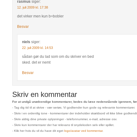
rasmus
siger:
12. juli 2009 kl. 17:38
det virker men kun b=bobler
Besvar
niels
siger:
22. juli 2009 kl. 14:53
sådan gør du lad som om du skriver en bed
sked. det er nemt
Besvar
Skriv en kommentar
For at undgå unødvendige kommentarer, bedes du læse nedenstående igennem, før 
- Tag dig tid til at skrive - vær seriøs. Vi godkender kun gode og relevante kommentarer.
- Skriv i en ordentlig tone - kommentarer der indeholder skældsord vil ikke blive godkendt
- Skriv aldrig dine private oplysninger - telefonnummer, e-mail, adresse osv.
- Skriv kun kommentarer der har relevans til snydekoden selv eller spillet.
- Klik her hvis du vil du have dit eget
logo/avatar ved kommentar
.