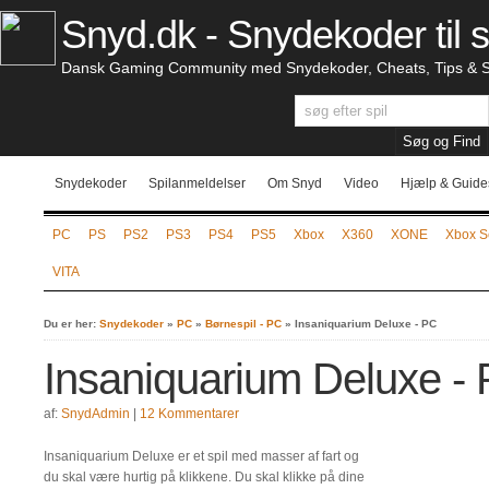
Snyd.dk - Snydekoder til s
Dansk Gaming Community med Snydekoder, Cheats, Tips & S
Snydekoder
Spilanmeldelser
Om Snyd
Video
Hjælp & Guide
PC
PS
PS2
PS3
PS4
PS5
Xbox
X360
XONE
Xbox S
VITA
Du er her:
Snydekoder
»
PC
»
Børnespil - PC
»
Insaniquarium Deluxe - PC
Insaniquarium Deluxe -
af:
SnydAdmin
|
12 Kommentarer
Insaniquarium Deluxe er et spil med masser af fart og
du skal være hurtig på klikkene. Du skal klikke på dine