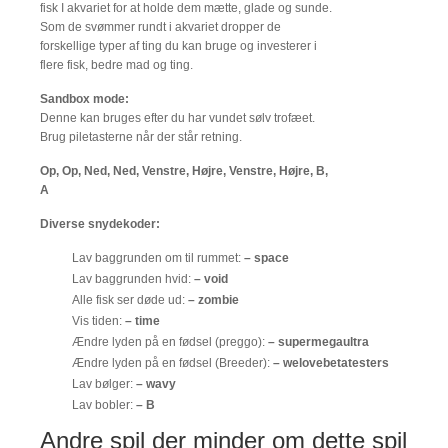
fisk I akvariet for at holde dem mætte, glade og sunde.
Som de svømmer rundt i akvariet dropper de
forskellige typer af ting du kan bruge og investerer i
flere fisk, bedre mad og ting.
Sandbox mode:
Denne kan bruges efter du har vundet sølv trofæet.
Brug piletasterne når der står retning.
Op, Op, Ned, Ned, Venstre, Højre, Venstre, Højre, B,
A
Diverse snydekoder:
Lav baggrunden om til rummet:
– space
Lav baggrunden hvid:
– void
Alle fisk ser døde ud:
– zombie
Vis tiden:
– time
Ændre lyden på en fødsel (preggo):
– supermegaultra
Ændre lyden på en fødsel (Breeder):
– welovebetatesters
Lav bølger:
– wavy
Lav bobler:
– B
Andre spil der minder om dette spil