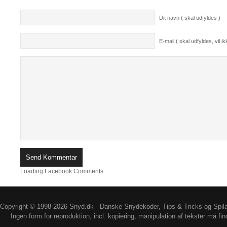
Dit navn ( skal udfyldes )
E-mail ( skal udfyldes, vil ikk
Loading Facebook Comments ...
Copyright © 1998-2026 Snyd.dk - Danske Snydekoder, Tips & Tricks og Spil
Ingen form for reproduktion, incl. kopiering, manipulation af tekster må fin