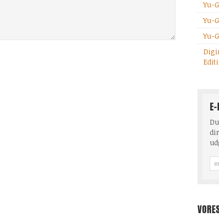
Yu-G
Yu-G
Yu-G
Digi
Edit
E-
Du
dir
ud
VORE