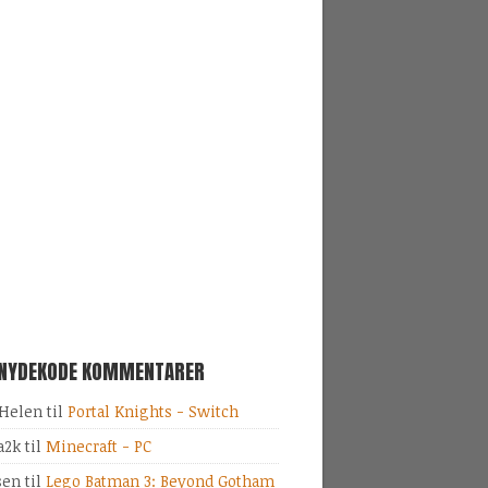
SNYDEKODE KOMMENTARER
Helen
til
Portal Knights - Switch
a2k
til
Minecraft - PC
sen
til
Lego Batman 3: Beyond Gotham