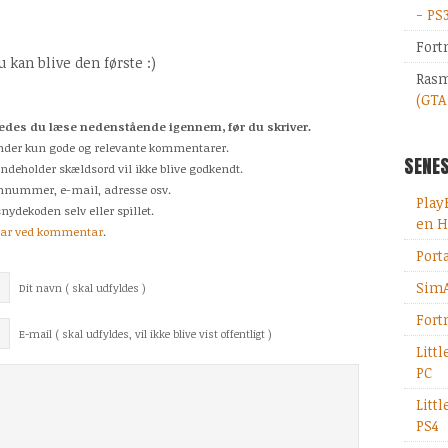
- PS
Fort
kan blive den første :)
Rasm
(GTA
des du læse nedenstående igennem, før du skriver.
odkender kun gode og relevante kommentarer.
SENES
indeholder skældsord vil ikke blive godkendt.
fonnummer, e-mail, adresse osv.
Play
nydekoden selv eller spillet.
en H
tar ved kommentar
.
Port
SimA
Dit navn ( skal udfyldes )
Fort
E-mail ( skal udfyldes, vil ikke blive vist offentligt )
Litt
PC
Litt
PS4