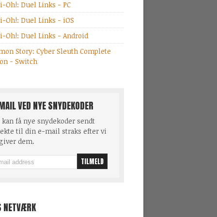
i-Oh!: Duel Links - PC
i-Oh!: Duel Links - iOS
i-Oh!: Duel Links - Android
mon Story: Cyber Sleuth Complete
ion - Switch
MAIL VED NYE SNYDEKODER
 kan få nye snydekoder sendt
ekte til din e-mail straks efter vi
giver dem.
S NETVÆRK