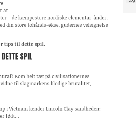
re
r at
tter – de kæmpestore nordiske elementar-ånder.
 din store tohånds-økse, gudernes velsignelse
tips til dette spil.
 DETTE SPIL
amurai? Kom helt tæt på civilisationernes
idne til slagmarkens blodige brutalitet,…
kamp i Vietnam kender Lincoln Clay sandheden:
 er født…