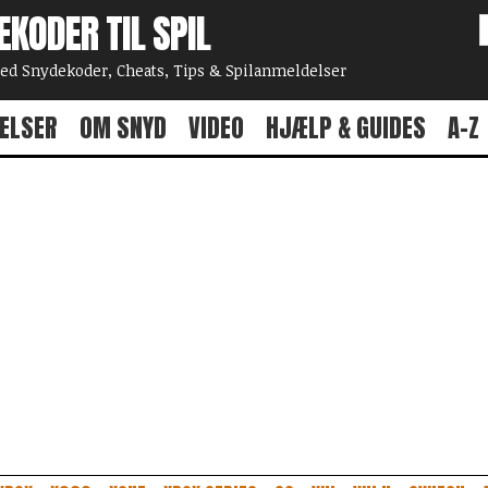
EKODER TIL SPIL
 Snydekoder, Cheats, Tips & Spilanmeldelser
ELSER
OM SNYD
VIDEO
HJÆLP & GUIDES
A-Z