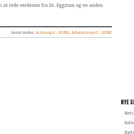
om at rede verdenen fra Dr. Eggman og en anden
Gemt under:
Actionspil - XONE
,
Adventurespil - XONE
NYE 
Nets
kalh
Kart