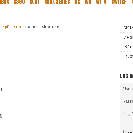
XBOX
X360
XONE
XBOX SERIES
GC
WII
WII U
SWITCH
onspil - XONE
»
Jotun - Xbox One
515
f
7043
190
m
3420
LOG I
 i
Use
Pass
Log 
ig