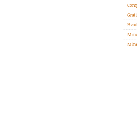
Comp
Grati
Hvad
Mine
Mine