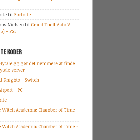
3
nite
til
Fortnite
us Nielsen
til
Grand Theft Auto V
 5) - PS3
TE KODER
Hytale.gg gør det nemmere at finde
ytale server
al Knights - Switch
irport - PC
nite
le Witch Academia: Chamber of Time -
le Witch Academia: Chamber of Time -