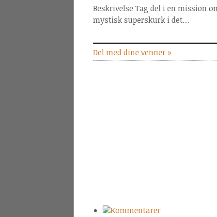
Beskrivelse Tag del i en mission 
mystisk superskurk i det…
Del med dine venner »
Kommentarer