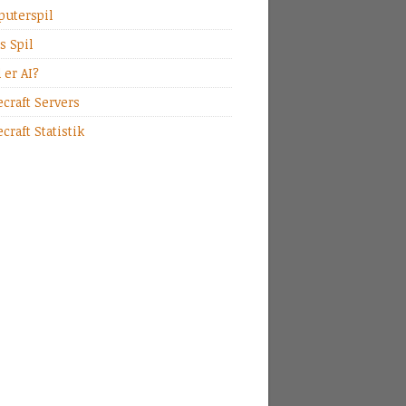
uterspil
s Spil
 er AI?
craft Servers
craft Statistik