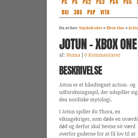
PC
PS
PS2
PS3
PS4
PS5
DSI
3DS
PSP
VITA
Du er her:
Snydekoder
»
Xbox One
»
Acti
JOTUN - XBOX ONE
af:
Huma
|
0 Kommentarer
BESKRIVELSE
Jotun er et håndtegnet action- og
udforskningsspil, der udspiller sig
den nordiske mytologi.
I Jotun spiller du Thora, en
vikingekriger, som døde en uværd
død og derfor skal bevise sit værd
overfor guderne for at få lov til at