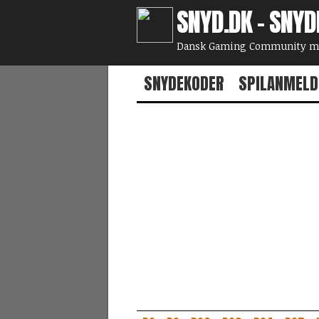
SNYD.DK - SNYD
Dansk Gaming Community med
SNYDEKODER
SPILANMELD