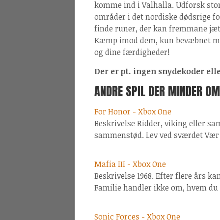
komme ind i Valhalla. Udforsk sto
områder i det nordiske dødsrige fo
finde runer, der kan fremmane jæ
Kæmp imod dem, kun bevæbnet med
og dine færdigheder!
Der er pt. ingen snydekoder eller 
ANDRE SPIL DER MINDER OM
For Honor - Xbox One
Beskrivelse Ridder, viking eller s
sammenstød. Lev ved sværdet Vær v
Mafia III - Xbox One
Beskrivelse 1968. Efter flere års 
Familie handler ikke om, hvem du
Sonic Forces - Xbox One