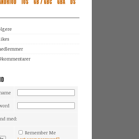
ANDRIOD
IOS
GB / GBC
GBA
DS
ølgere
likes
edlemmer
9
kommentarer
ND
rname
word
Ind med:
Remember Me