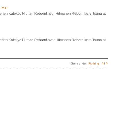
- PSP
 serien Katekyo Hitman Reborn! hvor Hitmanen Reborn lære Tsuna at
 serien Katekyo Hitman Reborn! hvor Hitmanen Reborn lære Tsuna at
Gemt under:
Figthing - PSP