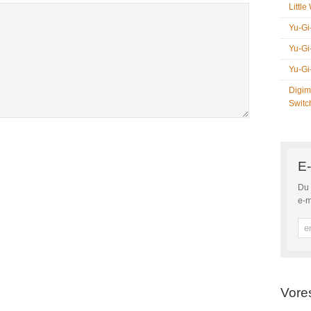
Littl
Yu-Gi
Yu-Gi
Yu-Gi
Digim
Switc
E-
Du 
e-m
Vore