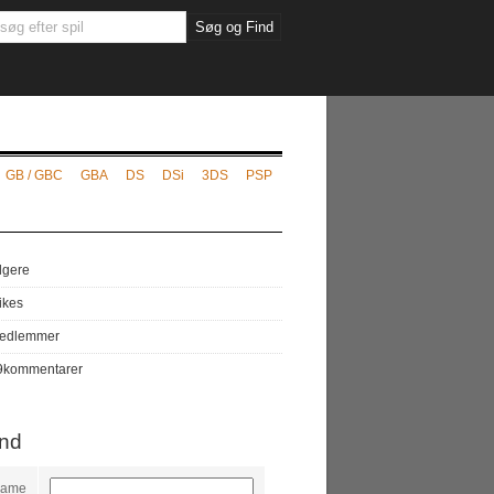
GB / GBC
GBA
DS
DSi
3DS
PSP
lgere
likes
edlemmer
9
kommentarer
ind
name