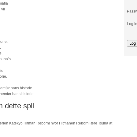
mafia
vil
Pass
Log I
orie.
.
e.
suna’s
ie.
orie.
mfør hans historie.
emfør hans historie.
 dette spil
 serien Katekyo Hitman Reborn! hvor Hitmanen Reborn lære Tsuna at