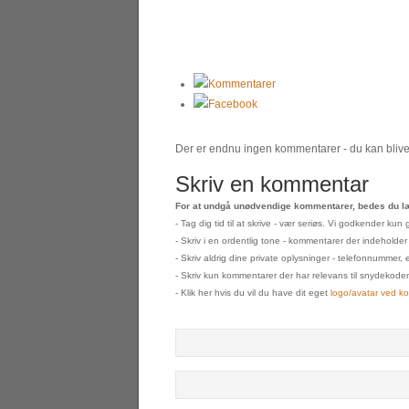
Kommentarer
Facebook
Der er endnu ingen kommentarer - du kan blive 
Skriv en kommentar
For at undgå unødvendige kommentarer, bedes du læ
- Tag dig tid til at skrive - vær seriøs. Vi godkender k
- Skriv i en ordentlig tone - kommentarer der indeholder
- Skriv aldrig dine private oplysninger - telefonnummer, 
- Skriv kun kommentarer der har relevans til snydekoden s
- Klik her hvis du vil du have dit eget
logo/avatar ved k