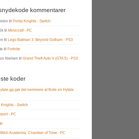
snydekode kommentarer
Helen
til
Portal Knights - Switch
2k
til
Minecraft - PC
en
til
Lego Batman 3: Beyond Gotham - PS3
te
til
Fortnite
us Nielsen
til
Grand Theft Auto V (GTA 5) - PS3
ste koder
ytale.gg gør det nemmere at finde en Hytale
r
 Knights - Switch
rport - PC
te
e Witch Academia: Chamber of Time - PC