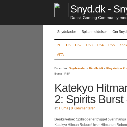
Snyd.dk - Sny
Dansk Gaming Community med S
Snydekoder
Spilanmeldelser
Om Snyd
PC
PS
PS2
PS3
PS4
PS5
Xbo
VITA
Du er her:
Snydekoder
»
Håndholdt
»
Playstation Po
Burst - PSP
Katekyo Hitman
2: Spirits Burs
af:
Huma
|
0 Kommentarer
Beskrivelse:
Spillet der er bygget over manga
Katekyo Hitman Reborn! hvor Hitmanen Rebor