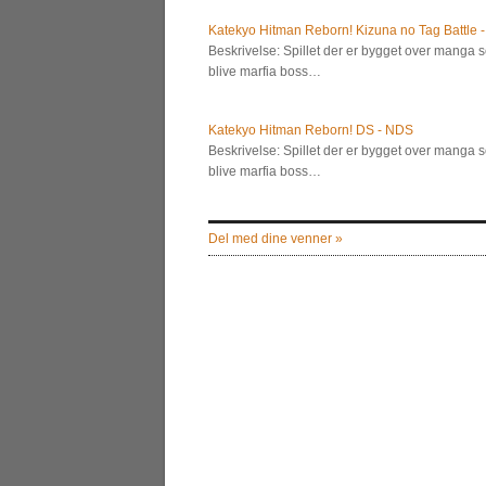
Katekyo Hitman Reborn! Kizuna no Tag Battle 
Beskrivelse: Spillet der er bygget over manga
blive marfia boss…
Katekyo Hitman Reborn! DS - NDS
Beskrivelse: Spillet der er bygget over manga
blive marfia boss…
Del med dine venner »