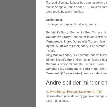
Tsuna at blive marfia boss hos den respektere 
familie Vongola, Tsuna er den 10. i rækken som 
være mafia bossen i familien.
Oplåsninger:
Løs følgerne opgaver for at få figurerne:
Genkishi’s Story:
Gennemfør Beat Tsuna’s hist
Gokudera’s Story:
Gennemfør Tsuna’s historie
Yamamoto’s Story:
Gennemfør Tsuna’s histori
Ryohei’s (10 Years Later) Story:
Gennemfør T
historie.
King Moska’s Story:
Gennemfør Tsuna’s histor
Ginger Bread’s Story:
Gennemfør Tsuna’s hist
Gamma’s Story:
Gennemfør Tsuna’s historie.
Gokudera (10 years later) i extra mode:
Genne
Yamamoto (10 years later) i extra mode:
Genn
Andre spil der minder om
Katekyo Hitman Reborn! Battle Arena - PSP
Beskrivelse: Spillet der er bygget over manga
blive marfia boss…