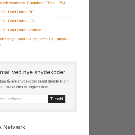
e Witch Academia: Chamber of Time - PS4
-Oh!: Duel Links - PC
-Oh!: Duel Links - iOS
-Oh!: Duel Links - Android
on Story: Cyber Sleuth Complete Edition -
h
mail ved nye snydekoder
kan få nye snydekoder sendt direkte til din
ail straks efter vi udgiver dem.
s Netværk