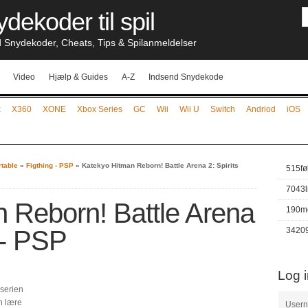
dekoder til spil
nydekoder, Cheats, Tips & Spilanmeldelser
Video
Hjælp & Guides
A-Z
Indsend Snydekode
x
X360
XONE
Xbox Series
GC
Wii
Wii U
Switch
Andriod
iOS
rtable
»
Figthing - PSP
»
Katekyo Hitman Reborn! Battle Arena 2: Spirits
515
fø
7043
 Reborn! Battle Arena
190
m
t - PSP
3420
Log 
 serien
n lære
User