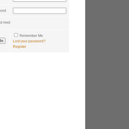
word
nd med:
Remember Me
Lost your password?
Register