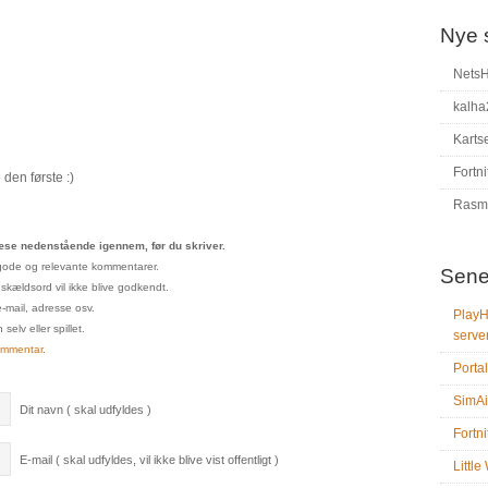
Nye 
Nets
kalha
Karts
Fortni
den første :)
Rasm
se nedenstående igennem, før du skriver.
un gode og relevante kommentarer.
Sene
 skældsord vil ikke blive godkendt.
e-mail, adresse osv.
PlayH
elv eller spillet.
serve
ommentar
.
Portal
SimAi
Dit navn ( skal udfyldes )
Fortni
E-mail ( skal udfyldes, vil ikke blive vist offentligt )
Littl