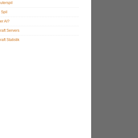
terspil
 Spil
er AI?
raft Servers
aft Statistik