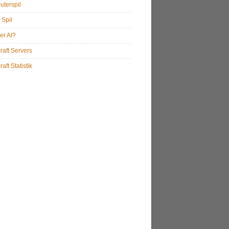
terspil
 Spil
er AI?
raft Servers
aft Statistik