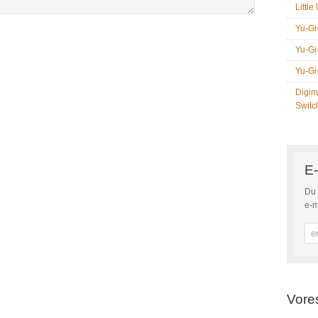
Littl
Yu-Gi
Yu-Gi
Yu-Gi
Digim
Switc
E-
Du 
e-m
Vore