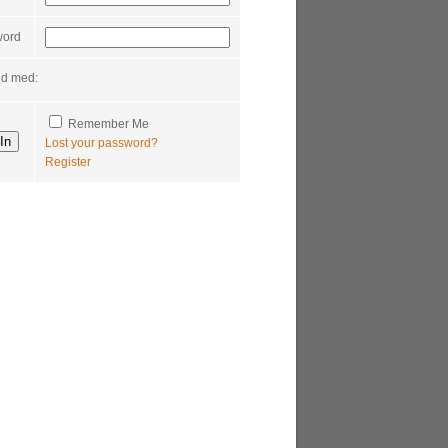
word
nd med:
Remember Me
Lost your password?
Register