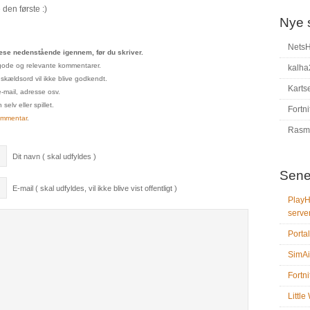
den første :)
Nye 
Nets
se nedenstående igennem, før du skriver.
un gode og relevante kommentarer.
kalha
 skældsord vil ikke blive godkendt.
Karts
e-mail, adresse osv.
elv eller spillet.
Fortni
ommentar
.
Rasm
Dit navn ( skal udfyldes )
Sene
E-mail ( skal udfyldes, vil ikke blive vist offentligt )
PlayH
serve
Portal
SimAi
Fortni
Littl