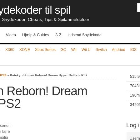
dekoder til spil
nydekoder, Cheats, Tips & Spilanmeldelser
Video
Hjælp & Guides
A-Z
Indsend Snydekode
x
X360
XONE
Xbox Series
GC
Wii
Wii U
Switch
Andriod
iOS
- PS2
»
Katekyo Hitman Reborn! Dream Hyper Battle! - PS2
515
fø
7043
n Reborn! Dream
190
m
 PS2
3420
Log 
 serien
n lære
mafia
User