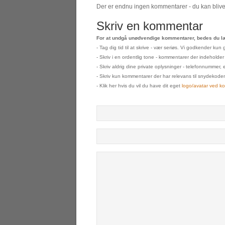
Der er endnu ingen kommentarer - du kan blive 
Skriv en kommentar
For at undgå unødvendige kommentarer, bedes du læ
- Tag dig tid til at skrive - vær seriøs. Vi godkender k
- Skriv i en ordentlig tone - kommentarer der indeholder
- Skriv aldrig dine private oplysninger - telefonnummer, 
- Skriv kun kommentarer der har relevans til snydekoden s
- Klik her hvis du vil du have dit eget
logo/avatar ved k