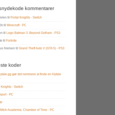
snydekode kommentarer
Helen
til
Portal Knights - Switch
2k
til
Minecraft - PC
en
til
Lego Batman 3: Beyond Gotham - PS3
te
til
Fortnite
us Nielsen
til
Grand Theft Auto V (GTA 5) - PS3
ste koder
ytale.gg gør det nemmere at finde en Hytale
r
 Knights - Switch
rport - PC
te
e Witch Academia: Chamber of Time - PC