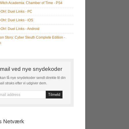
e Witch Academia: Chamber of Time - PS4
-Oh!: Duel Links - PC
-Oh!: Duel Links - iOS
-Oh!: Duel Links - Android
on Story: Cyber Sleuth Complete Edition -
h
mail ved nye snydekoder
kan få nye snydekoder sendt direkte til din
ail straks efter vi udgiver dem.
s Netværk