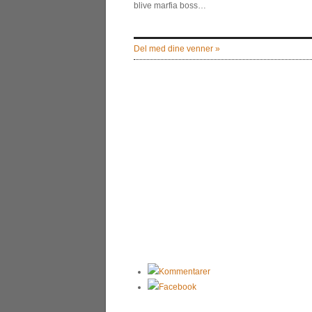
blive marfia boss…
Del med dine venner »
Kommentarer
Facebook