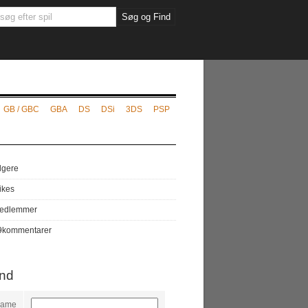
GB / GBC
GBA
DS
DSi
3DS
PSP
lgere
likes
edlemmer
9
kommentarer
ind
name