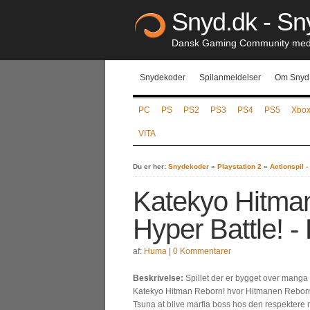
Snyd.dk - Sny
Dansk Gaming Community med S
Snydekoder
Spilanmeldelser
Om Snyd
PC
PS
PS2
PS3
PS4
PS5
Xbo
VITA
Du er her:
Snydekoder
»
Playstation 2
»
Actionspil 
Katekyo Hitma
Hyper Battle! -
af:
Huma
|
0 Kommentarer
Beskrivelse:
Spillet der er bygget over manga
Katekyo Hitman Reborn! hvor Hitmanen Rebor
Tsuna at blive marfia boss hos den respektere 