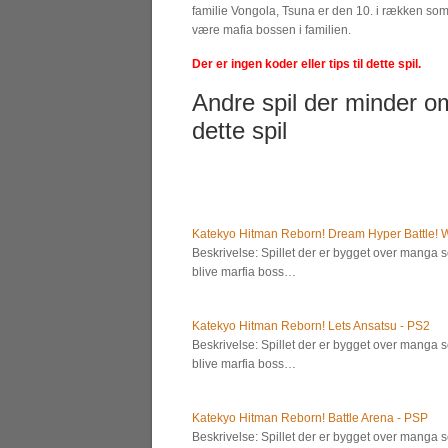
familie Vongola, Tsuna er den 10. i rækken som 
være mafia bossen i familien.
Der er ingen koder eller tips til dette spil.
Andre spil der minder o
dette spil
Katekyo Hitman Reborn! Dream Hyper Battle! Wi
Beskrivelse: Spillet der er bygget over manga
blive marfia boss…
Katekyo Hitman Reborn! Lets Ansatsu - PS2
Beskrivelse: Spillet der er bygget over manga
blive marfia boss…
Katekyo Hitman Reborn! Battle Arena - PSP
Beskrivelse: Spillet der er bygget over manga