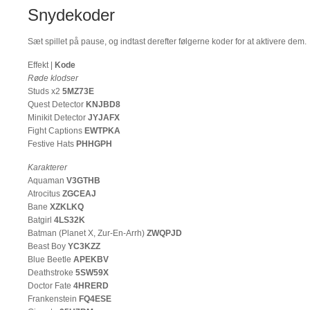
Snydekoder
Sæt spillet på pause, og indtast derefter følgerne koder for at aktivere dem.
Effekt |
Kode
Røde klodser
Studs x2
5MZ73E
Quest Detector
KNJBD8
Minikit Detector
JYJAFX
Fight Captions
EWTPKA
Festive Hats
PHHGPH
Karakterer
Aquaman
V3GTHB
Atrocitus
ZGCEAJ
Bane
XZKLKQ
Batgirl
4LS32K
Batman (Planet X, Zur-En-Arrh)
ZWQPJD
Beast Boy
YC3KZZ
Blue Beetle
APEKBV
Deathstroke
5SW59X
Doctor Fate
4HRERD
Frankenstein
FQ4ESE