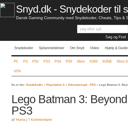
Snyd.dk - Snydekoder til s
Dansk Gaming Community med Snydekoder, Cheats, Tips & S
Snydekoder
Spilanmeldelser
Om Snyd
Video
Hjælp & Guide
PC
PS
PS2
PS3
PS4
PS5
Xbox
X360
XONE
Xbox S
VITA
Du er her:
Snydekoder
»
Playstation 3
»
Adventurespil - PS3
»
Lego Batman 3: Bey
Lego Batman 3: Beyond
PS3
af:
Huma
|
7 Kommentarer