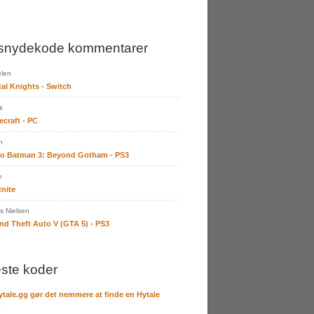
snydekode kommentarer
len
tal Knights - Switch
k
ecraft - PC
n
o Batman 3: Beyond Gotham - PS3
e
tnite
 Nielsen
nd Theft Auto V (GTA 5) - PS3
ste koder
ytale.gg gør det nemmere at finde en Hytale