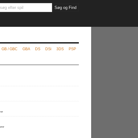
GB / GBC
GBA
DS
DSi
3DS
PSP
mer
arer