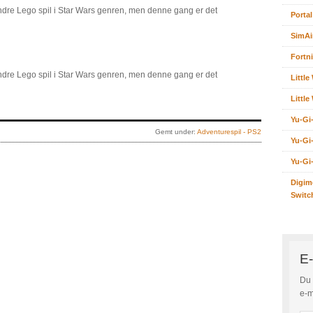
andre Lego spil i Star Wars genren, men denne gang er det
Portal
SimAi
Fortni
andre Lego spil i Star Wars genren, men denne gang er det
Littl
Littl
Yu-Gi
Gemt under:
Adventurespil - PS2
Yu-Gi
Yu-Gi
Digim
Switc
E-
Du 
e-m