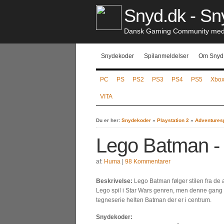
Snyd.dk - Sny
Dansk Gaming Community med S
Snydekoder
Spilanmeldelser
Om Snyd
PC
PS
PS2
PS3
PS4
PS5
Xbo
VITA
Du er her:
Snydekoder
»
Playstation 2
»
Adventuresp
Lego Batman -
af:
Huma
|
98 Kommentarer
Beskrivelse:
Lego Batman følger stilen fra de
Lego spil i Star Wars genren, men denne gang 
tegneserie helten Batman der er i centrum.
Snydekoder: