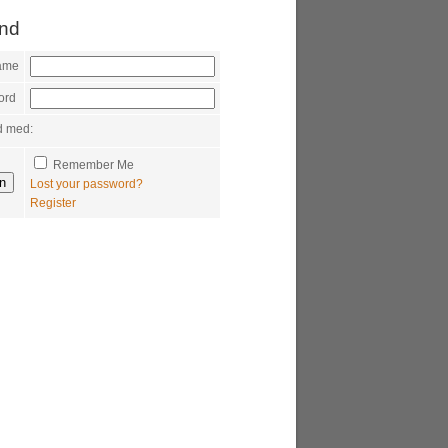
ind
ame
ord
d med:
Remember Me
Lost your password?
Register