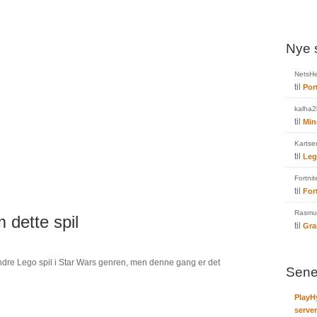
Nye 
NetsHe
til
Por
kalha2
til
Min
Kartse
til
Leg
Fortnit
til
For
Rasmus
 dette spil
til
Gra
andre Lego spil i Star Wars genren, men denne gang er det
Sene
PlayH
server