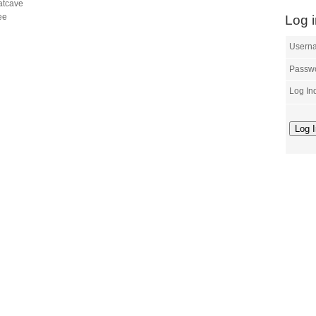
atcave
ee
Log 
Usern
Passw
Log In