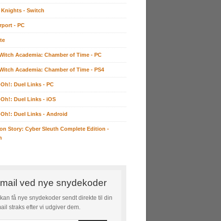
 Knights - Switch
rport - PC
te
e Witch Academia: Chamber of Time - PC
e Witch Academia: Chamber of Time - PS4
-Oh!: Duel Links - PC
-Oh!: Duel Links - iOS
-Oh!: Duel Links - Android
on Story: Cyber Sleuth Complete Edition -
h
mail ved nye snydekoder
kan få nye snydekoder sendt direkte til din
ail straks efter vi udgiver dem.