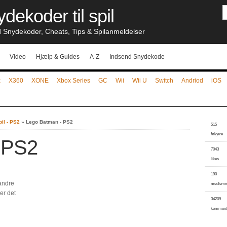
dekoder til spil
nydekoder, Cheats, Tips & Spilanmeldelser
Video
Hjælp & Guides
A-Z
Indsend Snydekode
x
X360
XONE
Xbox Series
GC
Wii
Wii U
Switch
Andriod
iOS
il - PS2
»
Lego Batman - PS2
515
følgere
 PS2
7043
likes
190
 andre
medlem
er det
34209
komment