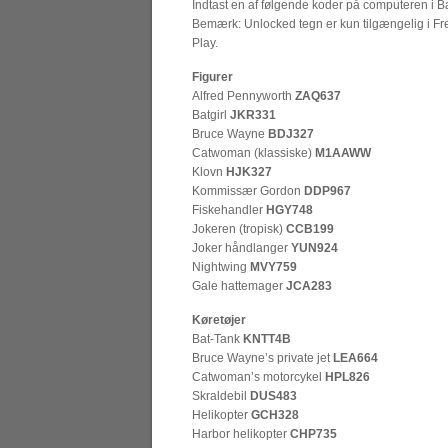
Indtast en af følgende koder på computeren i B
Bemærk: Unlocked tegn er kun tilgængelig i Fr
Play.
Figurer
Alfred Pennyworth
ZAQ637
Batgirl
JKR331
Bruce Wayne
BDJ327
Catwoman (klassiske)
M1AAWW
Klovn
HJK327
Kommissær Gordon
DDP967
Fiskehandler
HGY748
Jokeren (tropisk)
CCB199
Joker håndlanger
YUN924
Nightwing
MVY759
Gale hattemager
JCA283
Køretøjer
Bat-Tank
KNTT4B
Bruce Wayne’s private jet
LEA664
Catwoman’s motorcykel
HPL826
Skraldebil
DUS483
Helikopter
GCH328
Harbor helikopter
CHP735