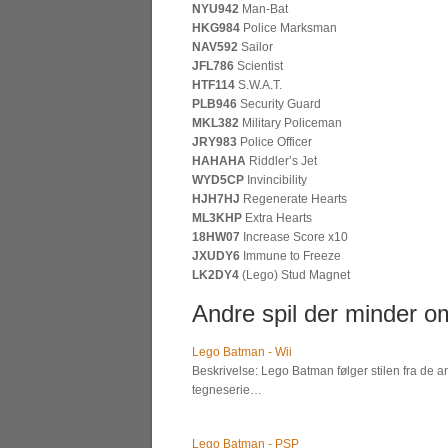
NYU942
Man-Bat
HKG984
Police Marksman
NAV592
Sailor
JFL786
Scientist
HTF114
S.W.A.T.
PLB946
Security Guard
MKL382
Military Policeman
JRY983
Police Officer
HAHAHA
Riddler’s Jet
WYD5CP
Invincibility
HJH7HJ
Regenerate Hearts
ML3KHP
Extra Hearts
18HW07
Increase Score x10
JXUDY6
Immune to Freeze
LK2DY4
(Lego) Stud Magnet
Andre spil der minder om
Lego Batman - Wii
Beskrivelse: Lego Batman følger stilen fra de 
tegneserie…
Lego Batman - PSP