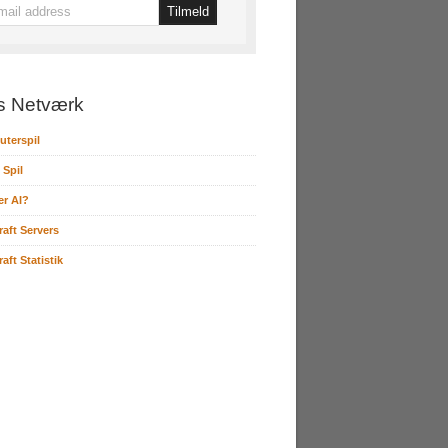
s Netværk
terspil
 Spil
er AI?
raft Servers
aft Statistik