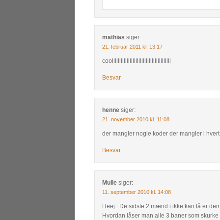
mathias
siger:
21. februar 2011 kl. 13:17
coollllllllllllllllllllllllllllllllllllllll
Besvar
henne
siger:
21. november 2010 kl. 11:08
der mangler nogle koder der mangler i hvert 
Besvar
Mulle
siger:
11. september 2010 kl. 14:08
Heej.. De sidste 2 mænd i ikke kan få er dem i
Hvordan låser man alle 3 baner som skurke