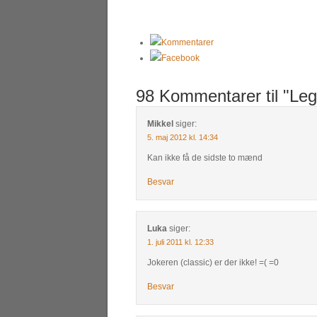
Kommentarer
Facebook
98 Kommentarer til "Le
Mikkel
siger:
5. maj 2012 kl. 14:34
Kan ikke få de sidste to mænd
Besvar
Luka
siger:
1. juli 2011 kl. 12:33
Jokeren (classic) er der ikke! =( =0
Besvar