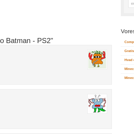
Vore
go Batman - PS2"
Compu
Gratis
Hvad 
Minec
Minecr