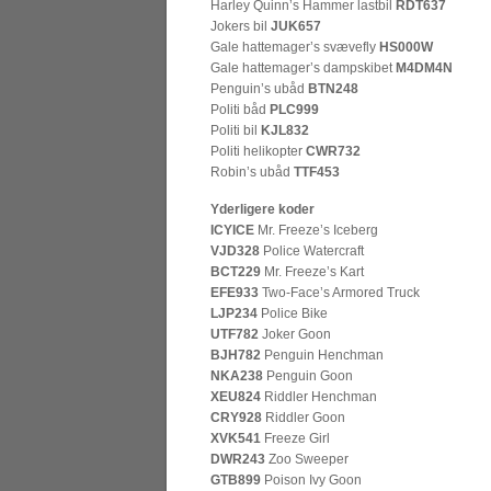
Harley Quinn’s Hammer lastbil
RDT637
Jokers bil
JUK657
Gale hattemager’s svævefly
HS000W
Gale hattemager’s dampskibet
M4DM4N
Penguin’s ubåd
BTN248
Politi båd
PLC999
Politi bil
KJL832
Politi helikopter
CWR732
Robin’s ubåd
TTF453
Yderligere koder
ICYICE
Mr. Freeze’s Iceberg
VJD328
Police Watercraft
BCT229
Mr. Freeze’s Kart
EFE933
Two-Face’s Armored Truck
LJP234
Police Bike
UTF782
Joker Goon
BJH782
Penguin Henchman
NKA238
Penguin Goon
XEU824
Riddler Henchman
CRY928
Riddler Goon
XVK541
Freeze Girl
DWR243
Zoo Sweeper
GTB899
Poison Ivy Goon