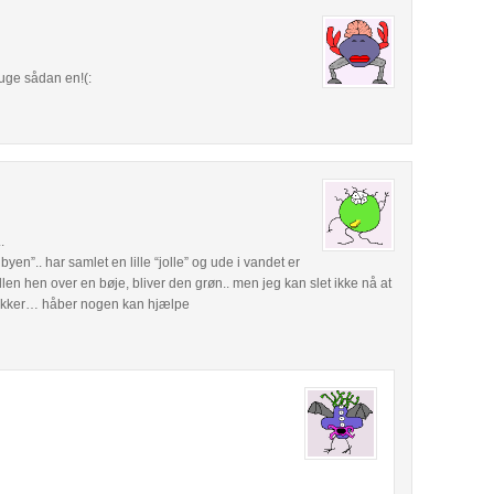
uge sådan en!(:
.
yen”.. har samlet en lille “jolle” og ude i vandet er
ollen hen over en bøje, bliver den grøn.. men jeg kan slet ikke nå at
ukkker… håber nogen kan hjælpe