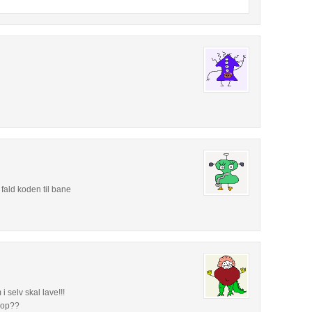
fald koden til bane
 selv skal lave!!!
 op??