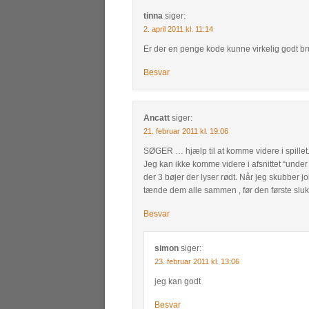
tinna
siger:
2. april 2011 kl. 11:14
Er der en penge kode kunne virkelig godt br
Besvar
Ancatt
siger:
21. februar 2011 kl. 19:06
SØGER … hjælp til at komme videre i spillet.
Jeg kan ikke komme videre i afsnittet “under b
der 3 bøjer der lyser rødt. Når jeg skubber j
tænde dem alle sammen , før den første sl
Besvar
simon
siger:
23. februar 2011 kl. 13:06
jeg kan godt
Besvar