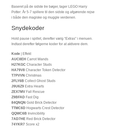
Baseret på de sidste tre bøger, tager LEGO Harry
Potter: År 5-7 spillere til den sidste og afgørende rejse
i både den magiske og muggle verdenen.
Snydekoder
Hold pause i spillet, derefter vælg “Extras” i menuen.
Indtast derefter følgerne koder for at aktivere dem.
Kode
| Effekt
AUC8EH
Carrot Wands
H27KGC
Character Studs
HA79V8
Character Token Detector
T7PVVN
Christmas
2FLY6B
Collect Ghost Studs
J9U6Z9
Extra Hearts
ZEX7MV
Fall Rescue
Z9BFAD
Fast Dig
84QNQN
Gold Brick Detector
TTMC6D
Hogwarts Crest Detector
QQWC6B
Invincibility
7AD7HE
Red Brick Detector
74YKR7
Score x2