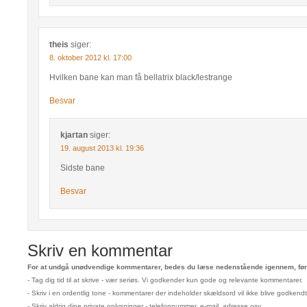
theis
siger:
8. oktober 2012 kl. 17:00
Hvilken bane kan man få bellatrix black/lestrange
Besvar
kjartan
siger:
19. august 2013 kl. 19:36
Sidste bane
Besvar
Skriv en kommentar
For at undgå unødvendige kommentarer, bedes du læse nedenstående igennem, før 
- Tag dig tid til at skrive - vær seriøs. Vi godkender kun gode og relevante kommentarer.
- Skriv i en ordentlig tone - kommentarer der indeholder skældsord vil ikke blive godkendt
- Skriv aldrig dine private oplysninger - telefonnummer, e-mail, adresse osv.