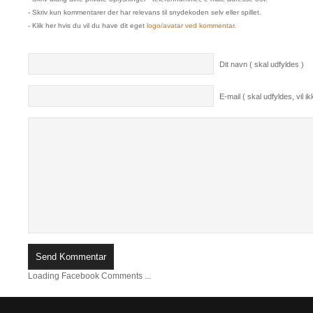
- Skriv kun kommentarer der har relevans til snydekoden selv eller spillet.
- Klik her hvis du vil du have dit eget
logo/avatar ved kommentar
.
Dit navn ( skal udfyldes )
E-mail ( skal udfyldes, vil ikk
Loading Facebook Comments ...