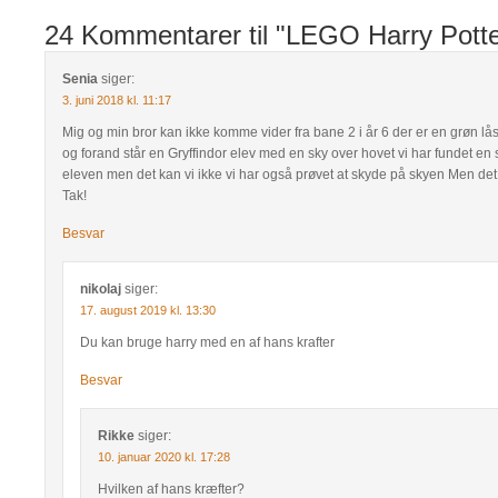
24 Kommentarer til "LEGO Harry Potte
Senia
siger:
3. juni 2018 kl. 11:17
Mig og min bror kan ikke komme vider fra bane 2 i år 6 der er en grøn lå
og forand står en Gryffindor elev med en sky over hovet vi har fundet en ske
eleven men det kan vi ikke vi har også prøvet at skyde på skyen Men det 
Tak!
Besvar
nikolaj
siger:
17. august 2019 kl. 13:30
Du kan bruge harry med en af hans krafter
Besvar
Rikke
siger:
10. januar 2020 kl. 17:28
Hvilken af hans kræfter?