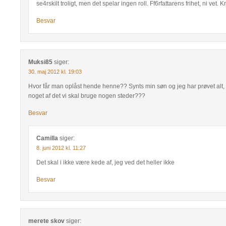
se4rskilt troligt, men det spelar ingen roll. Ff6rfattarens frihet, ni vet. 
Besvar
Muksi85
siger:
30. maj 2012 kl. 19:03
Hvor får man oplåst hende henne?? Synts min søn og jeg har prøvet alt, 
noget af det vi skal bruge nogen steder???
Besvar
Camilla
siger:
8. juni 2012 kl. 11:27
Det skal i ikke være kede af, jeg ved det heller ikke
Besvar
merete skov
siger: