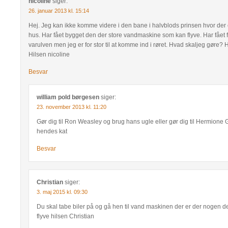
nicoline
siger:
26. januar 2013 kl. 15:14
Hej. Jeg kan ikke komme videre i den bane i halvblods prinsen hvor der 
hus. Har fået bygget den der store vandmaskine som kan flyve. Har fået f
varulven men jeg er for stor til at komme ind i røret. Hvad skaljeg gøre? 
Hilsen nicoline
Besvar
william pold børgesen
siger:
23. november 2013 kl. 11:20
Gør dig til Ron Weasley og brug hans ugle eller gør dig til Hermione
hendes kat
Besvar
Christian
siger:
3. maj 2015 kl. 09:30
Du skal tabe biler på og gå hen til vand maskinen der er der nogen dele 
flyve hilsen Christian