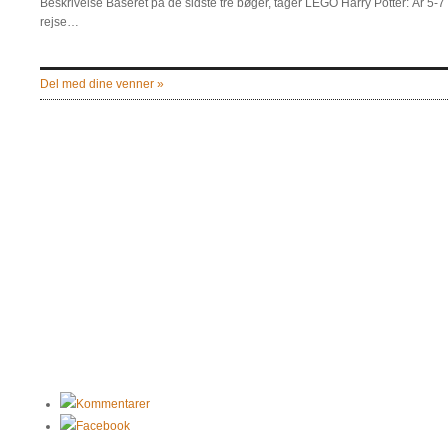
Beskrivelse Baseret på de sidste tre bøger, tager LEGO Harry Potter: År 5-7 
rejse…
Del med dine venner »
Kommentarer
Facebook