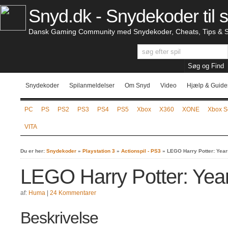
Snyd.dk - Snydekoder til s
Dansk Gaming Community med Snydekoder, Cheats, Tips & S
Snydekoder
Spilanmeldelser
Om Snyd
Video
Hjælp & Guide
PC
PS
PS2
PS3
PS4
PS5
Xbox
X360
XONE
Xbox S
VITA
Du er her:
Snydekoder
»
Playstation 3
»
Actionspil - PS3
»
LEGO Harry Potter: Year
LEGO Harry Potter: Year
af:
Huma
|
24 Kommentarer
Beskrivelse