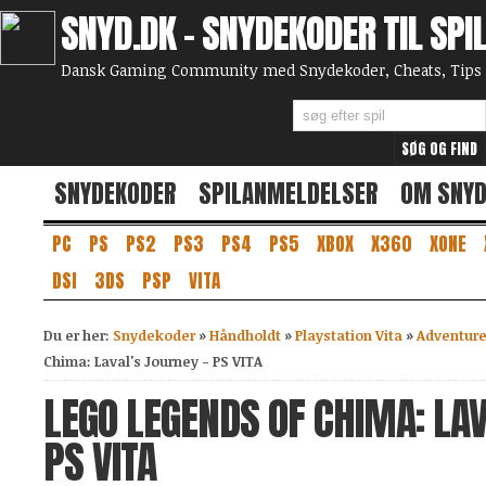
SNYD.DK - SNYDEKODER TIL SPI
Dansk Gaming Community med Snydekoder, Cheats, Tips 
SNYDEKODER
SPILANMELDELSER
OM SNY
PC
PS
PS2
PS3
PS4
PS5
XBOX
X360
XONE
DSI
3DS
PSP
VITA
Du er her:
Snydekoder
»
Håndholdt
»
Playstation Vita
»
Adventure
Chima: Laval's Journey - PS VITA
LEGO LEGENDS OF CHIMA: LAV
PS VITA