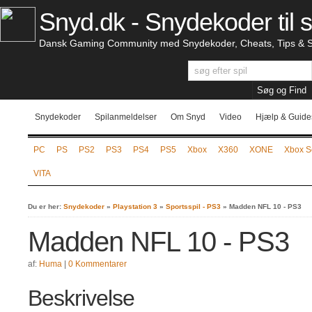
Snyd.dk - Snydekoder til s
Dansk Gaming Community med Snydekoder, Cheats, Tips & S
Snydekoder
Spilanmeldelser
Om Snyd
Video
Hjælp & Guide
PC
PS
PS2
PS3
PS4
PS5
Xbox
X360
XONE
Xbox S
VITA
Du er her:
Snydekoder
»
Playstation 3
»
Sportsspil - PS3
»
Madden NFL 10 - PS3
Madden NFL 10 - PS3
af:
Huma
|
0 Kommentarer
Beskrivelse