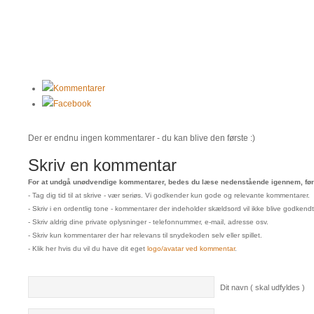
Kommentarer
Facebook
Der er endnu ingen kommentarer - du kan blive den første :)
Skriv en kommentar
For at undgå unødvendige kommentarer, bedes du læse nedenstående igennem, før 
- Tag dig tid til at skrive - vær seriøs. Vi godkender kun gode og relevante kommentarer.
- Skriv i en ordentlig tone - kommentarer der indeholder skældsord vil ikke blive godkendt
- Skriv aldrig dine private oplysninger - telefonnummer, e-mail, adresse osv.
- Skriv kun kommentarer der har relevans til snydekoden selv eller spillet.
- Klik her hvis du vil du have dit eget
logo/avatar ved kommentar
.
Dit navn ( skal udfyldes )