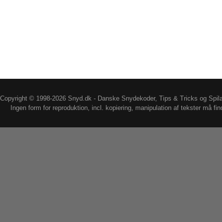
Copyright © 1998-2026 Snyd.dk - Danske Snydekoder, Tips & Tricks og Spil
Ingen form for reproduktion, incl. kopiering, manipulation af tekster må fin