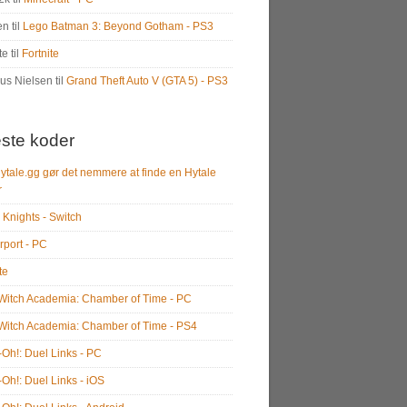
en
til
Lego Batman 3: Beyond Gotham - PS3
te
til
Fortnite
us Nielsen
til
Grand Theft Auto V (GTA 5) - PS3
ste koder
ytale.gg gør det nemmere at finde en Hytale
r
 Knights - Switch
rport - PC
te
e Witch Academia: Chamber of Time - PC
e Witch Academia: Chamber of Time - PS4
-Oh!: Duel Links - PC
-Oh!: Duel Links - iOS