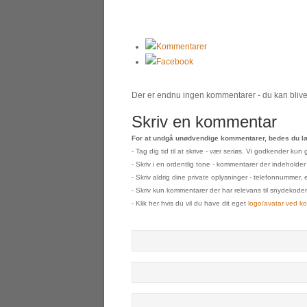
Kommentarer
Facebook
Der er endnu ingen kommentarer - du kan blive 
Skriv en kommentar
For at undgå unødvendige kommentarer, bedes du læ
- Tag dig tid til at skrive - vær seriøs. Vi godkender k
- Skriv i en ordentlig tone - kommentarer der indeholder
- Skriv aldrig dine private oplysninger - telefonnummer, 
- Skriv kun kommentarer der har relevans til snydekoden s
- Klik her hvis du vil du have dit eget
logo/avatar ved k