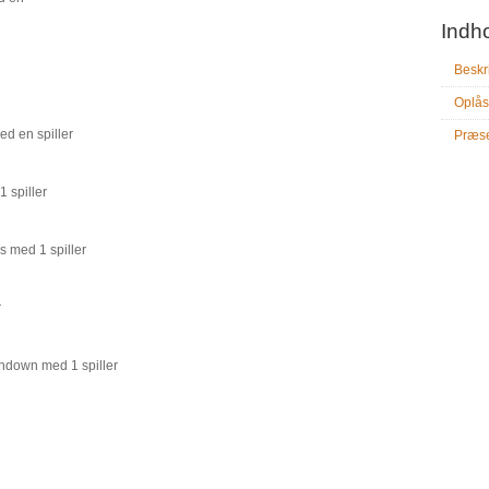
Indh
Beskr
Oplås
ed en spiller
Præse
1 spiller
 med 1 spiller
r
uchdown med 1 spiller