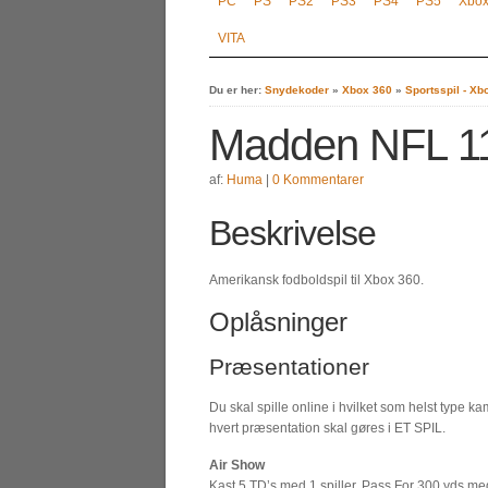
PC
PS
PS2
PS3
PS4
PS5
Xbo
VITA
Du er her:
Snydekoder
»
Xbox 360
»
Sportsspil - X
Madden NFL 11
af:
Huma
|
0 Kommentarer
Beskrivelse
Amerikansk fodboldspil til Xbox 360.
Oplåsninger
Præsentationer
Du skal spille online i hvilket som helst type k
hvert præsentation skal gøres i ET SPIL.
Air Show
Kast 5 TD’s med 1 spiller, Pass For 300 yds me