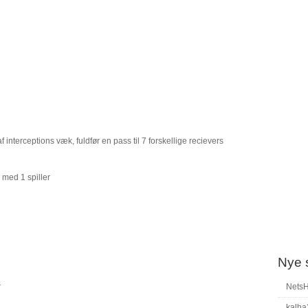
nterceptions væk, fuldfør en pass til 7 forskellige recievers
 med 1 spiller
Nye 
r
Nets
kalha