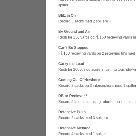
spiller
Blitz in On
Record 3 sacks med 2 spillere
By Ground and Air
Rush for 150 yards og få 150 recieving yards m
Can’t Be Stopped
Få 150 recieving yards og 2 recieving td’s med 
Carry the Load
Rush for 200yds og score 3 rushing touchdowns
Coming Out Of Nowhere
Record 2 sacks og 3 interceptions med 1 spille
DB or Reciever?
Record 5 interceptions og returner en til et to
Defencive Push
Record 2 sacks med 3 spillere
Defensive Menace
Record 4 sacks med 1 spiller