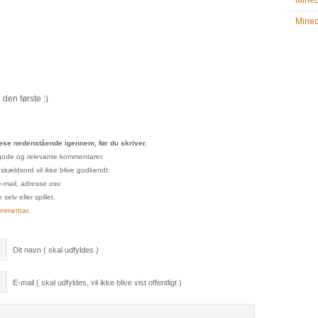
Minec
Minecr
den første :)
se nedenstående igennem, før du skriver.
un gode og relevante kommentarer.
 skældsord vil ikke blive godkendt.
e-mail, adresse osv.
elv eller spillet.
ommentar
.
Dit navn ( skal udfyldes )
E-mail ( skal udfyldes, vil ikke blive vist offentligt )