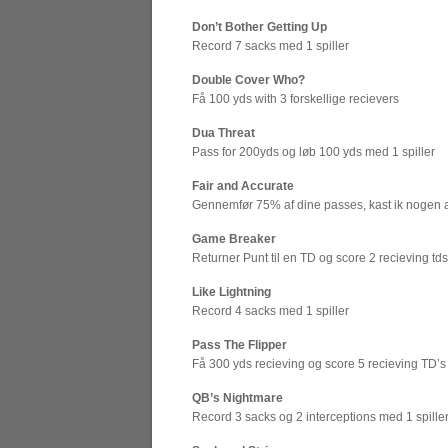
Don’t Bother Getting Up
Record 7 sacks med 1 spiller
Double Cover Who?
Få 100 yds with 3 forskellige recievers
Dua Threat
Pass for 200yds og løb 100 yds med 1 spiller
Fair and Accurate
Gennemfør 75% af dine passes, kast ik nogen af i
Game Breaker
Returner Punt til en TD og score 2 recieving tds
Like Lightning
Record 4 sacks med 1 spiller
Pass The Flipper
Få 300 yds recieving og score 5 recieving TD’s
QB’s Nightmare
Record 3 sacks og 2 interceptions med 1 spille