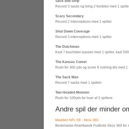
Sack and Strip
Record 3 sacks og tving 2 fumbles med 1 spille
Scary Secondary
Record 2 interceptions med 2 spiller
Shut Down Coverage
Record 3 interceptions med 1 spiller
The Dutchman
Kast 7 touchdwn passes med 1 spiller, kast 500
The Kansas Comet
Rush for 300 yds og score 6 rushing tds med 1 s
The Sack Man
Record 7 sacks med 1 spillerr
Two Headed Monster
Rush for 100yds for hver af 2 spillere
Andre spil der minder om
Madden NFL 09 - Xbox 360
Beskrivelse Amerikansk Fodbold Xbox 360 for sæs