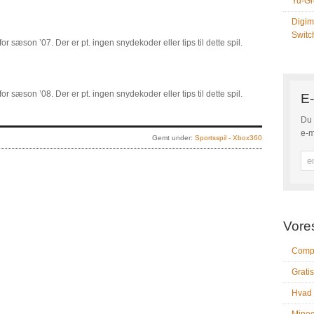
Yu-Gi
Digim
Switc
 sæson ’07. Der er pt. ingen snydekoder eller tips til dette spil.
 sæson ’08. Der er pt. ingen snydekoder eller tips til dette spil.
E-
Du 
e-m
Gemt under:
Sportsspil - Xbox360
Vore
Compu
Gratis
Hvad 