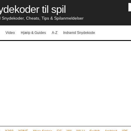
dekoder til spil
nydekoder, Cheats, Tips & Spilanmeldelser
Video
Hjælp & Guides
A-Z
Indsend Snydekode