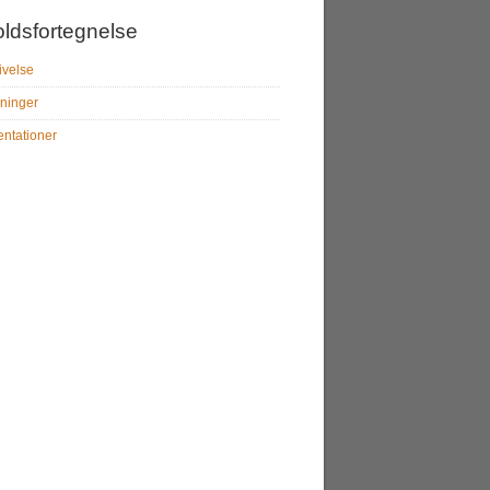
oldsfortegnelse
ivelse
ninger
ntationer