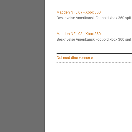
Madden NFL 07 - Xbox 360
Beskrivelse Amerikansk Fodbold xbox 360 spil for
Madden NFL 08 - Xbox 360
Beskrivelse Amerikansk Fodbold xbox 360 spil for
Del med dine venner »