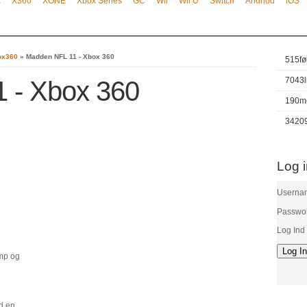
x
X360
XONE
Xbox Series
GC
Wii
Wii U
Switch
Andriod
iOS
box360
»
Madden NFL 11 - Xbox 360
515
fø
7043
 - Xbox 360
190
m
3420
Log 
Userna
Passwo
Log Ind
amp og
d en