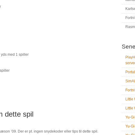
r
Karts
Fortni
Rasm
Sene
 yds med 1 spiller
PlayH
serve
piller
Portal
SimAi
Fortni
Littl
Littl
 dette spil
Yu-Gi
Yu-Gi
on ’09. Der er pt. ingen snydekoder eller tips til dette spil.