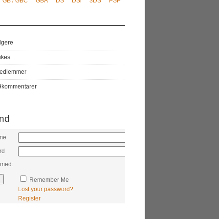
GB / GBC
GBA
DS
DSi
3DS
PSP
lgere
likes
edlemmer
9
kommentarer
ind
me
rd
 med:
Remember Me
Lost your password?
Register