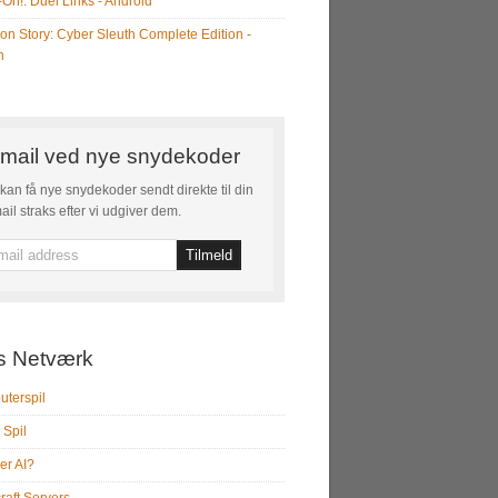
-Oh!: Duel Links - Android
on Story: Cyber Sleuth Complete Edition -
h
mail ved nye snydekoder
kan få nye snydekoder sendt direkte til din
ail straks efter vi udgiver dem.
s Netværk
terspil
 Spil
er AI?