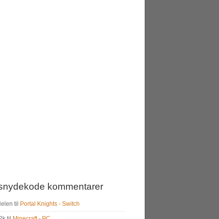
snydekode kommentarer
Helen
til
Portal Knights - Switch
2k
til
Minecraft - PC