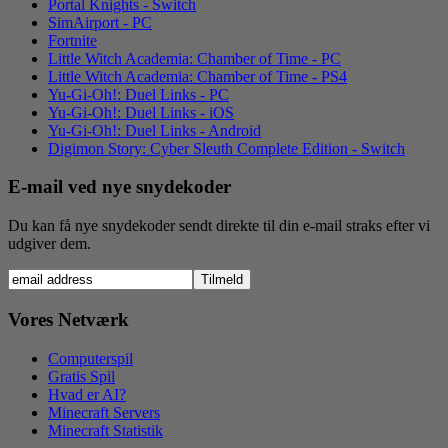
Portal Knights - Switch
SimAirport - PC
Fortnite
Little Witch Academia: Chamber of Time - PC
Little Witch Academia: Chamber of Time - PS4
Yu-Gi-Oh!: Duel Links - PC
Yu-Gi-Oh!: Duel Links - iOS
Yu-Gi-Oh!: Duel Links - Android
Digimon Story: Cyber Sleuth Complete Edition - Switch
E-mail ved nye snydekoder
Du kan få nye snydekoder sendt direkte til din e-mail straks efter vi
udgiver dem.
Vores Netværk
Computerspil
Gratis Spil
Hvad er AI?
Minecraft Servers
Minecraft Statistik