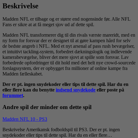
Beskrivelse
Madden NFL er tilbage og er større end nogensinde før. Alle NFL
Fans er sikre at at få meget sjov ud af dette spil.
Madden NFL transformerer dig til din rivals værste mareridt, med en
ny form for forsvar der er designet til at gøre kampen hård for selv
de bedste angreb i NFL. Med et nyt arsenal af pass rush bevægelser,
et intuitivt tackling-system, forbedret dækningslogik og indlevende
kamerabevægelse, bliver det mere sjovt at spille som forsvar. Lav
forbedrede opfordringer til dit hold med det helt nye crowd-sourcede
forslagssystem, der er opbygget fra millioner af online kampe fra
Madden fælleskabet.
Der er pt. ingen snydekoder eller tips til dette spil. Har du en
eller flere kan du benytte
indsend snydekode
eller poste på
forummet
.
Andre spil der minder om dette spil
Madden NFL 10 - PS3
Beskrivelse Amerikansk fodboldspil til PS3. Der er pt. ingen
snydekoder eller tips til dette spil. Har du en eller flere…