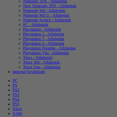
Nintendo 3DS - Alfabetisk
New Nintendo 3DS - Alfabetisk
Nintendo Wii - Alfabetisk
Nintendo Wii U - Alfabetisk
Nintendo Switch - Alfabetisk
PC - Alfabetisk
Playstation - Alfabetisk
Playstation 2 - Alfabetisk
Playstation 3 - Alfabetisk
Playstation 4 - Alfabetisk
Playstation Portable - Alfabetisk
Playstation Vita - Alfabetisk
Xbox - Alfabetisk
Xbox 360 - Alfabetisk
Xbox One - Alfabetisk
Indsend Snydekode
PC
PS
PS2
PS3
PS4
PS5
Xbox
X360