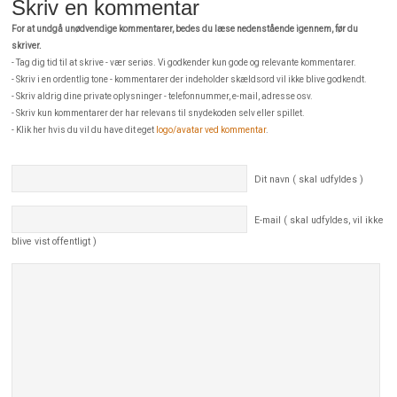
Skriv en kommentar
For at undgå unødvendige kommentarer, bedes du læse nedenstående igennem, før du
skriver.
- Tag dig tid til at skrive - vær seriøs. Vi godkender kun gode og relevante kommentarer.
- Skriv i en ordentlig tone - kommentarer der indeholder skældsord vil ikke blive godkendt.
- Skriv aldrig dine private oplysninger - telefonnummer, e-mail, adresse osv.
- Skriv kun kommentarer der har relevans til snydekoden selv eller spillet.
- Klik her hvis du vil du have dit eget
logo/avatar ved kommentar
.
Dit navn ( skal udfyldes )
E-mail ( skal udfyldes, vil ikke
blive vist offentligt )