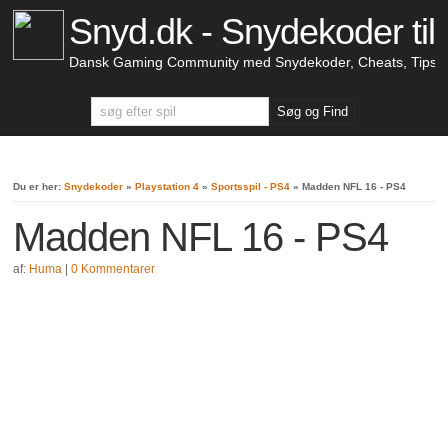
Snyd.dk - Snydekoder til 
Dansk Gaming Community med Snydekoder, Cheats, Tips &
Du er her:
Snydekoder
»
Playstation 4
»
Sportsspil - PS4
»
Madden NFL 16 - PS4
Madden NFL 16 - PS4
af:
Huma
|
0 Kommentarer