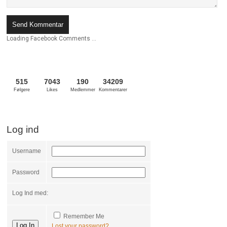
Loading Facebook Comments ...
515
7043
190
34209
Følgere
Likes
Medlemmer
Kommentarer
Log ind
Username
Password
Log Ind med:
Remember Me
Lost your password?