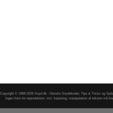
Copyright © 1998-2026 Snyd.dk - Danske Snydekoder, Tips & Tricks og Spil
Ingen form for reproduktion, incl. kopiering, manipulation af tekster må fin