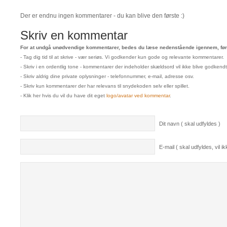
Der er endnu ingen kommentarer - du kan blive den første :)
Skriv en kommentar
For at undgå unødvendige kommentarer, bedes du læse nedenstående igennem, før 
- Tag dig tid til at skrive - vær seriøs. Vi godkender kun gode og relevante kommentarer.
- Skriv i en ordentlig tone - kommentarer der indeholder skældsord vil ikke blive godkendt
- Skriv aldrig dine private oplysninger - telefonnummer, e-mail, adresse osv.
- Skriv kun kommentarer der har relevans til snydekoden selv eller spillet.
- Klik her hvis du vil du have dit eget
logo/avatar ved kommentar
.
Dit navn ( skal udfyldes )
E-mail ( skal udfyldes, vil ikk