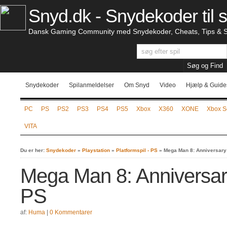
Snyd.dk - Snydekoder til s
Dansk Gaming Community med Snydekoder, Cheats, Tips & S
Snydekoder
Spilanmeldelser
Om Snyd
Video
Hjælp & Guide
PC
PS
PS2
PS3
PS4
PS5
Xbox
X360
XONE
Xbox S
VITA
Du er her:
Snydekoder
»
Playstation
»
Platformspil - PS
»
Mega Man 8: Anniversary 
Mega Man 8: Anniversary
PS
af:
Huma
|
0 Kommentarer