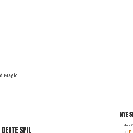
i Magic
NYE 
NetsH
 DETTE SPIL
til
Po