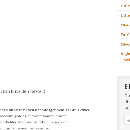
Litt
Litt
Yu-Gi
Yu-Gi
Yu-Gi
Digi
- Sw
E-
kan blive den første :)
Du
dir
ud
des du læse nedenstående igennem, før du skriver.
odkender kun gode og relevante kommentarer.
indeholder skældsord vil ikke blive godkendt.
fonnummer, e-mail, adresse osv.