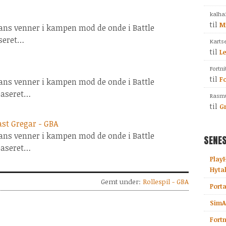
kalha
til
Mi
ans venner i kampen mod de onde i Battle
aseret…
Karts
til
L
Fortni
til
Fo
ans venner i kampen mod de onde i Battle
 baseret…
Rasmu
til
Gr
st Gregar - GBA
ans venner i kampen mod de onde i Battle
SENES
 baseret…
Play
Hyta
Gemt under:
Rollespil - GBA
Porta
SimAi
Fortn