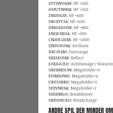
2YTIWOAM:
HP +500
O3IUTNWQ:
HP +550
ZMJ1IGIE:
HP +600
SRUEIT3A:
HP +650
DMGEIO3W
: HP +800
SM2UIROA:
HP +900
CNJDU2EM:
HP +1000
ZN3UDOIQ
: AirShoes
XBCJF2RI:
FastGauge
SK13EO1M:
Reflect
L3KJGUEO:
AntiDamage / Kiwarim
SKFBM3UW:
MegaFolder+5
FFIM1OWE
: MegaFolder+4
URY33RRO:
MegaFolder+3
3DIVNEIQ:
MegaFolder+2
SI1IEMGO:
BreakBuster
SKDSHUEO:
BreakCharge
ANDRE SPIL DER MINDER OM