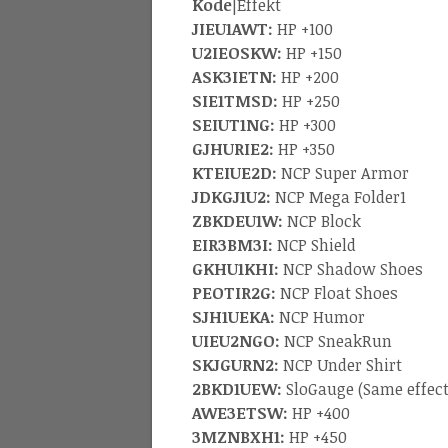
Kode
|Effekt
JIEU1AWT:
HP +100
U2IEOSKW:
HP +150
ASK3IETN:
HP +200
SIE1TMSD:
HP +250
SEIUT1NG:
HP +300
GJHURIE2:
HP +350
KTEIUE2D:
NCP Super Armor
JDKGJ1U2:
NCP Mega Folder1
ZBKDEU1W:
NCP Block
EIR3BM3I:
NCP Shield
GKHU1KHI:
NCP Shadow Shoes
PEOTIR2G:
NCP Float Shoes
SJH1UEKA:
NCP Humor
UIEU2NGO:
NCP SneakRun
SKJGURN2:
NCP Under Shirt
2BKD1UEW:
SloGauge (Same effect
AWE3ETSW:
HP +400
3MZNBXH1:
HP +450