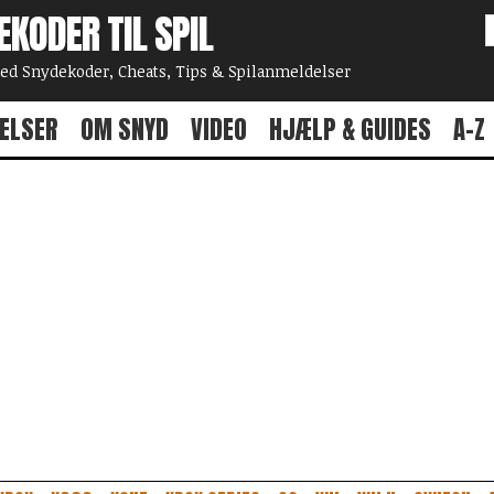
EKODER TIL SPIL
 Snydekoder, Cheats, Tips & Spilanmeldelser
ELSER
OM SNYD
VIDEO
HJÆLP & GUIDES
A-Z