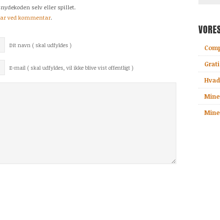
nydekoden selv eller spillet.
tar ved kommentar
.
VORE
Dit navn ( skal udfyldes )
Comp
Grati
E-mail ( skal udfyldes, vil ikke blive vist offentligt )
Hvad 
Mine
Minec