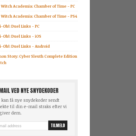
le Witch Academia: Chamber of Time - PC
le Witch Academia: Chamber of Time - PS4
-Oh!: Duel Links - PC
-Oh!: Duel Links - iOS
-Oh!: Duel Links - Android
mon Story: Cyber Sleuth Complete Edition
itch
MAIL VED NYE SNYDEKODER
 kan få nye snydekoder sendt
ekte til din e-mail straks efter vi
giver dem.