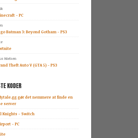
2k
necraft - PC
en
ego Batman 3: Beyond Gotham - PS3
te
rtnite
s Nielsen
and Theft Auto V (GTA 5) - PS3
TE KODER
Hytale.gg gør det nemmere at finde en
le server
l Knights - Switch
rport - PC
ite