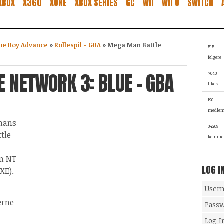
XBOX
X360
XONE
XBOX SERIES
GC
WII
WII U
SWITCH
e Boy Advance
»
Rollespil - GBA
»
Mega Man Battle
515
følgere
 NETWORK 3: BLUE - GBA
7043
likes
190
medle
hans
34209
tle
kommen
n NT
LOG I
XE).
User
erne
Pass
Log I