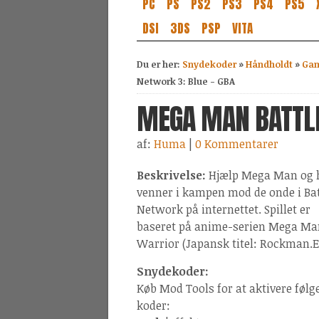
PC
PS
PS2
PS3
PS4
PS5
DSI
3DS
PSP
VITA
Du er her:
Snydekoder
»
Håndholdt
»
Gam
Network 3: Blue - GBA
MEGA MAN BATTLE
af:
Huma
|
0 Kommentarer
Beskrivelse:
Hjælp Mega Man og 
venner i kampen mod de onde i Bat
Network på internettet. Spillet er
baseret på anime-serien Mega Ma
Warrior (Japansk titel: Rockman.E
Snydekoder:
Køb Mod Tools for at aktivere følg
koder: