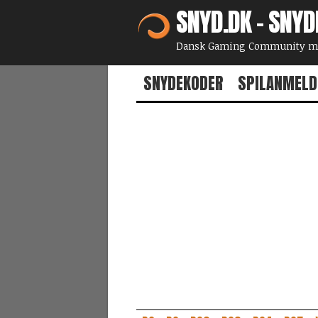
SNYD.DK - SNYD
Dansk Gaming Community med
SNYDEKODER
SPILANMELD