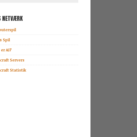
S NETVÆRK
uterspil
s Spil
er AI?
craft Servers
raft Statistik