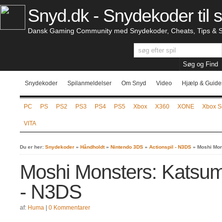
Snyd.dk - Snydekoder til s
Dansk Gaming Community med Snydekoder, Cheats, Tips & S
Snydekoder
Spilanmeldelser
Om Snyd
Video
Hjælp & Guide
PC
PS
PS2
PS3
PS4
PS5
Xbox
X360
XONE
Xbox S
VITA
Du er her:
Snydekoder
»
Håndholdt
»
Nintendo 3DS
»
Actionspil - N3DS
»
Moshi Mon
Moshi Monsters: Katsu
- N3DS
af:
Huma
|
0 Kommentarer