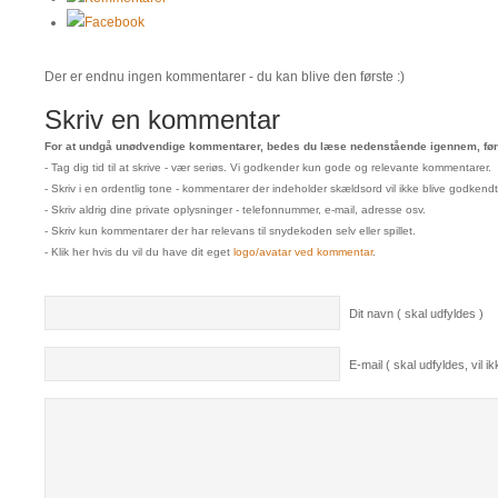
Facebook
Der er endnu ingen kommentarer - du kan blive den første :)
Skriv en kommentar
For at undgå unødvendige kommentarer, bedes du læse nedenstående igennem, før 
- Tag dig tid til at skrive - vær seriøs. Vi godkender kun gode og relevante kommentarer.
- Skriv i en ordentlig tone - kommentarer der indeholder skældsord vil ikke blive godkendt
- Skriv aldrig dine private oplysninger - telefonnummer, e-mail, adresse osv.
- Skriv kun kommentarer der har relevans til snydekoden selv eller spillet.
- Klik her hvis du vil du have dit eget
logo/avatar ved kommentar
.
Dit navn ( skal udfyldes )
E-mail ( skal udfyldes, vil ikk