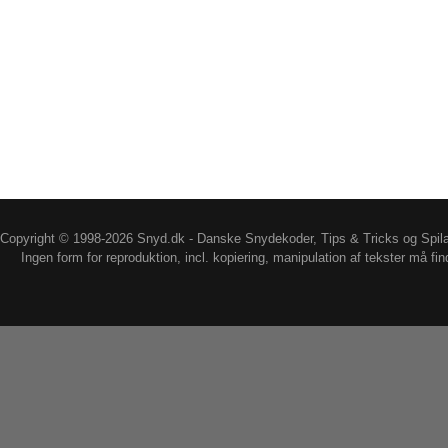
Copyright © 1998-2026 Snyd.dk - Danske Snydekoder, Tips & Tricks og Spil
Ingen form for reproduktion, incl. kopiering, manipulation af tekster må fin