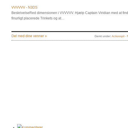
VVVVVV - N3DS
BeskrivelseRed dimensionen i VVVVVV. Hjælp Captain Viridian med at fi
finurligt placerede Trinkets og at…
Del med dine venner »
Gemt under:
Actionspil -
Kommentarer