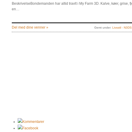
BeskrivelseBondemanden har altid travlt i My Farm 3D. Kalve, køer, grise, fje
en…
Del med dine venner »
Gemt under:
Livsstil - N3DS
Kommentarer
Facebook