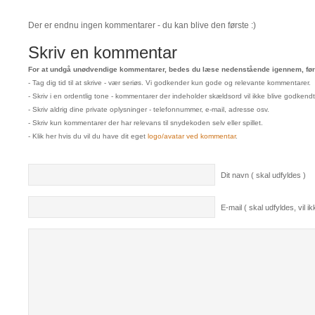
Der er endnu ingen kommentarer - du kan blive den første :)
Skriv en kommentar
For at undgå unødvendige kommentarer, bedes du læse nedenstående igennem, før 
- Tag dig tid til at skrive - vær seriøs. Vi godkender kun gode og relevante kommentarer.
- Skriv i en ordentlig tone - kommentarer der indeholder skældsord vil ikke blive godkendt
- Skriv aldrig dine private oplysninger - telefonnummer, e-mail, adresse osv.
- Skriv kun kommentarer der har relevans til snydekoden selv eller spillet.
- Klik her hvis du vil du have dit eget
logo/avatar ved kommentar
.
Dit navn ( skal udfyldes )
E-mail ( skal udfyldes, vil ikk