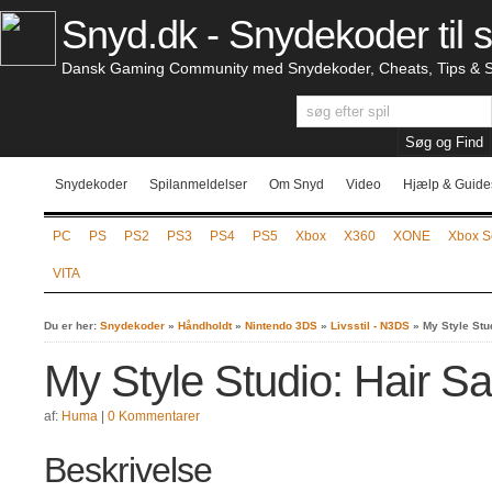
Snyd.dk - Snydekoder til s
Dansk Gaming Community med Snydekoder, Cheats, Tips & S
Snydekoder
Spilanmeldelser
Om Snyd
Video
Hjælp & Guide
PC
PS
PS2
PS3
PS4
PS5
Xbox
X360
XONE
Xbox S
VITA
Du er her:
Snydekoder
»
Håndholdt
»
Nintendo 3DS
»
Livsstil - N3DS
»
My Style Stu
My Style Studio: Hair S
af:
Huma
|
0 Kommentarer
Beskrivelse