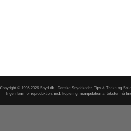
Copyright © 1998-2026 Snyd.dk - Danske Snydekoder, Tips & Tricks og Spil
Ingen form for reproduktion, incl. kopiering, manipulation af tekster må fin