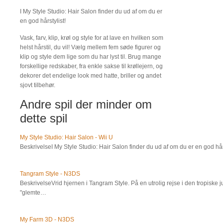
I My Style Studio: Hair Salon finder du ud af om du er
en god hårstylist!
Vask, farv, klip, krøl og style for at lave en hvilken som
helst hårstil, du vil! Vælg mellem fem søde figurer og
klip og style dem lige som du har lyst til. Brug mange
forskellige redskaber, fra enkle sakse til krøllejern, og
dekorer det endelige look med hatte, briller og andet
sjovt tilbehør.
Andre spil der minder om
dette spil
My Style Studio: Hair Salon - Wii U
BeskrivelseI My Style Studio: Hair Salon finder du ud af om du er en god hårst
Tangram Style - N3DS
BeskrivelseVrid hjernen i Tangram Style. På en utrolig rejse i den tropiske 
"glemte…
My Farm 3D - N3DS