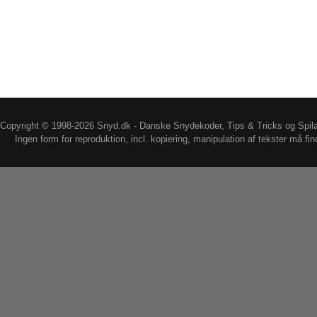
Copyright © 1998-2026 Snyd.dk - Danske Snydekoder, Tips & Tricks og Spil
Ingen form for reproduktion, incl. kopiering, manipulation af tekster må fin