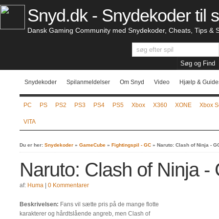
Snyd.dk - Snydekoder til s
Dansk Gaming Community med Snydekoder, Cheats, Tips & S
Snydekoder
Spilanmeldelser
Om Snyd
Video
Hjælp & Guide
PC
PS
PS2
PS3
PS4
PS5
Xbox
X360
XONE
Xbox S
VITA
Du er her:
Snydekoder
»
GameCube
»
Fightingspil - GC
»
Naruto: Clash of Ninja - G
Naruto: Clash of Ninja -
af:
Huma
|
0 Kommentarer
Beskrivelsen:
Fans vil sætte pris på de mange flotte
karakterer og hårdtslående angreb, men Clash of