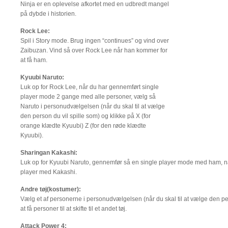
Ninja er en oplevelse afkortet med en udbredt mangel
på dybde i historien.
Rock Lee:
Spil i Story mode. Brug ingen “continues” og vind over
Zaibuzan. Vind så over Rock Lee når han kommer for
at få ham.
Kyuubi Naruto:
Luk op for Rock Lee, når du har gennemført single
player mode 2 gange med alle personer, vælg så
Naruto i personudvælgelsen (når du skal til at vælge
den person du vil spille som) og klikke på X (for
orange klædte Kyuubi) Z (for den røde klædte
Kyuubi).
Sharingan Kakashi:
Luk op for Kyuubi Naruto, gennemfør så en single player mode med ham, nå
player med Kakashi.
Andre tøj(kostumer):
Vælg et af personerne i personudvælgelsen (når du skal til at vælge den per
at få personer til at skifte til et andet tøj.
Attack Power 4: