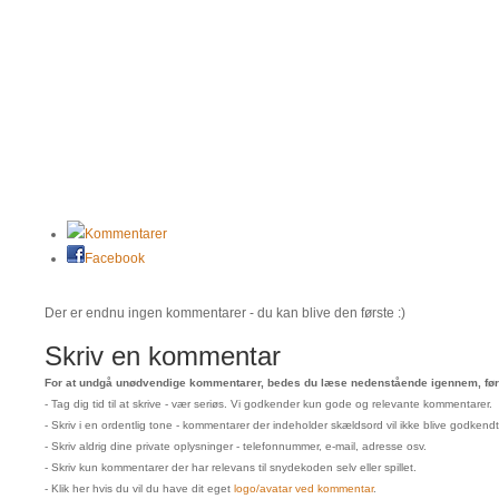
Kommentarer
Facebook
Der er endnu ingen kommentarer - du kan blive den første :)
Skriv en kommentar
For at undgå unødvendige kommentarer, bedes du læse nedenstående igennem, før 
- Tag dig tid til at skrive - vær seriøs. Vi godkender kun gode og relevante kommentarer.
- Skriv i en ordentlig tone - kommentarer der indeholder skældsord vil ikke blive godkendt
- Skriv aldrig dine private oplysninger - telefonnummer, e-mail, adresse osv.
- Skriv kun kommentarer der har relevans til snydekoden selv eller spillet.
- Klik her hvis du vil du have dit eget
logo/avatar ved kommentar
.