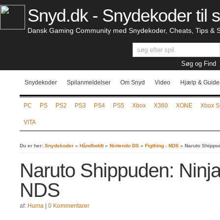
Snyd.dk - Snydekoder til s
Dansk Gaming Community med Snydekoder, Cheats, Tips & S
Snydekoder
Spilanmeldelser
Om Snyd
Video
Hjælp & Guide
PC
PS
PS2
PS3
PS4
PS5
Xbox
X360
XONE
Xbox S
VITA
Du er her:
Snydekoder
»
Håndholdt
»
Nintendo DS
»
Figthing - NDS
»
Naruto Shippud
Naruto Shippuden: Ninja
NDS
af:
Huma
|
0 Kommentarer