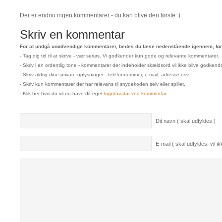
Der er endnu ingen kommentarer - du kan blive den første :)
Skriv en kommentar
For at undgå unødvendige kommentarer, bedes du læse nedenstående igennem, før 
- Tag dig tid til at skrive - vær seriøs. Vi godkender kun gode og relevante kommentarer.
- Skriv i en ordentlig tone - kommentarer der indeholder skældsord vil ikke blive godkendt
- Skriv aldrig dine private oplysninger - telefonnummer, e-mail, adresse osv.
- Skriv kun kommentarer der har relevans til snydekoden selv eller spillet.
- Klik her hvis du vil du have dit eget
logo/avatar ved kommentar
.
Dit navn ( skal udfyldes )
E-mail ( skal udfyldes, vil ikk