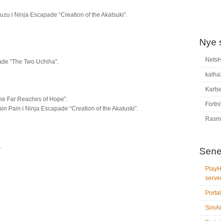
u i Ninja Escapade “Creation of the Akatsuki”.
Nye 
Nets
de “The Two Uchiha”.
kalha
Karts
e Far Reaches of Hope”.
Fortni
n Pain i Ninja Escapade “Creation of the Akatuski”.
Rasm
.
Sene
PlayH
serve
Portal
SimAi