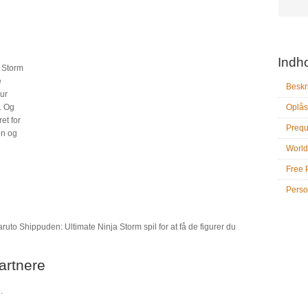
Indh
 Storm
e
Beskr
gur
. Og
Oplås
ret for
Prequ
on og
World
Free 
Perso
Naruto Shippuden: Ultimate Ninja Storm spil for at få de figurer du
artnere
.