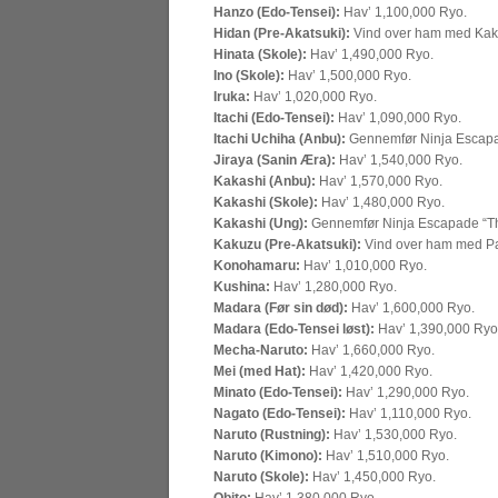
Hanzo (Edo-Tensei):
Hav’ 1,100,000 Ryo.
Hidan (Pre-Akatsuki):
Vind over ham med Kakuz
Hinata (Skole):
Hav’ 1,490,000 Ryo.
Ino (Skole):
Hav’ 1,500,000 Ryo.
Iruka:
Hav’ 1,020,000 Ryo.
Itachi (Edo-Tensei):
Hav’ 1,090,000 Ryo.
Itachi Uchiha (Anbu):
Gennemfør Ninja Escapa
Jiraya (Sanin Æra):
Hav’ 1,540,000 Ryo.
Kakashi (Anbu):
Hav’ 1,570,000 Ryo.
Kakashi (Skole):
Hav’ 1,480,000 Ryo.
Kakashi (Ung):
Gennemfør Ninja Escapade “Th
Kakuzu (Pre-Akatsuki):
Vind over ham med Pai
Konohamaru:
Hav’ 1,010,000 Ryo.
Kushina:
Hav’ 1,280,000 Ryo.
Madara (Før sin død):
Hav’ 1,600,000 Ryo.
Madara (Edo-Tensei løst):
Hav’ 1,390,000 Ryo
Mecha-Naruto:
Hav’ 1,660,000 Ryo.
Mei (med Hat):
Hav’ 1,420,000 Ryo.
Minato (Edo-Tensei):
Hav’ 1,290,000 Ryo.
Nagato (Edo-Tensei):
Hav’ 1,110,000 Ryo.
Naruto (Rustning):
Hav’ 1,530,000 Ryo.
Naruto (Kimono):
Hav’ 1,510,000 Ryo.
Naruto (Skole):
Hav’ 1,450,000 Ryo.