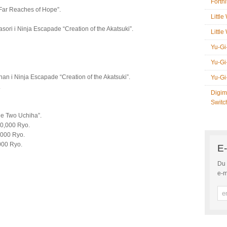
Fortni
ar Reaches of Hope”.
Littl
ori i Ninja Escapade “Creation of the Akatsuki”.
Littl
Yu-Gi
Yu-Gi
n i Ninja Escapade “Creation of the Akatsuki”.
Yu-Gi
.
Digim
Switc
e Two Uchiha”.
0,000 Ryo.
,000 Ryo.
000 Ryo.
E-
Du 
e-m