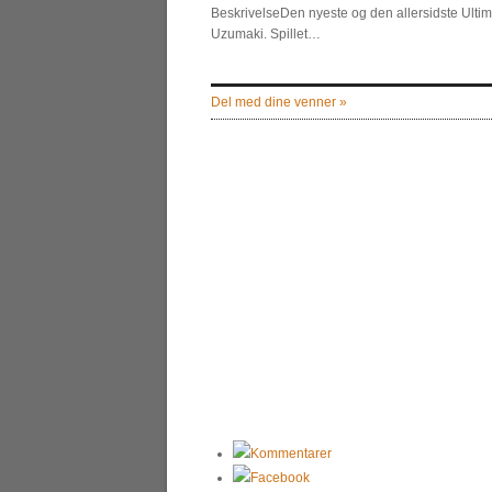
BeskrivelseDen nyeste og den allersidste Ultim
Uzumaki. Spillet…
Del med dine venner »
Kommentarer
Facebook