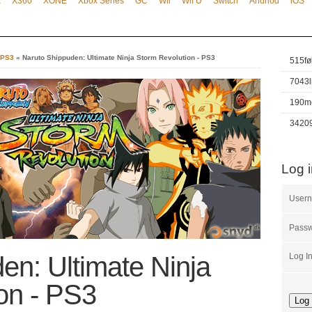
x
X360
XONE
Xbox Series
GC
Wii
Wii U
Switch
Andriod
iOS
- PS3
»
Naruto Shippuden: Ultimate Ninja Storm Revolution - PS3
515
fø
7043
190
m
3420
Log 
User
Pass
en: Ultimate Ninja
Log I
on - PS3