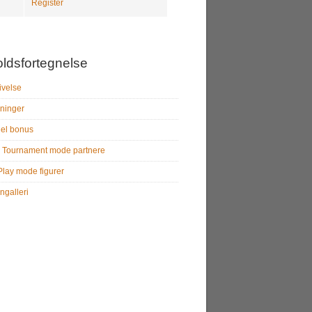
Register
oldsfortegnelse
ivelse
ninger
el bonus
 Tournament mode partnere
Play mode figurer
ngalleri