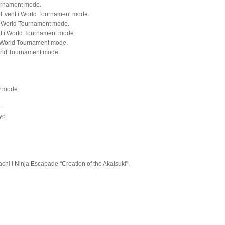
ournament mode.
 Event i World Tournament mode.
i World Tournament mode.
t i World Tournament mode.
i World Tournament mode.
orld Tournament mode.
y mode.
.
yo.
hi i Ninja Escapade “Creation of the Akatsuki”.