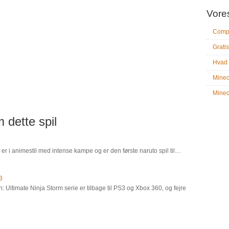
Vore
Compu
Gratis
Hvad 
Minec
Minecr
 dette spil
 er i animestil med intense kampe og er den første naruto spil til…
3
: Ultimate Ninja Storm serie er tilbage til PS3 og Xbox 360, og fejre