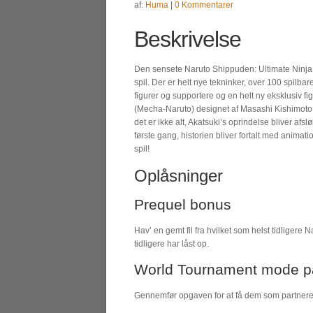
af:
Huma
|
0 Kommentarer
Beskrivelse
Den sensete Naruto Shippuden: Ultimate Ninja
spil. Der er helt nye tekninker, over 100 spilbar
figurer og supportere og en helt ny eksklusiv fi
(Mecha-Naruto) designet af Masashi Kishimoto
det er ikke alt, Akatsuki’s oprindelse bliver afslø
første gang, historien bliver fortalt med animati
spil!
Oplåsninger
Prequel bonus
Hav’ en gemt fil fra hvilket som helst tidligere 
tidligere har låst op.
World Tournament mode p
Gennemfør opgaven for at få dem som partnere