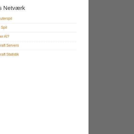
s Netværk
terspil
 Spil
er AI?
raft Servers
aft Statistik