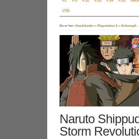
PC
PS
PS2
PS3
PS4
PS5
Xbo
VITA
Du er her:
Snydekoder
»
Playstation 3
»
Actionspil 
Naruto Shippud
Storm Revoluti