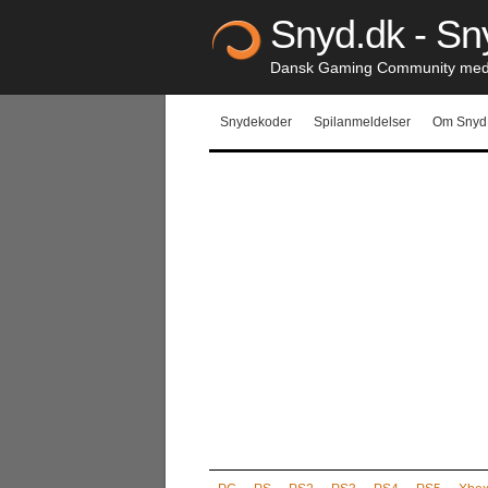
Snyd.dk - Sny
Dansk Gaming Community med S
Snydekoder
Spilanmeldelser
Om Snyd