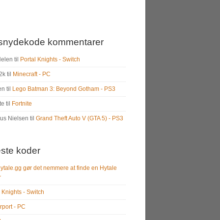
snydekode kommentarer
Helen
til
Portal Knights - Switch
2k
til
Minecraft - PC
en
til
Lego Batman 3: Beyond Gotham - PS3
te
til
Fortnite
us Nielsen
til
Grand Theft Auto V (GTA 5) - PS3
ste koder
ytale.gg gør det nemmere at finde en Hytale
r
 Knights - Switch
rport - PC