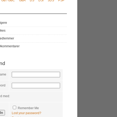
GB / GBC
GBA
DS
DSi
3DS
PSP
lgere
likes
edlemmer
9
kommentarer
ind
name
word
nd med:
Remember Me
Lost your password?