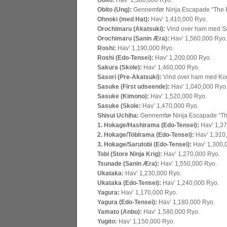
Obito:
Hav’ 1,380,000 Ryo.
Obito (Ung):
Gennemfør Ninja Escapade “The F
Ohnoki (med Hat):
Hav’ 1,410,000 Ryo.
Orochimaru (Akatsuki):
Vind over ham med Sas
Orochimaru (Sanin Æra):
Hav’ 1,560,000 Ryo.
Roshi:
Hav’ 1,190,000 Ryo.
Roshi (Edo-Tensei):
Hav’ 1,200,000 Ryo.
Sakura (Skole):
Hav’ 1,460,000 Ryo.
Sasori (Pre-Akatsuki):
Vind over ham med Kona
Sasuke (First udseende):
Hav’ 1,040,000 Ryo
Sasuke (Kimono):
Hav’ 1,520,000 Ryo.
Sasuke (Skole:
Hav’ 1,470,000 Ryo.
Shisui Uchiha:
Gennemfør Ninja Escapade “Th
1. Hokage/Hashirama (Edo-Tensei):
Hav’ 1,37
2. Hokage/Tobirama (Edo-Tensei):
Hav’ 1,310
3. Hokage/Sarutobi (Edo-Tensei):
Hav’ 1,300,
Tobi (Store Ninja Krig):
Hav’ 1,270,000 Ryo.
Tsunade (Sanin Æra):
Hav’ 1,550,000 Ryo.
Ukataka:
Hav’ 1,230,000 Ryo.
Ukataka (Edo-Tensei):
Hav’ 1,240,000 Ryo.
Yagura:
Hav’ 1,170,000 Ryo.
Yagura (Edo-Tensei):
Hav’ 1,180,000 Ryo.
Yamato (Anbu):
Hav’ 1,580,000 Ryo.
Yugito:
Hav’ 1,150,000 Ryo.