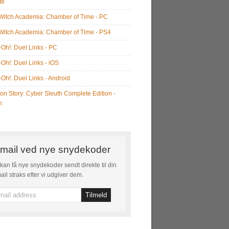
te
e Witch Academia: Chamber of Time - PC
e Witch Academia: Chamber of Time - PS4
-Oh!: Duel Links - PC
-Oh!: Duel Links - iOS
-Oh!: Duel Links - Android
on Story: Cyber Sleuth Complete Edition -
h
mail ved nye snydekoder
kan få nye snydekoder sendt direkte til din
ail straks efter vi udgiver dem.