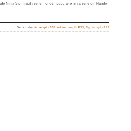
ate Ninja Storm spil i serien for den populære ninja serie om Naruto
Gemt under:
Actionspil - PS3
,
Adventurespil - PS3
,
Fightingspil - PS3