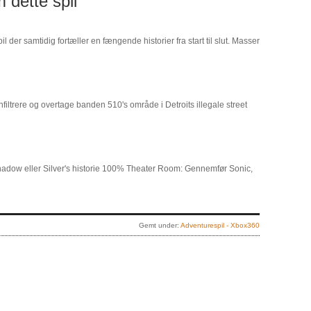
 dette spil
l der samtidig fortæller en fængende historier fra start til slut. Masser
infiltrere og overtage banden 510's område i Detroits illegale street
adow eller Silver's historie 100% Theater Room: Gennemfør Sonic,
Gemt under:
Adventurespil - Xbox360