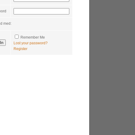
word
nd med:
Remember Me
Lost your password?
Register