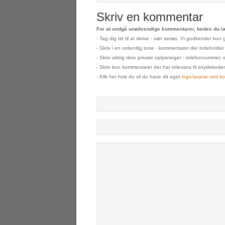
Skriv en kommentar
For at undgå unødvendige kommentarer, bedes du læ
- Tag dig tid til at skrive - vær seriøs. Vi godkender k
- Skriv i en ordentlig tone - kommentarer der indeholder
- Skriv aldrig dine private oplysninger - telefonnummer, 
- Skriv kun kommentarer der har relevans til snydekoden s
- Klik her hvis du vil du have dit eget
logo/avatar ved k