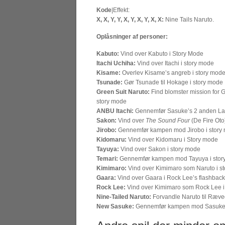
Kode
|Effekt:
X, X, Y, Y, X, Y, X, Y, X, X:
Nine Tails Naruto.
Oplåsninger af personer:
Kabuto:
Vind over Kabuto i Story Mode
Itachi Uchiha:
Vind over Itachi i story mode
Kisame:
Overlev Kisame’s angreb i story mod
Tsunade:
Gør Tsunade til Hokage i story mode
Green Suit Naruto:
Find blomster mission for G
story mode
ANBU Itachi:
Gennemfør Sasuke’s 2 anden Laby
Sakon:
Vind over
The Sound Four
(De Fire Oto
Jirobo:
Gennemfør kampen mod Jirobo i story
Kidomaru:
Vind over Kidomaru i Story mode
Tayuya:
Vind over Sakon i story mode
Temari:
Gennemfør kampen mod Tayuya i stor
Kimimaro:
Vind over Kimimaro som Naruto i s
Gaara:
Vind over Gaara i Rock Lee’s flashback
Rock Lee:
Vind over Kimimaro som Rock Lee i
Nine-Tailed Naruto:
Forvandle Naruto til Ræv
New Sasuke:
Gennemfør kampen mod Sasuke 