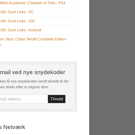
e Witch Academia: Chamber of Time - PS4
-Oh!: Duel Links - PC
-Oh!: Duel Links - iOS
-Oh!: Duel Links - Android
on Story: Cyber Sleuth Complete Edition -
h
mail ved nye snydekoder
kan få nye snydekoder sendt direkte til din
ail straks efter vi udgiver dem.
s Netværk