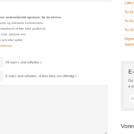
Littl
Yu-Gi
se nedenstående igennem, før du skriver.
Yu-Gi
un gode og relevante kommentarer.
 skældsord vil ikke blive godkendt.
Yu-Gi
e-mail, adresse osv.
Digim
elv eller spillet.
Switc
ommentar
.
Dit navn ( skal udfyldes )
E-
E-mail ( skal udfyldes, vil ikke blive vist offentligt )
Du 
e-m
Vore