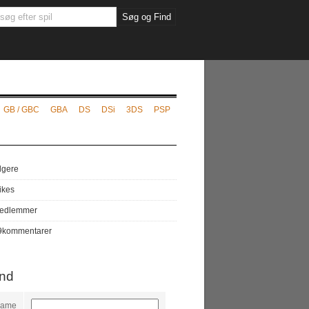
GB / GBC
GBA
DS
DSi
3DS
PSP
lgere
likes
edlemmer
9
kommentarer
ind
name