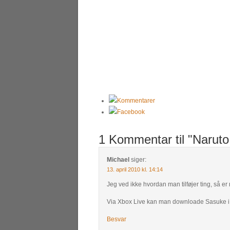
Kommentarer
Facebook
1 Kommentar til "Narut
Michael
siger:
13. april 2010 kl. 14:14
Jeg ved ikke hvordan man tilføjer ting, så er n
Via Xbox Live kan man downloade Sasuke i chu
Besvar