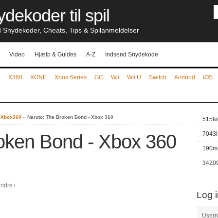
dekoder til spil
nydekoder, Cheats, Tips & Spilanmeldelser
Video
Hjælp & Guides
A-Z
Indsend Snydekode
x
X360
XONE
Xbox Series
GC
Wii
Wii U
Switch
Andriod
iOS
- Xbox360
»
Naruto: The Broken Bond - Xbox 360
515
fø
7043
oken Bond - Xbox 360
190
m
3420
ndre i
Log 
User