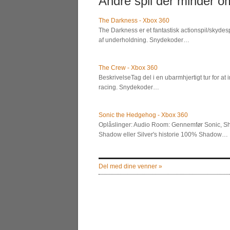
Andre spil der minder om
The Darkness - Xbox 360
The Darkness er et fantastisk actionspil/skydespi
af underholdning. Snydekoder…
The Crew - Xbox 360
BeskrivelseTag del i en ubarmhjertigt tur for at 
racing. Snydekoder…
Sonic the Hedgehog - Xbox 360
Oplåslinger: Audio Room: Gennemfør Sonic, Sh
Shadow eller Silver's historie 100% Shadow…
Del med dine venner »