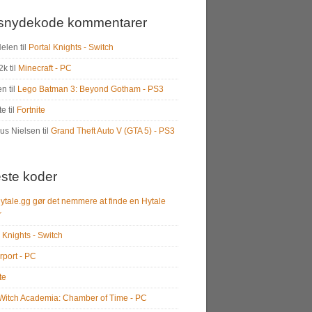
snydekode kommentarer
Helen
til
Portal Knights - Switch
2k
til
Minecraft - PC
en
til
Lego Batman 3: Beyond Gotham - PS3
te
til
Fortnite
us Nielsen
til
Grand Theft Auto V (GTA 5) - PS3
ste koder
ytale.gg gør det nemmere at finde en Hytale
r
 Knights - Switch
rport - PC
te
e Witch Academia: Chamber of Time - PC