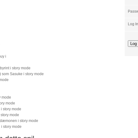
Pass
Log I
e
uy i
rint i story mode
) som Sasuke i story mode
 mode
y mode
tory mode
 i story mode
 story mode
edæmonen i story mode
i story mode