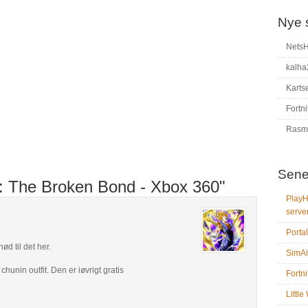
Nye 
Nets
kalha
Karts
Fortni
Rasm
Sene
o: The Broken Bond - Xbox 360"
PlayH
serve
Portal
ød til det her.
SimAi
nin outfit. Den er iøvrigt gratis
Fortni
Littl