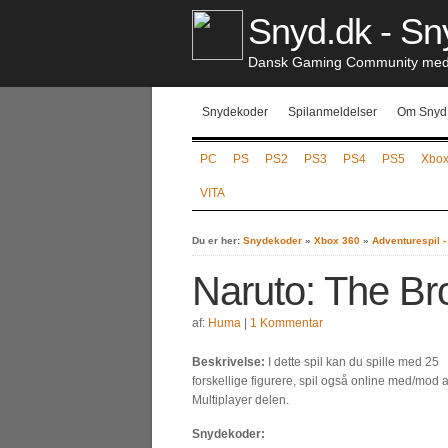
Snyd.dk - Sny
Dansk Gaming Community med S
Snydekoder
Spilanmeldelser
Om Snyd
PC
PS
PS2
PS3
PS4
PS5
Xbo
VITA
Du er her:
Snydekoder
»
Xbox 360
»
Adventurespil 
Naruto: The Br
af:
Huma
|
1 Kommentar
Beskrivelse:
I dette spil kan du spille med 25
forskellige figurere, spil også online med/mod a
Multiplayer delen.
Snydekoder: