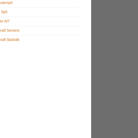
terspil
 Spil
er AI?
raft Servers
aft Statistik